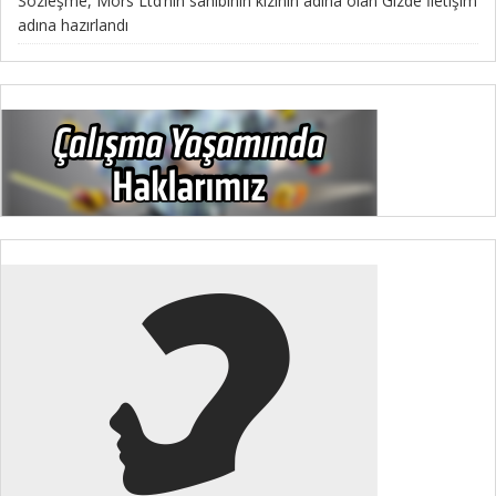
Sözleşme, Mors Ltd’nin sahibinin kızının adına olan Gizde İletişim
adına hazırlandı