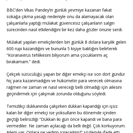
BBC’den Vikas Pandey’in günlük yevmiye kazanan fakat
sokağa çıkma yasağı nedeniyle onu da alamayacak olan
çalışanlarla yaptığı mülakat güvencesiz çalışanların salgın
sürecinden nasıl etkilendiğini bir kez daha gözler önüne serdi.
Mülakat yapılan emekçilerden biri günlük 8 dolara karşılık gelen
600 rupi kazandığını ve bununla 5 kişiye baktığını belirterek
“Koranavirüs tehlikesini biliyorum ama çocuklarımı aç
bırakamam.” dedi.
Çekçek sürücülüğü yapan bir diğer emekçi ise son dört gündür
hiç para kazanmadığını ve hükümetin para verecek olmasına
rağmen ne zaman ve nasıl vereceği belli olmadığı için ailesini
geçindirmek için çalışmak zorunda olduğunu söyledi.
Temizlikçi dükkanında çalışırken dükkan kapandığı için işsiz
kalan bir diğer emekçi ise yoksulların bu dönemde içinden
geçtiği belirsizliği “Dükkan iki gün önce kapandı ve bana para
vermediler. Ne zaman açılacağı da belli değil. Çok korkuyorum.
Ailem var. Onlara ne yedirip içireceğim?” sözleriyle ifade etti.