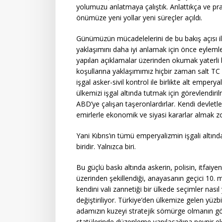
yolumuzu anlatmaya çalıştık. Anlattıkça ve pr
önümüze yeni yollar yeni süreçler açıldı.
Günümüzün mücadelelerini de bu bakış açısı ile
yaklaşımını daha iyi anlamak için önce eyleml
yapılan açıklamalar üzerinden okumak yaterli
koşullarına yaklaşımımız hiçbir zaman salt TC i
işgal asker-sivil kontrol ile birlikte alt emper
ülkemizi işgal altında tutmak için görevlendir
ABD’ye çalışan taşeronlardırlar. Kendi devlet
emirlerle ekonomik ve siyasi kararlar almak z
Yani Kıbrıs’ın tümü emperyalizmin işgali altı
biridir. Yalnızca biri.
Bu güçlü baskı altında askerin, polisin, itfaiy
üzerinden şekillendiği, anayasanın geçici 10. m
kendini vali zannetiği bir ülkede seçimler nasıl y
değiştiriliyor. Türkiye’den ülkemize gelen yüzbinl
adamızın kuzeyi stratejik sömürge olmanın gör
statülerinde düzenleme yapılacağına peynir ek