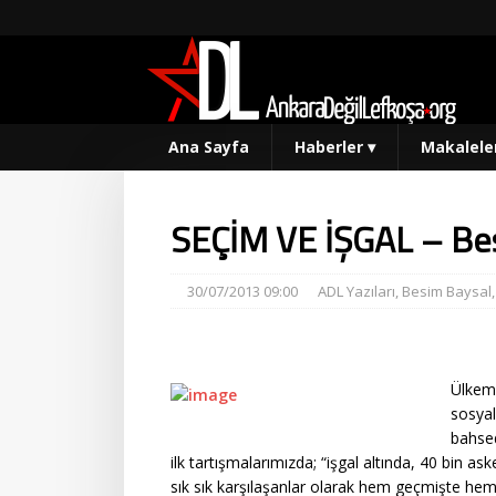
Ana Sayfa
Haberler
▾
Makalele
SEÇİM VE İŞGAL – Be
30/07/2013 09:00
ADL Yazıları
,
Besim Baysal
Ülkemi
sosyal
bahsed
ilk tartışmalarımızda; “işgal altında, 40 bin ask
sık sık karşılaşanlar olarak hem geçmişte hem