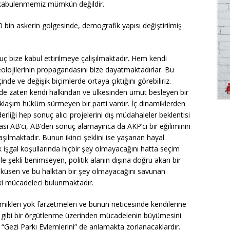
ri kabulenmemiz mümkün değildir.
 40 bin askerin gölgesinde, demografik yapısı değiştirilmiş
nuç bize kabul ettirilmeye çalışılmaktadır. Hem kendi
olojilerinin propagandasını bize dayatmaktadırlar. Bu
çinde ve değişik biçimlerde ortaya çıktığını görebiliriz.
 de zaten kendi halkından ve ülkesinden umut besleyen bir
aklaşım hüküm sürmeyen bir parti vardır. İç dinamiklerden
rliği hep sonuç alıcı projelerini dış müdahaleler beklentisi
ası AB’ci, AB’den sonuç alamayınca da AKP’ci bir eğiliminin
şılmaktadır. Bunun ikinci şeklini ise yaşanan hayal
rak işgal koşullarında hiçbir şey olmayacağını hatta seçim
e şekli benimseyen, politik alanın dışına doğru akan bir
 küsen ve bu halktan bir şey olmayacağını savunan
ki mücadeleci bulunmaktadır.
namikleri yok farzetmeleri ve bunun neticesinde kendilerine
ka gibi bir örgütlenme üzerinden mücadelenin büyümesini
“Gezi Parkı Eylemlerini” de anlamakta zorlanacaklardır.