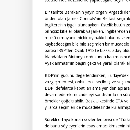
Bir tarihte Baraka’nın yayın organı Argasdi de
önderi olan James Connoly’nin Belfast seçimleri
İngiltere’nin işgali altındayken, üstelik bütün z
bilinçsiz kitleler olarak yaşarken, İngiltere’de
mülkü olmayanın hiçbir oy hakkı bulunmazken, İr
kaybedeceğini bile bile seçimleri bir mücadele 
partisi IRSP’den Ocak 1913’te bizzat aday oldu
İrlandalıların Biritanya ordusunda katılmasını
Ayaklanması’nın başını çekti ve yaralı olarak el
BDP’nin gücünü değerlendirirken, Türkiye’deki
vazgeçmemesi, onbinlerce seçilmiş ve seçilmem
BDP, defalarca kapatılan ama yeniden açılarak 
devam ederek mücadeleyi sandıklarda da sürd
örnekler çoğaltılabilir. Bask Ülkesi’nde ETA ve
yıllarca seçimleri de mücadelesinde kullanmıştı
Sürekli ortaya konan sözlerden birisi de “Türk
de bunu söyleyenlerin esas amacı kimsenin hiç