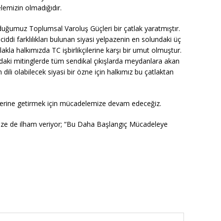
lemizin olmadığıdır.
nduğumuz Toplumsal Varoluş Güçleri bir çatlak yaratmıştır.
ddi farklılıkları bulunan siyasi yelpazenin en solundaki üç
tlakla halkımızda TC işbirlikçilerine karşı bir umut olmuştur.
ndaki mitinglerde tüm sendikal çıkışlarda meydanlara akan
 dili olabilecek siyasi bir özne için halkımız bu çatlaktan
 yerine getirmek için mücadelemize devam edeceğiz.
 bize de ilham veriyor; “Bu Daha Başlangıç Mücadeleye