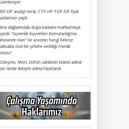
üzenleniyor
BP-DP araziyi verdi, CTP-HP-TDP-DP fiyat
yarlaması yaptı
irne dağlarındaki doğa katliamı mahkemeye
aşındı: “Güvenlik Kuvvetleri Komutanlığı’nın
ahsisinde olan” bir arazinin hangi belirsiz
aksatla özel bir şirkete verildiği merak
onusu”
özleşme, Mors Ltd’nin sahibinin kızının adına
lan Gizde İletişim adına hazırlandı