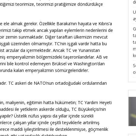
d
atiğimizi teorimize, teorimizi pratiğimize döndürdükçe
U
a
 ele almak gerekir. Özellikle Baraka’nın hayata ve Kıbrıs’a
G
erimizi takip etmek ancak yapılan eylemlerin nedenlerini de
t
 bir zemin sunmaktadır. Diğer taraftan ülkemizin mevcut
t
şgali üzerinden olmamıştır. TC’nin işgali vardır hatta bu
m
yalist arzular da içermektedir. Ancak TC ve Yunanistan
k
ilmiş emperyalizmin bölgemizdeki taşeronlarıdırlar. AB ve
lerini bile kontrol edemeyen Brüksel ve Washington’dan
S
orunda kalan emperyalizmin sömürgeleridirler.
o
ndadır. TC askeri de NATO’nun ortadoğudaki ordularından
enin, maliyenin, eğitimin hatta hükümetin; TC Yardım Heyeti
addesi ile yetkilerin askerde olduğu, TC Büyükelçisi’nin
apılır? Üstelik nüfus yapısı da yıllar içinde sürekli
erce çalışan yıllar içinde çeşitli teşviklerle artırılmış
ece maddi iyileştirilmesi ile desteklenmişse, göçmenlik
mek gibi vatandaşlık dağıtılıyorken…