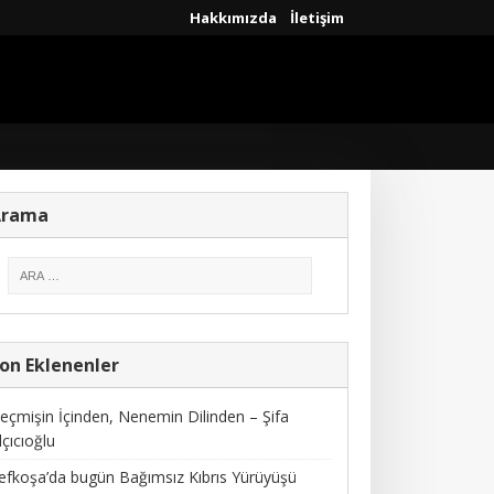
Hakkımızda
İletişim
Arama
on Eklenenler
eçmişin İçinden, Nenemin Dilinden – Şifa
lçıcıoğlu
efkoşa’da bugün Bağımsız Kıbrıs Yürüyüşü