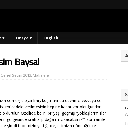
r
▾
Dosya
▾
English
sim Baysal
,
Genel Secim 2013
,
Makaleler
S
zin sömürgeleştirilmiş koşullarında devrimci ve/veya sol
ist mücadele verilmesinin hep ne kadar zor olduğundan
G
ip durulur. Özellikle belirli bir yaşı geçmiş “yoldaşlarımızla”
A
erin gölgesinde silah alıp dağa mı çıkacaksınız?” soruları ile
L
 de şimdi teorimizin yettiğince, dilimizin döndüğünce