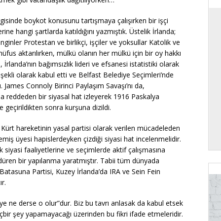
rgisinde boykot konusunu tartışmaya çalışırken bir işçi
ne hangi şartlarda katıldığını yazmıştık. Üstelik İrlanda;
enginler Protestan ve birlikçi, işçiler ve yoksullar Katolik ve
n nüfus aktarılırken, mülkü olanın her mülkü için bir oy hakkı
landa’nın bağımsızlık lideri ve efsanesi istatistiki olarak
şekli olarak kabul etti ve Belfast Belediye Seçimleri’nde
. James Connoly Birinci Paylaşım Savaşı’nı da,
 da reddeden bir siyasal hat izleyerek 1916 Paskalya
e geçirildikten sonra kurşuna dizildi.
 Kürt hareketinin yasal partisi olarak verilen mücadeleden
iş üyesi hapislerdeyken çizdiği siyasi hat incelenmelidir.
siyasi faaliyetlerine ve seçimlerde aktif çalışmasına
üren bir yapılanma yaratmıştır. Tabii tüm dünyada
 Batasuna Partisi, Kuzey İrlanda’da IRA ve Sein Fein
r.
iye ne derse o olur”dur. Biz bu tavrı anlasak da kabul etsek
bir şey yapamayacağı üzerinden bu fikri ifade etmeleridir.