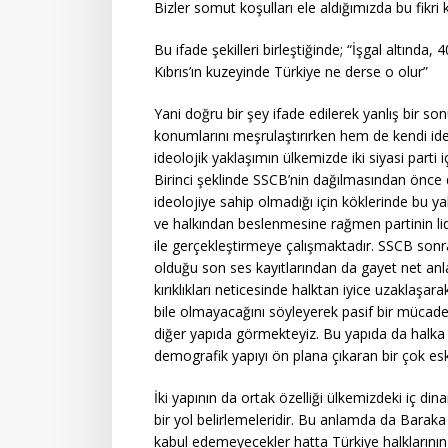
Bizler somut koşulları ele aldığımızda bu fik
Bu ifade şekilleri birleştiğinde; “İşgal altında,
Kıbrıs’ın kuzeyinde Türkiye ne derse o olur”
Yani doğru bir şey ifade edilerek yanlış bir so
konumlarını meşrulaştırırken hem de kendi ide
ideolojik yaklaşımın ülkemizde iki siyasi parti i
Birinci şeklinde SSCB’nin dağılmasından önce
ideolojiye sahip olmadığı için köklerinde bu y
ve halkından beslenmesine rağmen partinin lide
ile gerçekleştirmeye çalışmaktadır. SSCB sonr
olduğu son ses kayıtlarından da gayet net anla
kırıklıkları neticesinde halktan iyice uzaklaşa
bile olmayacağını söyleyerek pasif bir mücadel
diğer yapıda görmekteyiz. Bu yapıda da halka
demografik yapıyı ön plana çıkaran bir çok es
İki yapının da ortak özelliği ülkemizdeki iç di
bir yol belirlemeleridir. Bu anlamda da Bara
kabul edemeyecekler hatta Türkiye halklarının 