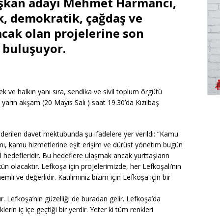
başkan adayı Mehmet Harmancı,
k, demokratik, çağdaş ve
acak olan projelerine son
e buluşuyor.
ek ve halkın yanı sıra, sendika ve sivil toplum örgütü
k, yarın akşam (20 Mayıs Salı ) saat 19.30’da Kızılbaş
önderilen davet mektubunda şu ifadelere yer verildi: “Kamu
nımı, kamu hizmetlerine eşit erişim ve dürüst yönetim bugün
 hedefleridir. Bu hedeflere ulaşmak ancak yurttaşların
ün olacaktır. Lefkoşa için projelerimizde, her Lefkoşalı’nın
nemli ve değerlidir. Katılımınız bizim için Lefkoşa için bir
r. Lefkoşa’nın güzelliği de buradan gelir. Lefkoşa’da
lerin iç içe geçtiği bir yerdir. Yeter ki tüm renkleri