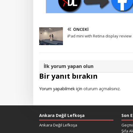
ÖNCEKI
iPad mini with Retina display review
İlk yorum yapan olun
Bir yanıt bırakın
Yorum yapabilmek için
oturum açmalısınız
.
Ankara Değil Lefkoşa
Son E
Ankara Değil Lefkoşa
Geçmiş
Şifa Al