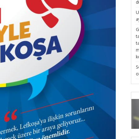
d
U
a
G
t
t
m
k
S
o