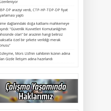
üzenleniyor
BP-DP araziyi verdi, CTP-HP-TDP-DP fiyat
yarlaması yaptı
irne dağlarındaki doğa katliamı mahkemeye
aşındı: “Güvenlik Kuvvetleri Komutanlığı’nın
ahsisinde olan” bir arazinin hangi belirsiz
aksatla özel bir şirkete verildiği merak
onusu”
özleşme, Mors Ltd’nin sahibinin kızının adına
lan Gizde İletişim adına hazırlandı