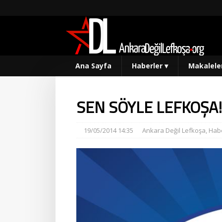
Ana Sayfa
Haberler
▾
Makalele
SEN SÖYLE LEFKOŞA!
19/05/2014 14:35
Ankara Değil Lefkoşa
,
Habe