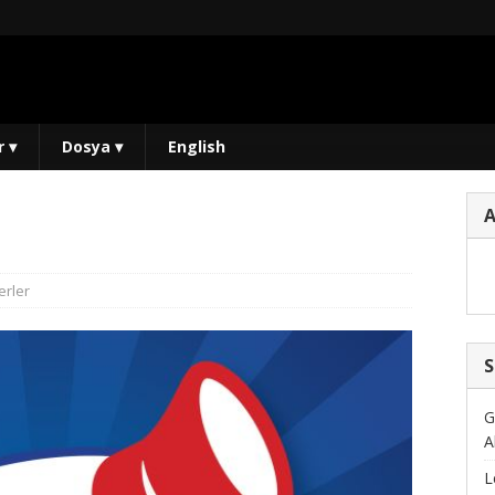
r
▾
Dosya
▾
English
rler
S
G
A
L