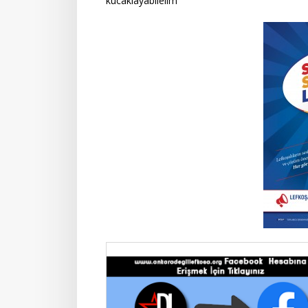
kucaklayabilelim ”