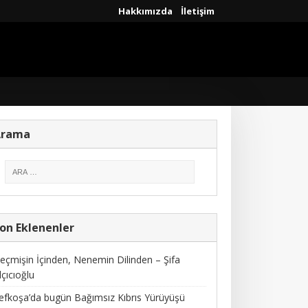
Hakkımızda
İletişim
Arama
on Eklenenler
eçmişin İçinden, Nenemin Dilinden – Şifa
lçıcıoğlu
efkoşa’da bugün Bağımsız Kıbrıs Yürüyüşü