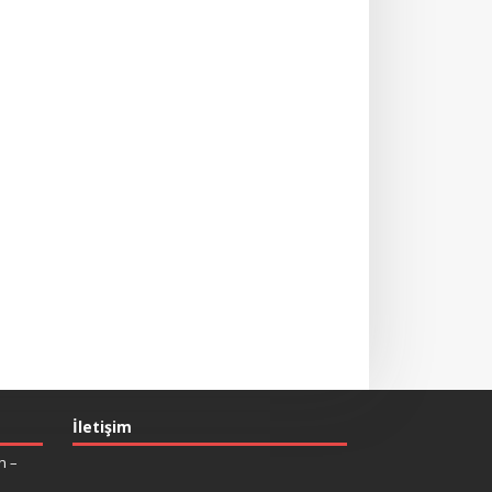
İletişim
n –