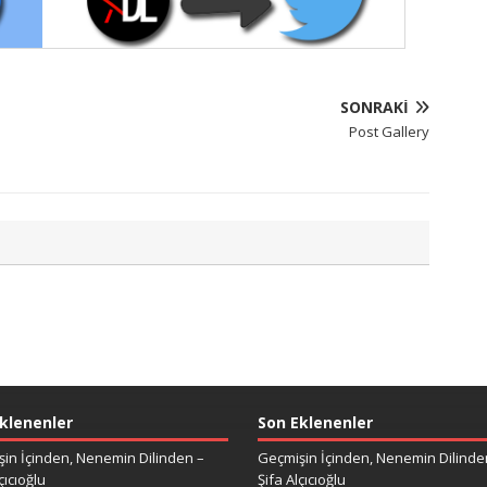
SONRAKI
Post Gallery
klenenler
Son Eklenenler
in İçinden, Nenemin Dilinden –
Geçmişin İçinden, Nenemin Dilinde
çıcıoğlu
Şifa Alçıcıoğlu