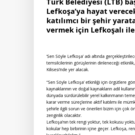
Türk Belediyesi (LTB) 
Lefkoşa’ya hayat verece
katılımcı bir şehir yarat
vermek için Lefkoşalı il
‘Sen Söyle Lefkoşa’ adı altında gerçekleştirilec
temsilcilerinin görüşlerinin dinleneceği etkinli
Kilisesi’nde yer alacak.
“Sen Söyle Lefkoşa’ etkinliği için örgütlere g
kaynaklarının ve doğal kaynakların adil kulla
dünyada sürdürülebilir yerel kalkınmanın temel
karar verme süreçlerine aktif katılımı ile mümk
şehirle ilgili sorun ve önerileri bizim için çok ö
zenginlik olacaktır.
Lefkoşa’nın tek rengi yoktur, tek kokusu yoktu
kokular hep birbirinin içine geçer. Lefkoşa, renk