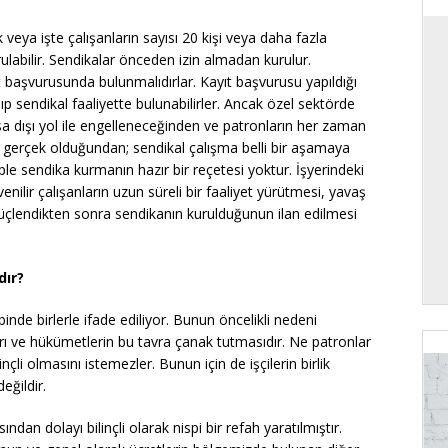
veya işte çalışanların sayısı 20 kişi veya daha fazla
rulabilir. Sendikalar önceden izin almadan kurulur.
yıt başvurusunda bulunmalıdırlar. Kayıt başvurusu yapıldığı
ıp sendikal faaliyette bulunabilirler. Ancak özel sektörde
a dışı yol ile engelleneceğinden ve patronların her zaman
ir gerçek olduğundan; sendikal çalışma belli bir aşamaya
eple sendika kurmanın hazır bir reçetesi yoktur. İşyerindeki
nilir çalışanların uzun süreli bir faaliyet yürütmesi, yavaş
 güçlendikten sonra sendikanın kurulduğunun ilan edilmesi
dır?
de birlerle ifade ediliyor. Bunun öncelikli nedeni
 ve hükümetlerin bu tavra çanak tutmasıdır. Ne patronlar
nçli olmasını istemezler. Bunun için de işçilerin birlik
eğildir.
an dolayı bilinçli olarak nispi bir refah yaratılmıştır.