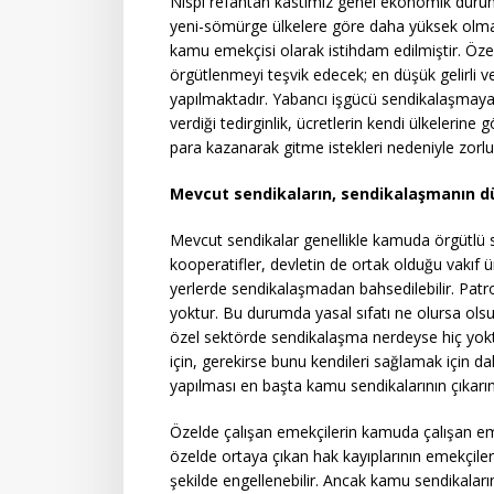
Nispi refahtan kastımız genel ekonomik durum
yeni-sömürge ülkelere göre daha yüksek olmas
kamu emekçisi olarak istihdam edilmiştir. Öze
örgütlenmeyi teşvik edecek; en düşük gelirli v
yapılmaktadır. Yabancı işgücü sendikalaşmaya
verdiği tedirginlik, ücretlerin kendi ülkelerin
para kazanarak gitme istekleri nedeniyle zor
Mevcut sendikaların, sendikalaşmanın dü
Mevcut sendikalar genellikle kamuda örgütlü sen
kooperatifler, devletin de ortak olduğu vakıf ün
yerlerde sendikalaşmadan bahsedilebilir. Patr
yoktur. Bu durumda yasal sıfatı ne olursa ols
özel sektörde sendikalaşma nerdeyse hiç yok
için, gerekirse bunu kendileri sağlamak için d
yapılması en başta kamu sendikalarının çıkarın
Özelde çalışan emekçilerin kamuda çalışan eme
özelde ortaya çıkan hak kayıplarının emekçile
şekilde engellenebilir. Ancak kamu sendikaları