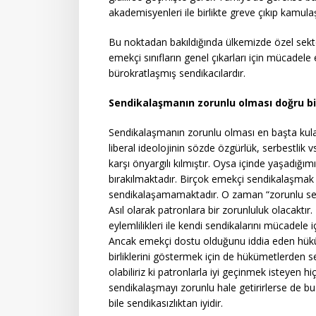
akademisyenleri ile birlikte greve çıkıp kamula
Bu noktadan bakıldığında ülkemizde özel sek
emekçi sınıfların genel çıkarları için mücade
bürokratlaşmış sendikacılardır.
Sendikalaşmanın zorunlu olması doğru bi
Sendikalaşmanın zorunlu olması en başta kul
liberal ideolojinin sözde özgürlük, serbestlik 
karşı önyargılı kılmıştır. Oysa içinde yaşadığı
bırakılmaktadır. Birçok emekçi sendikalaşmak 
sendikalaşamamaktadır. O zaman “zorunlu send
Asıl olarak patronlara bir zorunluluk olacaktır. E
eylemlilikleri ile kendi sendikalarını mücadele 
Ancak emekçi dostu olduğunu iddia eden hüküm
birliklerini göstermek için de hükümetlerden s
olabiliriz ki patronlarla iyi geçinmek isteye
sendikalaşmayı zorunlu hale getirirlerse de bu
bile sendikasızlıktan iyidir.