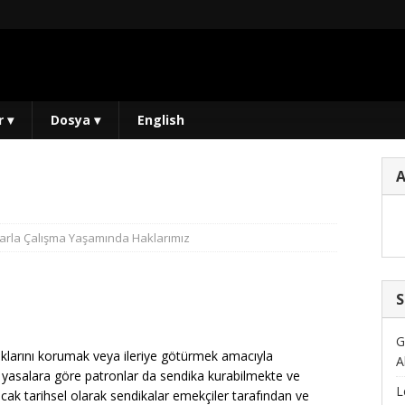
r
▾
Dosya
▾
English
arla Çalışma Yaşamında Haklarımız
S
G
klarını korumak veya ileriye götürmek amacıyla
A
eki yasalara göre patronlar da sendika kurabilmekte ve
L
ncak tarihsel olarak sendikalar emekçiler tarafından ve