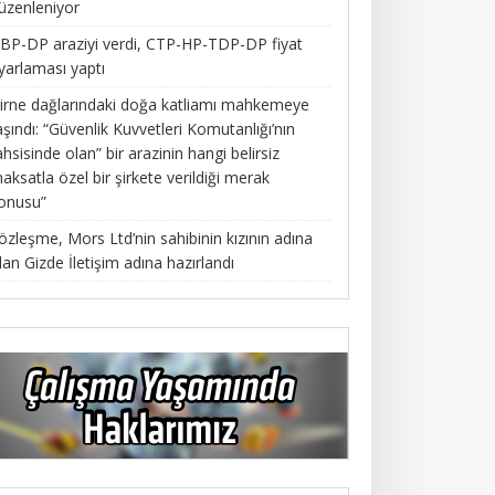
üzenleniyor
BP-DP araziyi verdi, CTP-HP-TDP-DP fiyat
yarlaması yaptı
irne dağlarındaki doğa katliamı mahkemeye
aşındı: “Güvenlik Kuvvetleri Komutanlığı’nın
ahsisinde olan” bir arazinin hangi belirsiz
aksatla özel bir şirkete verildiği merak
onusu”
özleşme, Mors Ltd’nin sahibinin kızının adına
lan Gizde İletişim adına hazırlandı