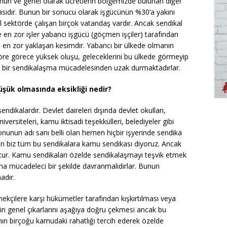
un ve genel olarak ücretlerin bölgemizde bulunan diğer
ıdır. Bunun bir sonucu olarak işgücünün %30’a yakını
l sektörde çalışan birçok vatandaş vardır. Ancak sendikal
e en zor işler yabancı işgücü (göçmen işçiler) tarafından
 en zor yaklaşan kesimdir. Yabancı bir ülkede olmanın
e göre görece yüksek oluşu, geleceklerini bu ülkede görmeyip
lu bir sendikalaşma mücadelesinden uzak durmaktadırlar.
şük olmasında eksikliği nedir?
dikalardır. Devlet daireleri dışında devlet okulları,
iversiteleri, kamu iktisadi teşekkülleri, belediyeler gibi
onunun adı sanı belli olan hemen hiçbir işyerinde sendika
un biz tüm bu sendikalara kamu sendikası diyoruz. Ancak
tur. Kamu sendikaları özelde sendikalaşmayı teşvik etmek
aha mücadeleci bir şekilde davranmalıdırlar. Bunun
adır.
kçilere karşı hükümetler tarafından kışkırtılması veya
rin genel çıkarlarını aşağıya doğru çekmesi ancak bu
nın birçoğu kamudaki rahatlığı tercih ederek özelde