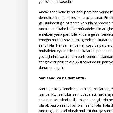
yapılsın bu siyasettir.
Ancak sendikalar kendilerini partilerin yerine
demokratik mücadelesinin araçlarıdırlar. Emekç
geliştirilmesi gibi yüzlerce konuda neredeyse 
Ancak sendikalar iktidar mücadelesinin araçları 
emekten yana parti bile iktidara gelse, sendi
emeğin hakkını savunarak gerekirse iktidara ta
sendikalar her zaman ve her koşulda partilerden
muhalefetteyken bile sendikalar bu partiden b
yozlaştırılmayacak hem parti sendikal alandan
zenginleştirebilecektir. Aksi takdirde bir partiy
durumuna gelir.
Sarı sendika ne demektir?
Sarı sendika geleneksel olarak patronlardan, i
isimdir. Kızıl sendika ise mücadeleci, hak aray
savunan sendikadır. Ülkemizde son yıllarda ne
olarak patron sendikası olan sendikalar hala 
Ancak geleneksel olarak muhalif duruşa sahip 