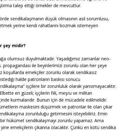
ştırma talep ettiği örnekler de mevcuttur.
törde sendikalaşmanın düşük olmasının asıl sorumlusu,
le etmek yerine kendi rahatlarını bozmak istemeyen
r şey midir?
ağa olumsuz duyulmaktadır. Yaşadığımız zamanlar neo-
vs. propagandası ile beyinlerimizi zorunlu olan her şeye
mız koşullarda emekçiler zorunlu olarak sendikasız
istediği halde patronların baskısı sonucu
ikalaşma” işçilere bir zorunluluk olarak yansımayacaktır.
lbette en güzeli; işçilerin fiili, meşru ve militan
içinde kurmalarıdır. Bunun için de mücadele edilmelidir.
etlerin maskesini düşürmek ve patronlar ile olan çıkar
endikalaşma zorunluluğu getirmesini isteyebiliriz. Emin
n hiçbir hükümet sendikalaşmayı zorunlu yapamaz. Ama
 yine emekçilerin çıkarına olacaktır. Çünkü en kötü sendika