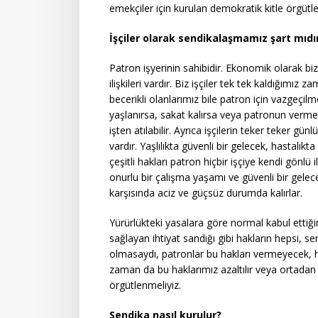
emekçiler için kurulan demokratik kitle örgütler
İşçiler olarak sendikalaşmamız şart mıdı
Patron işyerinin sahibidir. Ekonomik olarak b
ilişkileri vardır. Biz işçiler tek tek kaldığımız 
becerikli olanlarımız bile patron için vazgeçilm
yaşlanırsa, sakat kalırsa veya patronun vermek
işten atılabilir. Ayrıca işçilerin teker teker gün
vardır. Yaşlılıkta güvenli bir gelecek, hastalıkt
çeşitli hakları patron hiçbir işçiye kendi gönlü i
onurlu bir çalışma yaşamı ve güvenli bir gele
karşısında aciz ve güçsüz durumda kalırlar.
Yürürlükteki yasalara göre normal kabul ettiğim
sağlayan ihtiyat sandığı gibi hakların hepsi, se
olmasaydı, patronlar bu hakları vermeyecek, 
zaman da bu haklarımız azaltılır veya ortadan ka
örgütlenmeliyiz.
Sendika nasıl kurulur?