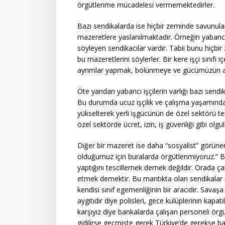
örgütlenme mücadelesi vermemektedirler.
Bazı sendikalarda ise hiçbir zeminde savunula
mazeretlere yaslanılmaktadır. Örneğin yabancı i
söyleyen sendikacılar vardır. Tabii bunu hiçb
bu mazeretlerini söylerler. Bir kere işçi sınıfı i
ayrımlar yapmak, bölünmeye ve gücümüzün a
Öte yandan yabancı işçilerin varlığı bazı send
Bu durumda ucuz işçilik ve çalışma yaşamında
yükselterek yerli işgücünün de özel sektörü te
özel sektörde ücret, izin, iş güvenliği gibi o
Diğer bir mazeret ise daha “sosyalist” görünen 
olduğumuz için buralarda örgütlenmiyoruz.” Bi
yaptığını tescillemek demek değildir. Orada çal
etmek demektir. Bu mantıkta olan sendikalar 
kendisi sınıf egemenliğinin bir aracıdır. Savaşa 
aygıtıdır diye polisleri, gece kulüplerinin kap
karşıyız diye bankalarda çalışan personeli örg
gidilirse geçmişte gerek Türkiye’de gerekse baş