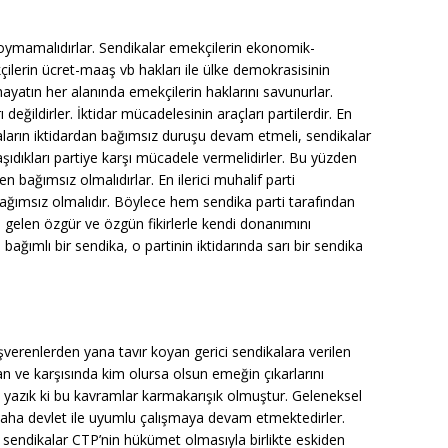
 koymamalıdırlar. Sendikalar emekçilerin ekonomik-
ilerin ücret-maaş vb hakları ile ülke demokrasisinin
hayatın her alanında emekçilerin haklarını savunurlar.
değildirler. İktidar mücadelesinin araçları partilerdir. En
kaların iktidardan bağımsız duruşu devam etmeli, sendikalar
şıdıkları partiye karşı mücadele vermelidirler. Bu yüzden
 bağımsız olmalıdırlar. En ilerici muhalif parti
ağımsız olmalıdır. Böylece hem sendika parti tarafından
 gelen özgür ve özgün fikirlerle kendi donanımını
e bağımlı bir sendika, o partinin iktidarında sarı bir sendika
şverenlerden yana tavır koyan gerici sendikalara verilen
an ve karşısında kim olursa olsun emeğin çıkarlarını
 yazık ki bu kavramlar karmakarışık olmuştur. Geleneksel
daha devlet ile uyumlu çalışmaya devam etmektedirler.
sendikalar CTP’nin hükümet olmasıyla birlikte eskiden