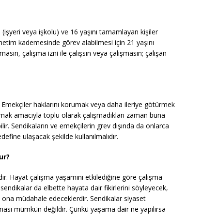
(işyeri veya işkolu) ve 16 yaşını tamamlayan kişiler
önetim kademesinde görev alabilmesi için 21 yaşını
ın, çalışma izni ile çalışsın veya çalışmasın; çalışan
ir. Emekçiler haklarını korumak veya daha ileriye götürmek
ışmak amacıyla toplu olarak çalışmadıkları zaman buna
ilir. Sendikaların ve emekçilerin grev dışında da onlarca
define ulaşacak şekilde kullanılmalıdır.
ur?
sıdır. Hayat çalışma yaşamını etkilediğine göre çalışma
sendikalar da elbette hayata dair fikirlerini söyleyecek,
ek ona müdahale edeceklerdir. Sendikalar siyaset
ması mümkün değildir. Çünkü yaşama dair ne yapılırsa