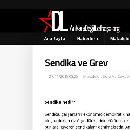
Ana Sayfa
Haberler
▾
Makalele
Sendika ve Grev
27/11/2015 08:25
Makaleler
,
Soru Ve Cevapl
Sendika nedir?
Sendika, çalışanların ekonomik-demokratik ha
oluşturdukları öz örgütlülükleridir. Yürürlükt
bunlara “işveren sendikaları” denilmektedir. A