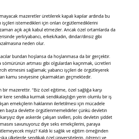
mayacak mazeretler üretilerek kapalı kapılar ardında bu
şçileri istemedikleri için onları örgütlemediklerini
ir zaman açık açık kabul etmezler. Ancak özel ortamlarda da
çerisinde yerli/yabancı, erkek/kadın, dindar/dinsiz gibi
zalmasına neden olur.
ikacılar bundan hoşlansa da hoşlanmasa da bir gerçektir.
 sömürünün artması gibi olgulardan kaçınmak, ücretleri
rcih etmesini sağlamak; yabancı işçileri de örgütleyerek
lguları kamu seviyesine çıkarmaktan geçmektedir.
bir mazerettir. “Biz özel eğitime, özel sağlığa karşı
r kere sendika kurmak sendikalaştığın yerin olumlu bir iş
ışan emekçilerin haklarının ilerletilmesi için mücadele
en başta devlette örgütlenmemelidirler çünkü devletin
karşıyız diye askerde çalışan sivilleri, polis devletin şiddet
atılmasını savunuyoruz diye seks emekçilerini, paraya
ütlemeyecek miyiz? Kaldı ki sağlık ve eğitim örneğinden
ka ülkelerde sendikalı özel üniversitelerin, öğrenci ve