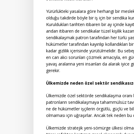
Yürürlükteki yasalara göre herhangi bir meslek 
olduğu takdirde böyle bir iş için bir sendika ku
Kuruldukları tarihten itibaren bir ay içinde ka
andan itibaren de sendikalar tüzel kişilik kazan
sendikalaşmak patron tarafından her türlü yas
hükümetler tarafından kayırılıp kollandıkları b
kadar gizlilik içerisinde yürütülmelidir. Bu seb
en can alıcı sorunları çözmek amacıyla, en güve
yavaş aralarına yeni insanları da alarak iyice
gerekir.
Ülkemizde neden özel sektör sendikasız
Ülkemizde özel sektörde sendikalaşma oranı bin
patronların sendikalaşmaya tahammülsüz tavrı
ne de hükümetler işçilerin örgütlü, güçlü ve bili
olmaması için uğraşırlar. Ancak tek neden bu d
Ülkemizde stratejik yeni-sömürge ülkesi olmasınd