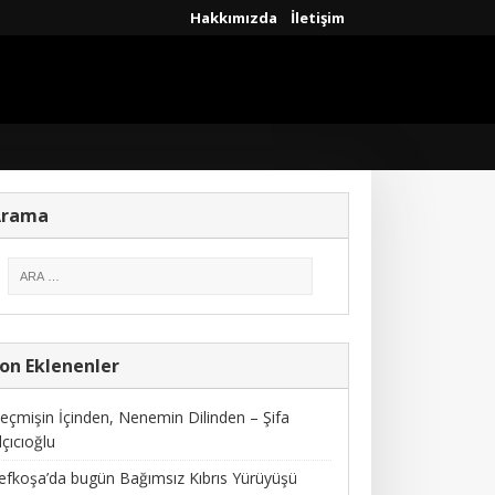
Hakkımızda
İletişim
Arama
on Eklenenler
eçmişin İçinden, Nenemin Dilinden – Şifa
lçıcıoğlu
efkoşa’da bugün Bağımsız Kıbrıs Yürüyüşü