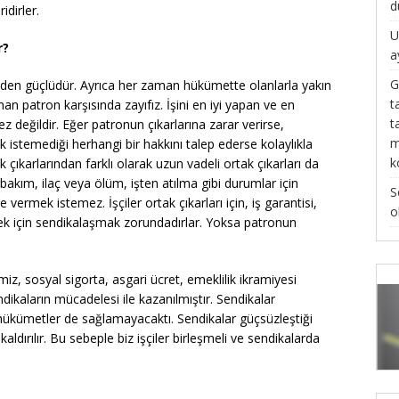
d
idirler.
U
r?
a
G
izden güçlüdür. Ayrıca her zaman hükümette olanlarla yakın
t
zaman patron karşısında zayıfız. İşini en iyi yapan ve en
t
ez değildir. Eğer patronun çıkarlarına zarar verirse,
m
 istemediği herhangi bir hakkını talep ederse kolaylıkla
k
lük çıkarlarından farklı olarak uzun vadeli ortak çıkarları da
a bakım, ilaç veya ölüm, işten atılma gibi durumlar için
S
le vermek istemez. İşçiler ortak çıkarları için, iş garantisi,
o
cek için sendikalaşmak zorundadırlar. Yoksa patronun
iz, sosyal sigorta, asgari ücret, emeklilik ikramiyesi
ndikaların mücadelesi ile kazanılmıştır. Sendikalar
hükümetler de sağlamayacaktı. Sendikalar güçsüzleştiği
ldırılır. Bu sebeple biz işçiler birleşmeli ve sendikalarda