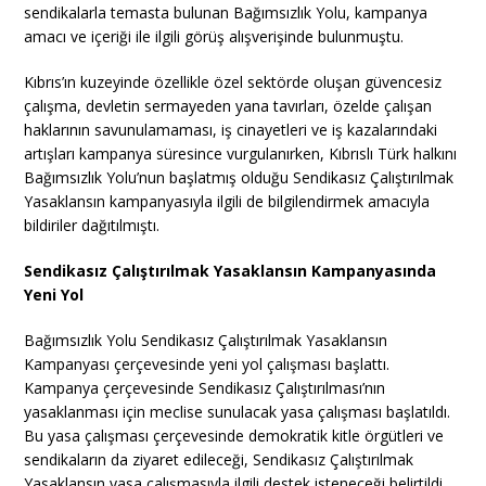
sendikalarla temasta bulunan Bağımsızlık Yolu, kampanya
amacı ve içeriği ile ilgili görüş alışverişinde bulunmuştu.
Kıbrıs’ın kuzeyinde özellikle özel sektörde oluşan güvencesiz
çalışma, devletin sermayeden yana tavırları, özelde çalışan
haklarının savunulamaması, iş cinayetleri ve iş kazalarındaki
artışları kampanya süresince vurgulanırken, Kıbrıslı Türk halkını
Bağımsızlık Yolu’nun başlatmış olduğu Sendikasız Çalıştırılmak
Yasaklansın kampanyasıyla ilgili de bilgilendirmek amacıyla
bildiriler dağıtılmıştı.
Sendikasız Çalıştırılmak Yasaklansın Kampanyasında
Yeni Yol
Bağımsızlık Yolu Sendikasız Çalıştırılmak Yasaklansın
Kampanyası çerçevesinde yeni yol çalışması başlattı.
Kampanya çerçevesinde Sendikasız Çalıştırılması’nın
yasaklanması için meclise sunulacak yasa çalışması başlatıldı.
Bu yasa çalışması çerçevesinde demokratik kitle örgütleri ve
sendikaların da ziyaret edileceği, Sendikasız Çalıştırılmak
Yasaklansın yasa çalışmasıyla ilgili destek isteneceği belirtildi.