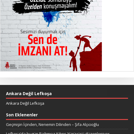
Ankara Değil Lefkoşa
Ankara Değil Lefkoşa
Son Eklenenler
Geçmişin İçinden, Nenemin Dilinden – Şifa Alçıcıoğlu
Lefkoşa’da bugün Bağımsız Kıbrıs Yürüyüşü düzenleniyor