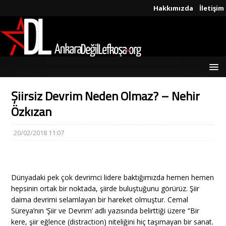
Hakkımızda
İletişim
Şiirsiz Devrim Neden Olmaz? – Nehir
Özkızan
20/02/2018 11:07
Dünyadaki pek çok devrimci lidere baktığımızda hemen hemen
hepsinin ortak bir noktada, şiirde buluştuğunu görürüz. Şiir
daima devrimi selamlayan bir hareket olmuştur. Cemal
Süreya’nın ‘Şiir ve Devrim’ adlı yazısında belirttiği üzere “Bir
kere, şiir eğlence (distraction) niteliğini hiç taşımayan bir sanat.