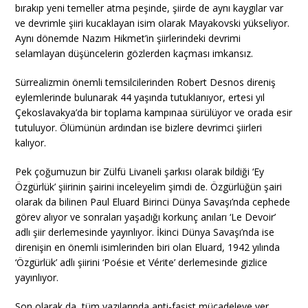
bırakıp yeni temeller atma peşinde, şiirde de aynı kaygılar var
ve devrimle şiiri kucaklayan isim olarak Mayakovski yükseliyor.
Aynı dönemde Nazım Hikmet’in şiirlerindeki devrimi
selamlayan düşüncelerin gözlerden kaçması imkansız.
Sürrealizmin önemli temsilcilerinden Robert Desnos direniş
eylemlerinde bulunarak 44 yaşında tutuklanıyor, ertesi yıl
Çekoslavakya’da bir toplama kampınaa sürülüyor ve orada esir
tutuluyor. Ölümünün ardından ise bizlere devrimci şiirleri
kalıyor.
Pek çoğumuzun bir Zülfü Livaneli şarkısı olarak bildiği ‘Ey
Özgürlük’ şiirinin şairini inceleyelim şimdi de. Özgürlüğün şairi
olarak da bilinen Paul Eluard Birinci Dünya Savaşı’nda cephede
görev alıyor ve sonraları yaşadığı korkunç anıları ‘Le Devoir’
adlı şiir derlemesinde yayınlıyor. İkinci Dünya Savaşı’nda ise
direnişin en önemli isimlerinden biri olan Eluard, 1942 yılında
‘Özgürlük’ adlı şiirini ‘Poésie et Vérite’ derlemesinde gizlice
yayınlıyor.
Son olarak da, tüm yazılarında anti-faşist mücadeleye yer