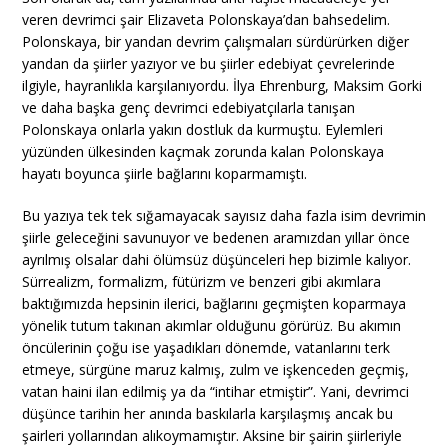
veren devrimci şair Elizaveta Polonskaya’dan bahsedelim.
Polonskaya, bir yandan devrim çalışmaları sürdürürken diğer
yandan da şiirler yazıyor ve bu şiirler edebiyat çevrelerinde
ilgiyle, hayranlıkla karşılanıyordu. İlya Ehrenburg, Maksim Gorki
ve daha başka genç devrimci edebiyatçılarla tanışan
Polonskaya onlarla yakın dostluk da kurmuştu. Eylemleri
yüzünden ülkesinden kaçmak zorunda kalan Polonskaya
hayatı boyunca şiirle bağlarını koparmamıştı.
Bu yazıya tek tek sığamayacak sayısız daha fazla isim devrimin
şiirle geleceğini savunuyor ve bedenen aramızdan yıllar önce
ayrılmış olsalar dahi ölümsüz düşünceleri hep bizimle kalıyor.
Sürrealizm, formalizm, fütürizm ve benzeri gibi akımlara
baktığımızda hepsinin ilerici, bağlarını geçmişten koparmaya
yönelik tutum takınan akımlar olduğunu görürüz. Bu akımın
öncülerinin çoğu ise yaşadıkları dönemde, vatanlarını terk
etmeye, sürgüne maruz kalmış, zulm ve işkenceden geçmiş,
vatan haini ilan edilmiş ya da “intihar etmiştir”. Yani, devrimci
düşünce tarihin her anında baskılarla karşılaşmış ancak bu
şairleri yollarından alıkoymamıştır. Aksine bir şairin şiirleriyle