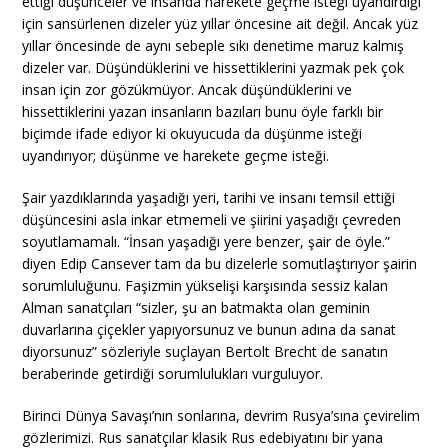
ettiği düşünceler ve insanda harekete geçme isteği uyandırdığı
için sansürlenen dizeler yüz yıllar öncesine ait değil. Ancak yüz
yıllar öncesinde de aynı sebeple sıkı denetime maruz kalmış
dizeler var. Düşündüklerini ve hissettiklerini yazmak pek çok
insan için zor gözükmüyor. Ancak düşündüklerini ve
hissettiklerini yazan insanların bazıları bunu öyle farklı bir
biçimde ifade ediyor ki okuyucuda da düşünme isteği
uyandırıyor; düşünme ve harekete geçme isteği.
Şair yazdıklarında yaşadığı yeri, tarihi ve insanı temsil ettiği
düşüncesini asla inkar etmemeli ve şiirini yaşadığı çevreden
soyutlamamalı. “İnsan yaşadığı yere benzer, şair de öyle.”
diyen Edip Cansever tam da bu dizelerle somutlaştırıyor şairin
sorumluluğunu. Faşizmin yükselişi karşısında sessiz kalan
Alman sanatçıları “sizler, şu an batmakta olan geminin
duvarlarına çiçekler yapıyorsunuz ve bunun adına da sanat
diyorsunuz” sözleriyle suçlayan Bertolt Brecht de sanatın
beraberinde getirdiği sorumlulukları vurguluyor.
Birinci Dünya Savaşı’nın sonlarına, devrim Rusya’sına çevirelim
gözlerimizi. Rus sanatçılar klasik Rus edebiyatını bir yana