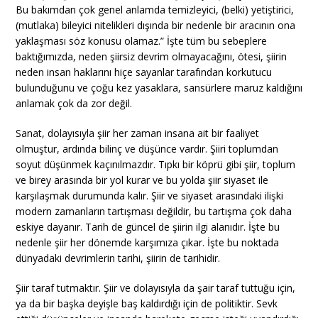
Bu bakımdan çok genel anlamda temizleyici, (belki) yetiştirici,
(mutlaka) bileyici nitelikleri dışında bir nedenle bir aracının ona
yaklaşması söz konusu olamaz.” İşte tüm bu sebeplere
baktığımızda, neden şiirsiz devrim olmayacağını, ötesi, şiirin
neden insan haklarını hiçe sayanlar tarafından korkutucu
bulunduğunu ve çoğu kez yasaklara, sansürlere maruz kaldığını
anlamak çok da zor değil.
Sanat, dolayısıyla şiir her zaman insana ait bir faaliyet
olmuştur, ardında bilinç ve düşünce vardır. Şiiri toplumdan
soyut düşünmek kaçınılmazdır. Tıpkı bir köprü gibi şiir, toplum
ve birey arasında bir yol kurar ve bu yolda şiir siyaset ile
karşılaşmak durumunda kalır. Şiir ve siyaset arasındaki ilişki
modern zamanların tartışması değildir, bu tartışma çok daha
eskiye dayanır. Tarih de güncel de şiirin ilgi alanıdır. İşte bu
nedenle şiir her dönemde karşımıza çıkar. İşte bu noktada
dünyadaki devrimlerin tarihi, şiirin de tarihidir.
Şiir taraf tutmaktır. Şiir ve dolayısıyla da şair taraf tuttuğu için,
ya da bir başka deyişle baş kaldırdığı için de politiktir. Sevk