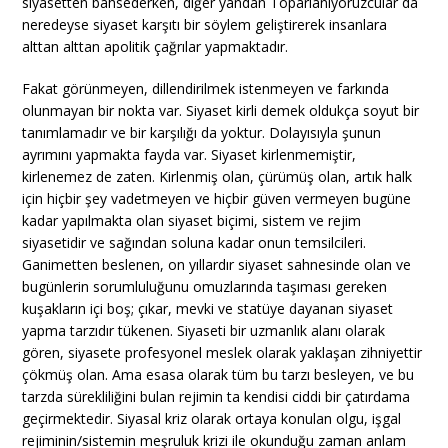
siyasetten bahsederken, diğer yandan Toparlanıyoruzcular da
neredeyse siyaset karşıtı bir söylem geliştirerek insanlara
alttan alttan apolitik çağrılar yapmaktadır.
Fakat görünmeyen, dillendirilmek istenmeyen ve farkında
olunmayan bir nokta var. Siyaset kirli demek oldukça soyut bir
tanımlamadır ve bir karşılığı da yoktur. Dolayısıyla şunun
ayrımını yapmakta fayda var. Siyaset kirlenmemiştir,
kirlenemez de zaten. Kirlenmiş olan, çürümüş olan, artık halk
için hiçbir şey vadetmeyen ve hiçbir güven vermeyen bugüne
kadar yapılmakta olan siyaset biçimi, sistem ve rejim
siyasetidir ve sağından soluna kadar onun temsilcileri.
Ganimetten beslenen, on yıllardır siyaset sahnesinde olan ve
bugünlerin sorumluluğunu omuzlarında taşıması gereken
kuşakların içi boş; çıkar, mevki ve statüye dayanan siyaset
yapma tarzıdır tükenen. Siyaseti bir uzmanlık alanı olarak
gören, siyasete profesyonel meslek olarak yaklaşan zihniyettir
çökmüş olan. Ama esasa olarak tüm bu tarzı besleyen, ve bu
tarzda sürekliliğini bulan rejimin ta kendisi ciddi bir çatırdama
geçirmektedir. Siyasal kriz olarak ortaya konulan olgu, işgal
rejiminin/sistemin meşruluk krizi ile okunduğu zaman anlam