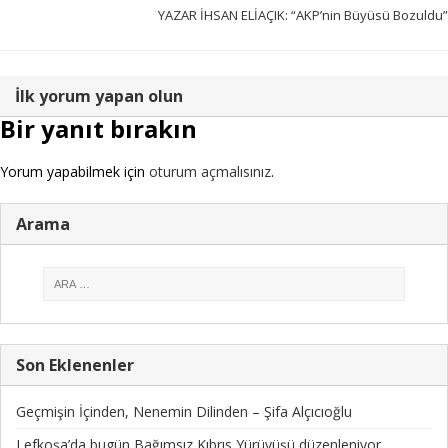
YAZAR İHSAN ELİAÇIK: “AKP’nin Büyüsü Bozuldu”
İlk yorum yapan olun
Bir yanıt bırakın
Yorum yapabilmek için
oturum açmalısınız
.
Arama
Son Eklenenler
Geçmişin İçinden, Nenemin Dilinden – Şifa Alçıcıoğlu
Lefkoşa’da bugün Bağımsız Kıbrıs Yürüyüşü düzenleniyor