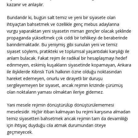
kazanır ve anlaşılır.
Bundandır ki, bugün salt temiz ve yeni bir siyasete olan
ihtiyaçtan bahsetmek ve özellikle genç mebus adaylarına
vurgu yaparaktan yeni siyasetin mimarı gençler olacak şeklinde
propaganda yükseltmek çok ciddi bir tehlikeyi de beraberinde
barındırmaktadır. Bu yeniymiş gibi sunulan yeni ve temiz
siyaset söylemi, pratikteki ve toplumsal yaşantıdaki karşılığı ile
anlam bulacak. Fakat rejim ile radikal bir hesaplaşmayı hedef
edinmeyen, eskimiş kuşakların siyasetinde kopamayan, Ankara
ile ilişkilerde Kıbrıslı Türk halkının özne olduğu noktasından
hareket edemeyen, onurlu ve dirayetli bir duruşu
sergileyemeyen bir siyaset, ancak rejimin krizinde çürümüş
olan noktaların yaması olmaktan ileriye gidemez.
Yani mesele rejimin dönüştürülüp dönüştürülememesi
meselesidir. Hiçbir itibarı kalmayan bu rejimi karşısına almadan
temiz siyasetten bahsetmek ancak rejimin tam da devamlılığı
için ihtiyaç duyduğu cila atmak durumundan öteye
geçmeyecek.