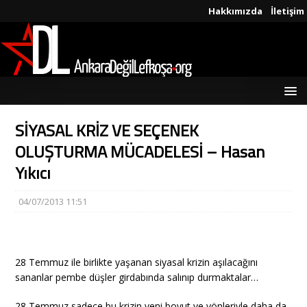
Hakkımızda
İletişim
SİYASAL KRİZ VE SEÇENEK
OLUŞTURMA MÜCADELESİ – Hasan
Yıkıcı
04/07/2013 11:51
28 Temmuz ile birlikte yaşanan siyasal krizin aşılacağını
sananlar pembe düşler girdabında salınıp durmaktalar…
28 Temmuz sadece bu krizin yeni boyut ve yönleriyle daha da