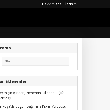
Hakkımızda
İletişim
Arama
on Eklenenler
eçmişin İçinden, Nenemin Dilinden – Şifa
lçıcıoğlu
efkoşa’da bugün Bağımsız Kıbrıs Yürüyüşü