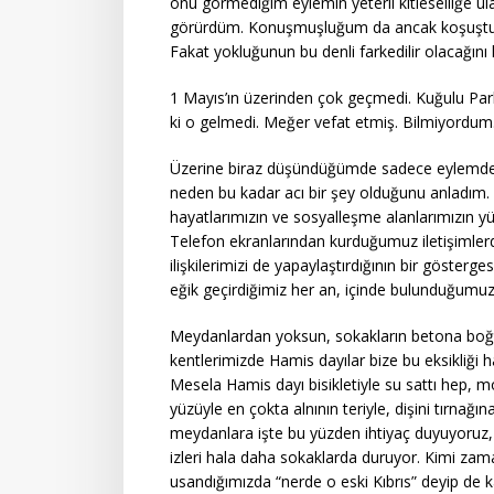
onu görmediğim eylemin yeterli kitleselliğe 
görürdüm. Konuşmuşluğum da ancak koşuşturman
Fakat yokluğunun bu denli farkedilir olacağın
1 Mayıs’ın üzerinden çok geçmedi. Kuğulu Pa
ki o gelmedi. Meğer vefat etmiş. Bilmiyordum
Üzerine biraz düşündüğümde sadece eylemd
neden bu kadar acı bir şey olduğunu anladım. 
hayatlarımızın ve sosyalleşme alanlarımızın yüzl
Telefon ekranlarından kurduğumuz iletişimlerde
ilişkilerimizi de yapaylaştırdığının bir göste
eğik geçirdiğimiz her an, içinde bulunduğumu
Meydanlardan yoksun, sokakların betona boğul
kentlerimizde Hamis dayılar bize bu eksikliği ha
Mesela Hamis dayı bisikletiyle su sattı hep, mo
yüzüyle en çokta alnının teriyle, dişini tırnağ
meydanlara işte bu yüzden ihtiyaç duyuyoruz,
izleri hala daha sokaklarda duruyor. Kimi zam
usandığımızda “nerde o eski Kıbrıs” deyip de k