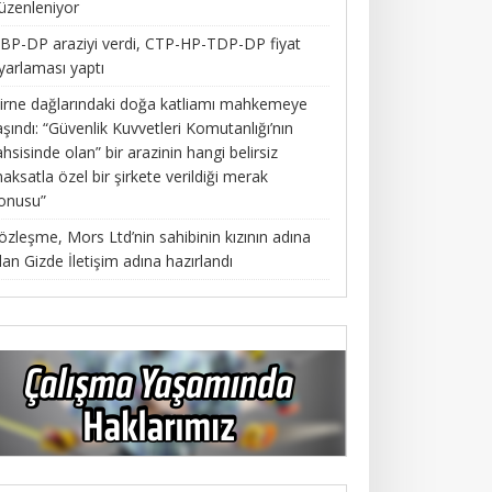
üzenleniyor
BP-DP araziyi verdi, CTP-HP-TDP-DP fiyat
yarlaması yaptı
irne dağlarındaki doğa katliamı mahkemeye
aşındı: “Güvenlik Kuvvetleri Komutanlığı’nın
ahsisinde olan” bir arazinin hangi belirsiz
aksatla özel bir şirkete verildiği merak
onusu”
özleşme, Mors Ltd’nin sahibinin kızının adına
lan Gizde İletişim adına hazırlandı