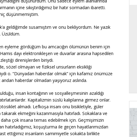
ulaşmadığını düşünürdüm. Onu sadece eylem alanlarında
ın içine sıkıştırdığımız bir hatır sormadan ibaretti.
ı hiç düşünmemiştim.
rk’a geldiğimde susamıştım ve onu bekliyordum. Ne yazık
. Üzüldüm.
en eyleme gördüğüm bu amcacığın ölümünün benim için
Hamis dayı elektronikleşen ve duvarlar arasına hapsedilen
eştiği direnişlerden biriydi.
, sözel olmayan ve fiziksel unsurların eksikliği
rgesiydi o. “Dünyadan haberdar olmak” için kafamız önümüze
z andan haberdar olmadan yaşıyoruz aslında.
duğu, insan kontağının ve sosyalleşmesinin azaldığı
tırlatanlardır. Kapitalizmin süslü kalıplarına girmez onlar.
tosiklet almadı. Lefkoşa insanı onu bisikletiyle, güler
ına takarak ekmeğini kazanmasıyla hatırladı. Sokaklara ve
 daha çok insana temas edebilmek için. Geçmişimizin
an hatırladığımız, koşuşturma ile geçen hayatlarımızdan
ast ettiğimiz insanların samimiyetle sokakta birlikte