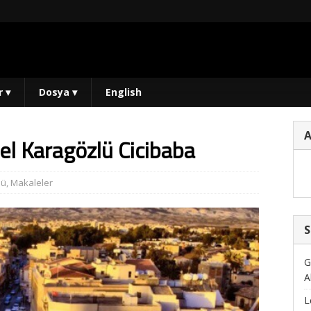
r
▾
Dosya
▾
English
el Karagözlü Cicibaba
lü
,
Makaleler
S
G
A
L