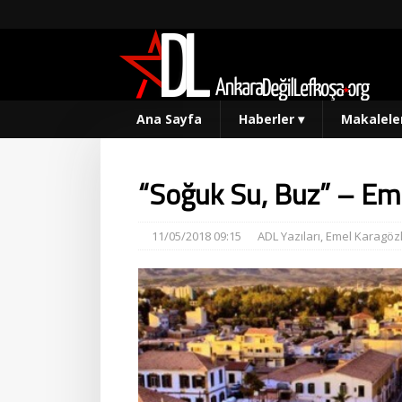
Ana Sayfa
Haberler
▾
Makalele
“Soğuk Su, Buz” – Em
11/05/2018 09:15
ADL Yazıları
,
Emel Karagöz