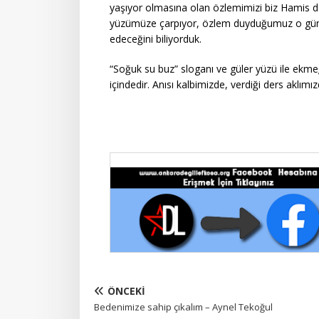
yaşıyor olmasına olan özlemimizi biz Hamis day
yüzümüze çarpıyor, özlem duyduğumuz o günleri
edeceğini biliyorduk.
“Soğuk su buz” sloganı ve güler yüzü ile ekmeğ
içindedir. Anısı kalbimizde, verdiği ders aklımız
ÖNCEKI
Bedenimize sahip çıkalım – Aynel Tekoğul