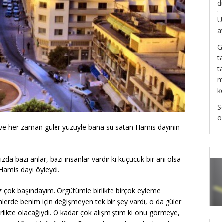
d
U
a
G
t
t
m
k
S
o
 ve her zaman güler yüzüyle bana su satan Hamis dayının
da bazı anlar, bazı insanlar vardır ki küçücük bir anı olsa
Hamis dayı öyleydi.
nüz çok başındayım. Örgütümle birlikte birçok eyleme
mlerde benim için değişmeyen tek bir şey vardı, o da güler
rlikte olacağıydı. O kadar çok alışmıştım ki onu görmeye,