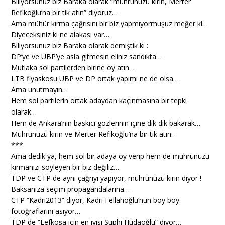
Biliyorsunuz biz Baraka olarak “mührünüzü kırın, Merter
Refikoğlu’na bir tik atın” diyoruz…
Ama mühür kırma çağrısını bir biz yapmıyormuşuz meğer ki…
Diyeceksiniz ki ne alakası var…
Biliyorsunuz biz Baraka olarak demiştik ki :
DP’ye ve UBP’ye asla gitmesin eliniz sandıkta…
Mutlaka sol partilerden birine oy atın…
LTB fiyaskosu UBP ve DP ortak yapımı ne de olsa…
Ama unutmayın…
Hem sol partilerin ortak adaydan kaçınmasına bir tepki
olarak…
Hem de Ankara’nın baskıcı gözlerinin içine dik dik bakarak…
Mührünüzü kırın ve Merter Refikoğlu’na bir tik atın…
***
Ama dedik ya, hem sol bir adaya oy verip hem de mührünüzü
kırmanızı söyleyen bir biz değiliz…
TDP ve CTP de aynı çağrıyı yapıyor, mührünüzü kırın diyor !
Baksanıza seçim propagandalarına…
CTP “Kadri2013” diyor, Kadri Fellahoğlu’nun boy boy
fotoğraflarını asıyor…
TDP de “Lefkoşa için en iyisi Suphi Hüdaoğlu” diyor…