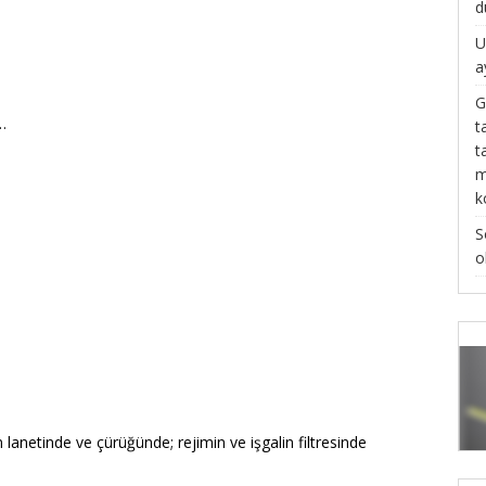
d
U
a
G
…
t
t
m
k
S
o
n lanetinde ve çürüğünde; rejimin ve işgalin filtresinde