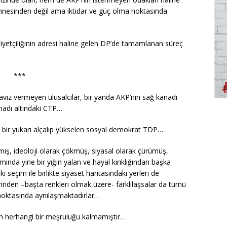
t sahnesinden değil ama iktidar ve güç olma noktasında
liyetçiliğinin adresi haline gelen DP’de tamamlanan süreç
***
aviz vermeyen ulusalcılar, bir yanda AKP’nin sağ kanadı
nadı altındaki CTP…
ağı bir yukarı alçalıp yükselen sosyal demokrat TDP…
almamış, ideoloji olarak çökmüş, siyasal olarak çürümüş,
nda yine bir yığın yalan ve hayal kırıklığından başka
seçim ile birlikte siyaset haritasındaki yerleri de
rinden –başta renkleri olmak üzere- farklılaşsalar da tümü
noktasında aynılaşmaktadırlar…
imin herhangi bir meşruluğu kalmamıştır…