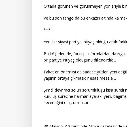
Ortada görünen ve görünmeyen yönleriyle bi
Ve bu son tango da bu enkazın altında kalm
***
Yeni bir siyasi partiye ihtiyaç olduğu artık far
Bu köşeden de, farklı platformlardan da işgal k
bir partiye ihtiyaç olduğunu dillendirdik…
Fakat en önemlisi de sadece yüzleri yeni deği
yapının ortaya çıkmasıdır esas mesele…
Şimdi devrimci solun sorumluluğu kısa süreli 
kuruluş sürecine harmanlayarak, yeni, bağımsızl
seçeneğini oluşturmaktır.
30 Mayıs 2013 tarihinde Afrika gazetesinde ya