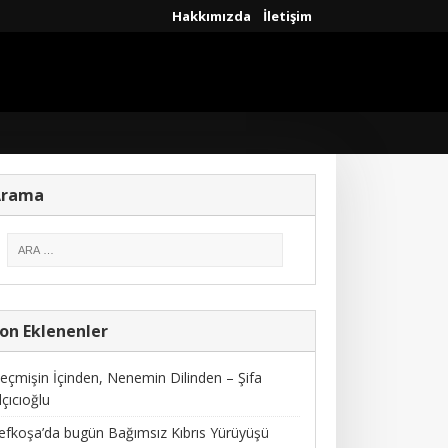
Hakkımızda
İletişim
Arama
on Eklenenler
eçmişin İçinden, Nenemin Dilinden – Şifa
lçıcıoğlu
efkoşa’da bugün Bağımsız Kıbrıs Yürüyüşü