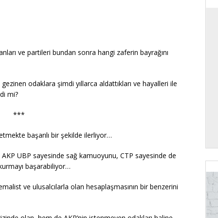
güranları ve partileri bundan sonra hangi zaferin bayrağını
gezinen odaklara şimdi yıllarca aldattıkları ve hayalleri ile
di mi?
***
mekte başarılı bir şekilde ilerliyor…
e de AKP UBP sayesinde sağ kamuoyunu, CTP sayesinde de
kurmayı başarabiliyor…
malist ve ulusalcılarla olan hesaplaşmasının bir benzerini
rizinde olan, hem de AKP’nin istenmeyen odakları haline