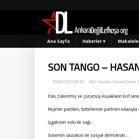
Ana Sayfa
Haberler
▾
Makalele
SON TANGO – HASAN 
30/05/2013 09:18
ADL Yazıları
,
Genel Secim 
Eski, tükenmiş ve çürümüş kuşakların kof lane
Rejimin partileri, birbirlerinin partneri edasıy
İşgalcinin solu ile sağı…
Sistemin ulusalcısı ile sosyal demokratı…