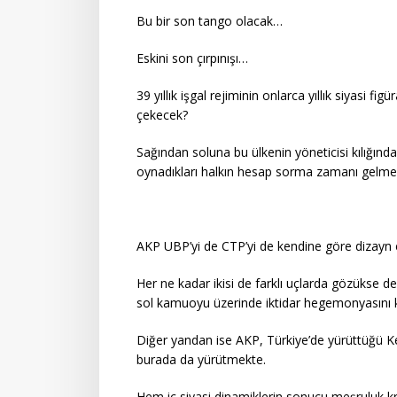
Bu bir son tango olacak…
Eskini son çırpınışı…
39 yıllık işgal rejiminin onlarca yıllık siyasi fi
çekecek?
Sağından soluna bu ülkenin yöneticisi kılığında 
oynadıkları halkın hesap sorma zamanı gelme
AKP UBP’yi de CTP’yi de kendine göre dizayn et
Her ne kadar ikisi de farklı uçlarda gözüks
sol kamuoyu üzerinde iktidar hegemonyasını 
Diğer yandan ise AKP, Türkiye’de yürüttüğü Ke
burada da yürütmekte.
Hem iç siyasi dinamiklerin sonucu meşruluk k