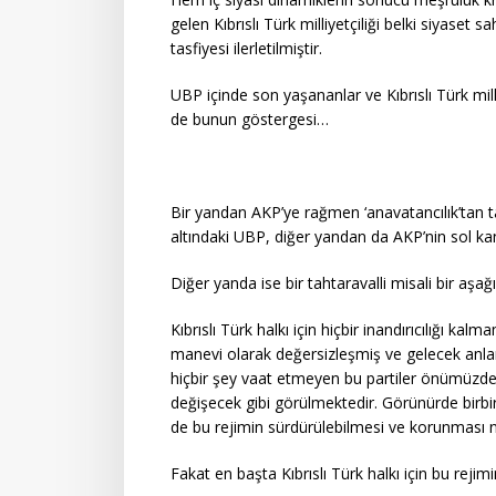
gelen Kıbrıslı Türk milliyetçiliği belki siyase
tasfiyesi ilerletilmiştir.
UBP içinde son yaşananlar ve Kıbrıslı Türk mil
de bunun göstergesi…
Bir yandan AKP’ye rağmen ‘anavatancılık’tan t
altındaki UBP, diğer yandan da AKP’nin sol ka
Diğer yanda ise bir tahtaravalli misali bir aş
Kıbrıslı Türk halkı için hiçbir inandırıcılığı k
manevi olarak değersizleşmiş ve gelecek anlamı
hiçbir şey vaat etmeyen bu partiler önümüzdeki 
değişecek gibi görülmektedir. Görünürde birbi
de bu rejimin sürdürülebilmesi ve korunması 
Fakat en başta Kıbrıslı Türk halkı için bu rej