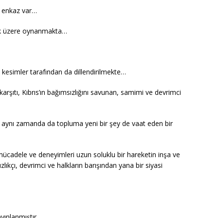
r enkaz var…
ak üzere oynanmakta…
klı kesimler tarafından da dillendirilmekte…
arşıtı, Kıbrıs’ın bağımsızlığını savunan, samimi ve devrimci
l aynı zamanda da topluma yeni bir şey de vaat eden bir
mücadele ve deneyimleri uzun soluklu bir hareketin inşa ve
ıkçı, devrimci ve halkların barışından yana bir siyasi
yınlanmıştır