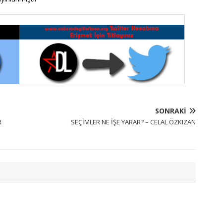
SONRAKI
R
SEÇİMLER NE İŞE YARAR? – CELAL ÖZKIZAN