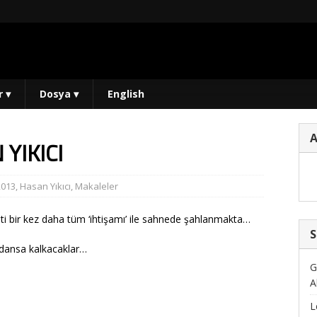
r
▾
Dosya
▾
English
YIKICI
2013
,
Hasan Yıkıcı
,
Makaleler
ti bir kez daha tüm ‘ihtişamı’ ile sahnede şahlanmakta…
S
la dansa kalkacaklar…
G
A
L