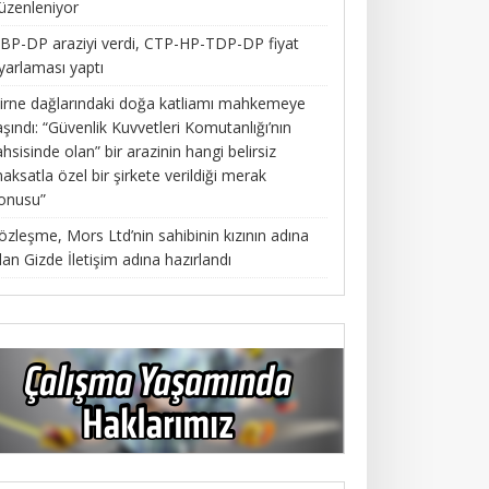
üzenleniyor
BP-DP araziyi verdi, CTP-HP-TDP-DP fiyat
yarlaması yaptı
irne dağlarındaki doğa katliamı mahkemeye
aşındı: “Güvenlik Kuvvetleri Komutanlığı’nın
ahsisinde olan” bir arazinin hangi belirsiz
aksatla özel bir şirkete verildiği merak
onusu”
özleşme, Mors Ltd’nin sahibinin kızının adına
lan Gizde İletişim adına hazırlandı