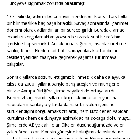
Türkiye’ye sığınmak zorunda bırakılmıştı.
1974 yılında, adanın bölünmesinin ardından Kıbrıslı Türk halkı
bir bilinmezlikle baş başa bırakıldı. Savaş sonrasında, ganimet
dönemi olarak adlandırılan bir sürece girildi. Buradaki amaç
insanları sorgulamaktan yoksun bırakarak suni bir refahın
içerisine hapsetmekti. Ancak buna rağmen, insanlar üretime
sarılıp, Kıbrıslı Elenlere ait hafif sanayi olarak adlandırılan
tesisleri yeniden faaliyete geçirerek yaşama tutunmaya
çalıştılar.
Sonraki yıllarda sözünü ettiğimiz bilinmezlik daha da ayyuka
çıksa da 2000’li yıllar itibariyle barış ateşleri ve mitinglerle
birlikte Avrupa Birliği’ne girme hayalleri de ortaya atıldı.
Bilinmezlik içerisinde yıllardır küçücük bir adanın yarısına
hapsolan insanlar, o yıllarda da nasıl bir yolun içerisine
sürüklendiğini sorgulamaksızın artık, hem kktc denen yapıdan
kurtulmak hem de dünyaya açılmak adına sokağa dökülmüştü.
Şimdilerde AB’ye dahil olan ülkeleri düşündüğümüzde ve en
yakın örnek olan Kıbrıs’ın güneyine baktığımızda aslında ne
kadar büyük bir yanlışın içerisine sürüklendiğimizi görebiliyoruz.