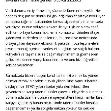
savunan kişiler haline gelmesi oldukça ürkütücü…
Verili duruma en iyi örnek hiç şüphesiz Kıbrıs’ın kuzeyidir. Her
dönem değişim ve dönüşüm gibi argümanlar ortaya koyuluyor
olmasına rağmen, birbirinden farksız siyasetler parlamentoda
yer alıyor. Bunun yoluysa Ankara ile ‘‘iyi’’ ilişkiler olarak tarif
edilirken ortaya konan ilişki, emir-komuta zincirinden öteye
gidemiyor. Bizlerden istenilen ise, bu zinciri ve neticesinde
ortaya çıkan dayatma ekonomik paketleri, özelleştirmeleri,
piyasa mantığı içerisine yerleştirilen eğitim ve sağlık hakkını,
külliyeleri ve taşıma su ile bağımlılaştırılmamızı görmezden
gelip, kktc denen yapıyı kabullenmek ve onu bize öğretilen
şekilde yaşatmak.
Bu noktada bizlere düşen kendi tarihimizi bilmek bu yönde
adımlar atmak olacaktır. 1950’li yılların ikinci yarısı itibariyle
başlayan ve 1970’li yıllara kadar yükselen Kıbrıslı Elen
şovenizmine karşı Kıbrıslı Türkler çareyi Türkiye’de bulurlar. O
dönem ada üzerine üşüşen emperyalistlere karşı, halklar karşı
karşıya getirilmiş bunun neticesinde Kıbrıslı Türkler koşulları
değerlendirmek ya da sorgulamaktan yoksun bir şekilde