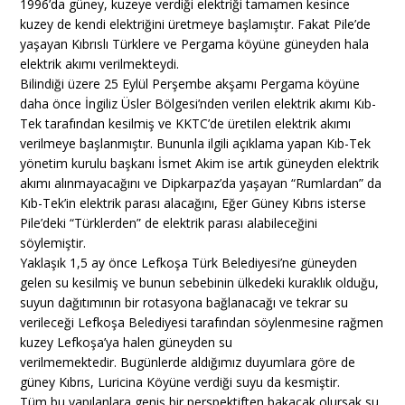
1996’da güney, kuzeye verdiği elektriği tamamen kesince
kuzey de kendi elektriğini üretmeye başlamıştır. Fakat Pile’de
yaşayan Kıbrıslı Türklere ve Pergama köyüne güneyden hala
elektrik akımı verilmekteydi.
Bilindiği üzere 25 Eylül Perşembe akşamı Pergama köyüne
daha önce İngiliz Üsler Bölgesi’nden verilen elektrik akımı Kıb-
Tek tarafından kesilmiş ve KKTC’de üretilen elektrik akımı
verilmeye başlanmıştır. Bununla ilgili açıklama yapan Kıb-Tek
yönetim kurulu başkanı İsmet Akim ise artık güneyden elektrik
akımı alınmayacağını ve Dipkarpaz’da yaşayan “Rumlardan” da
Kıb-Tek’in elektrik parası alacağını, Eğer Güney Kıbrıs isterse
Pile’deki “Türklerden” de elektrik parası alabileceğini
söylemiştir.
Yaklaşık 1,5 ay önce Lefkoşa Türk Belediyesi’ne güneyden
gelen su kesilmiş ve bunun sebebinin ülkedeki kuraklık olduğu,
suyun dağıtımının bir rotasyona bağlanacağı ve tekrar su
verileceği Lefkoşa Belediyesi tarafından söylenmesine rağmen
kuzey Lefkoşa’ya halen güneyden su
verilmemektedir. Bugünlerde aldığımız duyumlara göre de
güney Kıbrıs, Luricina Köyüne verdiği suyu da kesmiştir.
Tüm bu yapılanlara geniş bir perspektiften bakacak olursak su