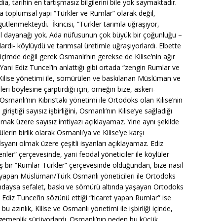
ia, tarihin en tartışmasız bilgilerini bile yok saymaktadır.
 toplumsal yapı “Türkler ve Rumlar” olarak değil,
tlenmekteydi. İkincisi, “Türkler tarımla uğraşıyor,
hsel dayanağı yok. Ada nüfusunun çok büyük bir çoğunluğu –
dı- köylüydü ve tarımsal üretimle uğraşıyorlardı. Elbette
içimde değil gerek Osmanlı’nın gerekse de Kilise’nin ağır
ani Ediz Tuncel’in anlattığı gibi ortada “zengin Rumlar ve
ve Kilise yönetimi ile, sömürülen ve baskılanan Müslüman ve
leri böylesine çarptırdığı için, örneğin bize, askeri-
manlı’nın Kıbrıs’taki yönetimi ile Ortodoks olan Kilise’nin
iştiği sayısız işbirliğini, Osmanlı’nın Kilise’ye sağladığı
mak üzere sayısız imtiyazı açıklayamaz. Yine aynı şekilde
rin birlik olarak Osmanlı’ya ve Kilise’ye karşı
yanı olmak üzere çeşitli isyanları açıklayamaz. Ediz
enler” çerçevesinde, yani feodal yöneticiler ile köylüler
boş bir “Rumlar-Türkler” çerçevesinde olduğundan, bize nasıl
ği yapan Müslüman/Türk Osmanlı yöneticileri ile Ortodoks
rşısındaysa sefalet, baskı ve sömürü altında yaşayan Ortodoks
 Ediz Tuncel’in sözünü ettiği “ticaret yapan Rumlar” ise
bu azınlık, Kilise ve Osmanlı yönetimi ile işbirliği içinde,
emenlik sürüyorlardı. Osmanlı’nın neden bu küçük