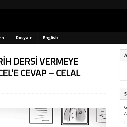
r
▾
Dosya
▾
English
RİH DERSİ VERMEYE
CEL’E CEVAP – CELAL
S
G
A
L