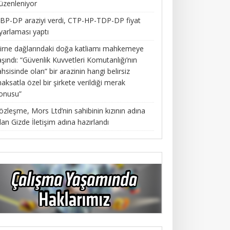
üzenleniyor
BP-DP araziyi verdi, CTP-HP-TDP-DP fiyat
yarlaması yaptı
irne dağlarındaki doğa katliamı mahkemeye
aşındı: “Güvenlik Kuvvetleri Komutanlığı’nın
ahsisinde olan” bir arazinin hangi belirsiz
aksatla özel bir şirkete verildiği merak
onusu”
özleşme, Mors Ltd’nin sahibinin kızının adına
lan Gizde İletişim adına hazırlandı