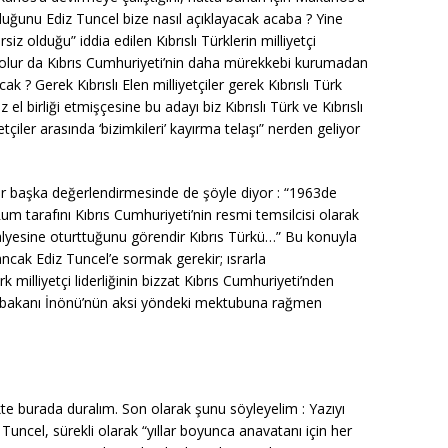
duğunu Ediz Tuncel bize nasıl açıklayacak acaba ? Yine
iz olduğu” iddia edilen Kıbrıslı Türklerin milliyetçi
sıl olur da Kıbrıs Cumhuriyeti’nin daha mürekkebi kurumadan
cak ? Gerek Kıbrıslı Elen milliyetçiler gerek Kıbrıslı Türk
 el birliği etmişçesine bu adayı biz Kıbrıslı Türk ve Kıbrıslı
çiler arasında ‘bizimkileri’ kayırma telaşı” nerden geliyor
i bir başka değerlendirmesinde de şöyle diyor : “1963de
um tarafını Kıbrıs Cumhuriyeti’nin resmi temsilcisi olarak
sandalyesine oturttuğunu görendir Kıbrıs Türkü…” Bu konuyla
r ancak Ediz Tuncel’e sormak gerekir; ısrarla
 milliyetçi liderliğinin bizzat Kıbrıs Cumhuriyeti’nden
aşbakanı İnönü’nün aksi yöndeki mektubuna rağmen
kte burada duralım. Son olarak şunu söyleyelim : Yazıyı
 Tuncel, sürekli olarak “yıllar boyunca anavatanı için her