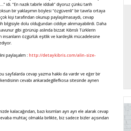
si…” idi. “En nazik tabirle iddialı” diyoruz çünkü tarih
oksun bir yaklaşımın böylesi “özgüvenli” bir tavırla ortaya
k çok kişi tarafından okunup paylaşılmasaydı, cevap
 bilgisiyle dolu olduğundan ciddiye alınmayabilirdi. Daha
savunur gibi görünüp aslında bizzat Kıbrıslı Türklerin
 insanların özgürlük eşitlik ve kardeşlik mücadelesine
ediyor.
ini paylaşalım :
http://detaykibris.com/alin-size-
e bu sayfalarda cevap yazma hakkı da vardır ve eğer bir
 kendisinin cevabı ankaradegillefkosa sitesinde aynen
izde kalacağından, bazı kısımları ayrı ayrı ele alarak cevap
cevaba muhtaç olmakla birlikte, biz sadece bizler açısından