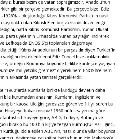
adayız, burası bizim de vatan toprağımızdır, Anadolu’nun
Türkler gibi bir çerçeve çizmektedir. Bu çerçeve bize, Ediz
rin -1926’da- oluşturduğu Kıbrıs Komünist Partisi’nin nasıl
e oluşmakta olan Kıbrıslı Elen burjvazisinin düzenlediği
ediğini, hatta Kıbrıs Komünist Partisi’nin, Yunan Ulusal
 bu parti üyelerinin Limasol’da Yunan bayrağını indirerek
a ve Lefkoşa’da ENOSİS’çi toplantıları dağıtmaya
ddia ettiği “Kıbrıs Anadolu’nun bir parçasıdır diyen Türkler”in
a varlığını desteklediklerini Ediz Tuncel bize açıklamalıdır.
ey ise, örneğin Bodamya köyünde birlikte kardeşçe yaşayan
m köyümüze milliyetçilik giremez” diyerek hem ENOSİS’e hem
rinin arkasında yatan tarihsel gerçeklerdir.
ise “1960’larda Rumlarla birlikte kurduğu devletin daha
i bile kurumadan anasının, Rumların, İngilizlerin ve
kunç bir kaosa itildiğini çaresizce gören ve 11 yıl süren bu
yor. Hikayeye bakar mısınız ! 1960 nüfus sayımına göre
 bu fantastik hikayeye göre, ABD, Türkiye, Britanya ve
 gücü bırakıp bu 100 bin kişiye tezgah kurmuştu ! Asıl ilginci,
gah kurduğu iddia edilen ABD’nin, nasıl olur da yıllar boyunca
akarios’u devirmeye çalıştığını, hatta bunun için Makarios’a