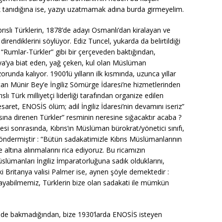
k tanıdığına ise, yazıyı uzatmamak adına burda girmeyelim.
brıslı Türklerin, 1878’de adayı Osmanlı’dan kiralayan ve
rendiklerini söylüyor. Ediz Tuncel, yukarda da belirtildiği
e “Rumlar-Türkler” gibi bir çerçeveden baktığından,
nya’ya biat eden, yağ çeken, kul olan Müslüman
orunda kalıyor. 1900’lü yılların ilk kısmında, uzunca yıllar
tan Münir Bey’e İngiliz Sömürge İdaresi’ne hizmetlerinden
slı Türk milliyetçi liderliği tarafından organize edilen
saret, ENOSİS ölüm; adil İngiliz İdaresi’nin devamını iseriz”
sına direnen Türkler” resminin neresine sığacaktır acaba ?
si sonrasında, Kıbrıs’ın Müslüman bürokrat/yönetici sınıfı,
öndermiştir : “Bütün sadakatimizle Kıbrıs Müslümanlarının
 altına alınmalarını rica ediyoruz. Bu ricamızın
ümanları İngiliz İmparatorluğuna sadık olduklarını,
ki Britanya valisi Palmer ise, aynen şöyle demektedir :
layabilmemiz, Türklerin bize olan sadakati ile mümkün
evede bakmadığından, bize 1930’larda ENOSİS isteyen