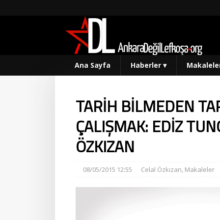
Ana Sayfa
Haberler
▾
Makalele
TARİH BİLMEDEN TA
ÇALIŞMAK: EDİZ TUN
ÖZKIZAN
08/05/2015 12:55
Celal Özkızan
,
Makaleler