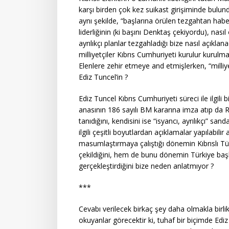
karşı birden çok kez suikast girişiminde bulun
aynı şekilde, “başlarına örülen tezgahtan habers
liderliğinin (ki başını Denktaş çekiyordu), na
ayrılıkçı planlar tezgahladığı bize nasıl açıklana
milliyetçiler Kıbrıs Cumhuriyeti kurulur kurulmaz
Elenlere zehir etmeye and etmişlerken, “milliyet
Ediz Tuncel’in ?
Ediz Tuncel Kıbrıs Cumhuriyeti süreci ile ilgil
anasının 186 sayılı BM kararına imza atıp da R
tanıdığını, kendisini ise “isyancı, ayrılıkçı” 
ilgili çeşitli boyutlardan açıklamalar yapılabili
masumlaştırmaya çalıştığı dönemin Kıbrıslı Türk
çekildiğini, hem de bunu dönemin Türkiye b
gerçekleştirdiğini bize neden anlatmıyor ?
***
Cevabı verilecek birkaç şey daha olmakla birli
okuyanlar görecektir ki, tuhaf bir biçimde Ediz