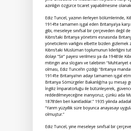
azınlığın özgürce ticaret yapabilmesine olana
Ediz Tuncel, yazının ilerleyen bölümlerinde, Kı
1914’te tamamen işgal eden Britanya’ya karşı di
gibi, meseleye sınıfsal bir çerçeveden değil d
Kıbrıs’taki Britanya yönetimi esnasında Brita
yöneticilerin varlığını elbette bizden gizlemek z
Kıbrıs’taki Müslüman toplumunun liderliğini tu
dolayı “Sir” payesi verilmesi ya da 1948’de Kıbrı
mitingin ana sloganı ve talebinin “Muhtariyet e
olması, Ediz Tuncel’in çizdiği “Britanya manda
1914’te Britanya’nın adayı tamamen işgal etme
Britanya Sömürgeler Bakanlığı’na şu mesajı g
İngiliz İmparatorluğu ile bütünleşerek, güvence
reddedilmeyeceğine inanıyoruz, çünkü ada Müsl
1878’den beri kanıtladılar.” 1935 yılında adada
“Yarım yüzyıllık süre boyunca anayasayı uygu
olmuştur.”
Ediz Tuncel, yine meseleye sınıfsal bir çerç