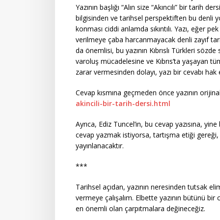
Yazının başlığı “Alın size “Akıncılı” bir tarih der
bilgisinden ve tarihsel perspektiften bu denli y
konması ciddi anlamda sıkıntılı. Yazı, eğer pe
verilmeye çaba harcanmayacak denli zayıf tarih
da önemlisi, bu yazının Kıbrıslı Türkleri sözde 
varoluş mücadelesine ve Kıbrıs’ta yaşayan tüm
zarar vermesinden dolayı, yazı bir cevabı hak 
Cevap kısmına geçmeden önce yazının orijinal
akincili-bir-tarih-dersi.html
Ayrıca, Ediz Tuncel’in, bu cevap yazısına, yin
cevap yazmak istiyorsa, tartışma etiği gereği,
yayınlanacaktır.
***
Tarihsel açıdan, yazının neresinden tutsak elim
vermeye çalışalım. Elbette yazının bütünü bir 
en önemli olan çarpıtmalara değineceğiz.