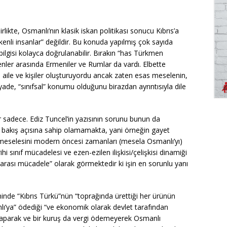
likte, Osmanlı’nın klasik iskan politikası sonucu Kıbrıs’a
li insanlar” değildir. Bu konuda yapılmış çok sayıda
 bilgisi kolayca doğrulanabilir. Bırakın “has Türkmen
enler arasında Ermeniler ve Rumlar da vardı. Elbette
le ve kişiler oluşturuyordu ancak zaten esas meselenin,
yade, “sınıfsal” konumu olduğunu birazdan ayrıntısıyla dile
dır sadece. Ediz Tuncel’in yazısının sorunu bunun da
 bakış açısına sahip olamamakta, yani örneğin gayet
meselesini modern öncesi zamanları (mesela Osmanlı’yı)
hi sınıf mücadelesi ve ezen-ezilen ilişkisi/çelişkisi dinamiği
 arası mücadele” olarak görmektedir ki işin en sorunlu yanı
minde “Kıbrıs Türkü”nün “toprağında ürettiği her ürünün
anlı’ya” ödediği “ve ekonomik olarak devlet tarafından
yaparak ve bir kuruş da vergi ödemeyerek Osmanlı