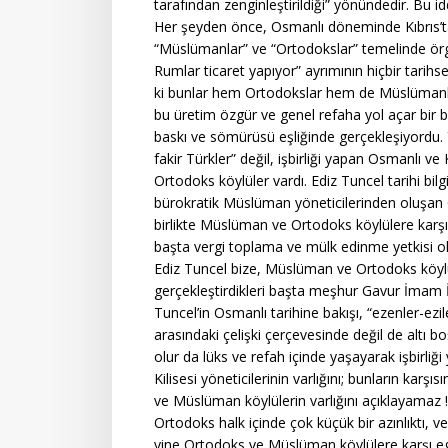
tarafından zenginleştirildiği” yönündedir. Bu idd
Her şeyden önce, Osmanlı döneminde Kıbrıs’ta
“Müslümanlar” ve “Ortodokslar” temelinde örgü
Rumlar ticaret yapıyor” ayrımının hiçbir tari
ki bunlar hem Ortodokslar hem de Müslümanlar
bu üretim özgür ve genel refaha yol açar bir b
baskı ve sömürüsü eşliğinde gerçekleşiyordu. Y
fakir Türkler” değil, işbirliği yapan Osmanlı 
Ortodoks köylüler vardı. Ediz Tuncel tarihi bilgi
bürokratik Müslüman yöneticilerinden oluşan Os
birlikte Müslüman ve Ortodoks köylülere karşı gir
başta vergi toplama ve mülk edinme yetkisi ol
Ediz Tuncel bize, Müslüman ve Ortodoks köylüle
gerçekleştirdikleri başta meşhur Gavur İmam İs
Tuncel’in Osmanlı tarihine bakışı, “ezenler-ezil
arasındaki çelişki çerçevesinde değil de altı 
olur da lüks ve refah içinde yaşayarak işbirli
Kilisesi yöneticilerinin varlığını; bunların ka
ve Müslüman köylülerin varlığını açıklayamaz !
Ortodoks halk içinde çok küçük bir azınlıktı, ve 
yine Ortodoks ve Müslüman köylülere karşı eg