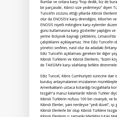
Rumlar ve onlara karşı “hop dedik, biz de bur
bir parçasıdır, Kıbrıs’ı size yedirmeyiz” diyen 
Tuncel’in sözünü ettiği yıllarda Kıbrıslı Elenle
olur da ENOSİS’e karşı direndiğini, Kilise’nin v
ENOSİS niyetli mitinglere karşı eylemler düzenl
günü kutlamasına karşı gösteriler yaptığını ve
yerine Bolşevik bayrağı çektilerini, Limasol’d
çalıştıklarını açıklayamaz. Yine Ediz Tuncel’in i
yönetici sınıfının, nasıl olur da adadaki Britany
Ediz Tuncel’in açıklaması gereken bir diğer ş
Kıbrıslı Türklerin ve Kıbrıslı Elenlerin, “bizi
de TAKSİM’e karşı silahlanıp birlikte direnmele
Ediz Tuncel, Kıbrıs Cumhuriyeti sürecine dair 
kuruluş anlaşmalarının imzalarının mürekkepler
Amerikalıların ustaca kotardığı tezgahlarla kor
tezgah”a maruz kalanlardır Kıbrıslı Türkler di
Kıbrıslı Türklerin nüfusu 100 bin civarıydı, ve
Kıbrıslı Elenler, yani nerdeyse “yedi düvel”, işi
Kıbrıslı Elenlerle bir olup Kıbrıslı Türklere tez
Kıbrıslı Elenlerin o zamanki liderliğini tutan M