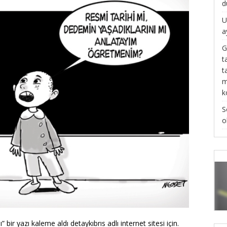
d
U
a
G
t
t
m
k
S
o
” bir yazı kaleme aldı detaykıbrıs adlı internet sitesi için.