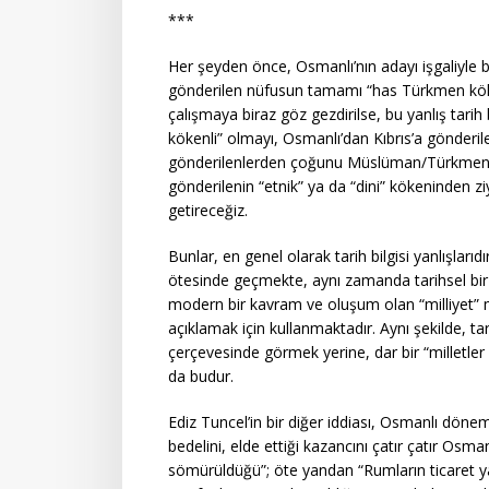
***
Her şeyden önce, Osmanlı’nın adayı işgaliyle bir
gönderilen nüfusun tamamı “has Türkmen köken
çalışmaya biraz göz gezdirilse, bu yanlış tarih
kökenli” olmayı, Osmanlı’dan Kıbrıs’a gönderil
gönderilenlerden çoğunu Müslüman/Türkmen ai
gönderilenin “etnik” ya da “dini” kökeninden zi
getireceğiz.
Bunlar, en genel olarak tarih bilgisi yanlışları
ötesinde geçmekte, aynı zamanda tarihsel bir
modern bir kavram ve oluşum olan “milliyet” 
açıklamak için kullanmaktadır. Aynı şekilde, tari
çerçevesinde görmek yerine, dar bir “milletler
da budur.
Ediz Tuncel’in bir diğer iddiası, Osmanlı döne
bedelini, elde ettiği kazancını çatır çatır Osm
sömürüldüğü”; öte yandan “Rumların ticaret 