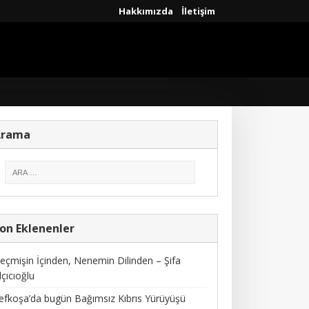
Hakkımızda
İletişim
Arama
on Eklenenler
eçmişin İçinden, Nenemin Dilinden – Şifa
lçıcıoğlu
efkoşa’da bugün Bağımsız Kıbrıs Yürüyüşü