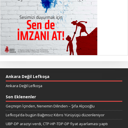
Ankara Değil Lefkoşa
Ankara Değil Lefkoşa
Son Eklenenler
Geçmişin İçinden, Nenemin Dilinden – Şifa Alçıcıoğlu
Lefkoşa’da bugün Bağımsız Kıbrıs Yürüyüşü düzenleniyor
UBP-DP araziyi verdi, CTP-HP-TDP-DP fiyat ayarlaması yaptı