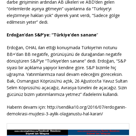
darbe girişiminin ardından AB ülkeleri ve ABD’den gelen
“önlemlerde aşırıya gitmeyin” uyarılarına da “Türkiye’yi
eleştirmeye hakları yok” diyerek yanıt verdi, “Sadece gölge
edilmesin yeter” dedi.
Erdoğan’dan
S&P’ye: “Türkiye’den
sanane
”
Erdoğan, OHAL ilan ettiği konuşmada Türkiye’nin notunu
BB+’dan BB negatife, görünüşünü de durağandan negatife
dönüştüren S&P’ye “Türkiye’den sanane” dedi. Erdoğan, “S&P
siyasi bir açıklama yapıyor kendine göre. S&P bizimle hiç
uğraşma. Yatırımlarımıza nasıl devam edeceğini göreceksin.
Bak, Osmangazi Köprüsü’nü açtık, 26 Ağustos’ta Yavuz Sultan
Selim Köprüsü’nü açacağız, Avrasya tünelini de açacağız. Sizin
gücünüz bizim yatırımlarımıza yetmez” ifadelerini kullandı.
Haberin devamı için: http://sendika10.org/2016/07/erdoganin-
demokrasi-mujdesi-3-aylik-olaganustu-hal-karari/