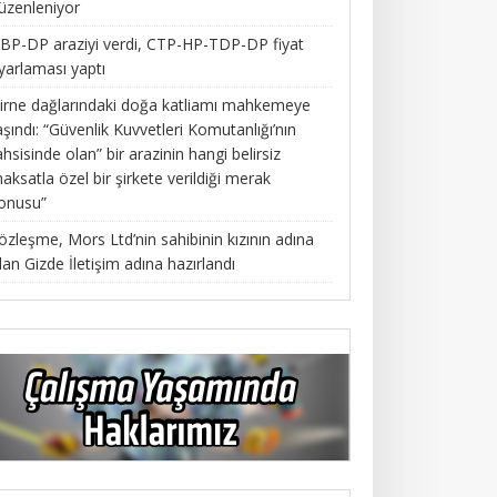
üzenleniyor
BP-DP araziyi verdi, CTP-HP-TDP-DP fiyat
yarlaması yaptı
irne dağlarındaki doğa katliamı mahkemeye
aşındı: “Güvenlik Kuvvetleri Komutanlığı’nın
ahsisinde olan” bir arazinin hangi belirsiz
aksatla özel bir şirkete verildiği merak
onusu”
özleşme, Mors Ltd’nin sahibinin kızının adına
lan Gizde İletişim adına hazırlandı