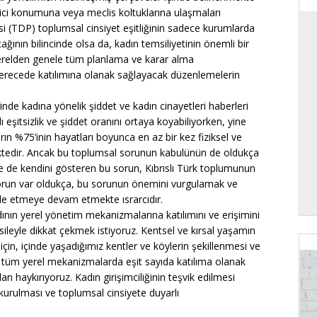
ici konumuna veya meclis koltuklarına ulaşmaları
 (TDP) toplumsal cinsiyet eşitliğinin sadece kurumlarda
ağının bilincinde olsa da, kadın temsiliyetinin önemli bir
erelden genele tüm planlama ve karar alma
derecede katılımına olanak sağlayacak düzenlemelerin
inde kadına yönelik şiddet ve kadın cinayetleri haberleri
ı eşitsizlik ve şiddet oranını ortaya koyabiliyorken, yine
ın %75’inin hayatları boyunca en az bir kez fiziksel ve
mektedir. Ancak bu toplumsal sorunun kabulünün de oldukça
e de kendini gösteren bu sorun, Kıbrıslı Türk toplumunun
sorun var oldukça, bu sorunun önemini vurgulamak ve
e etmeye devam etmekte ısrarcıdır.
dının yerel yönetim mekanizmalarına katılımını ve erişimini
leyle dikkat çekmek istiyoruz. Kentsel ve kırsal yaşamın
için, içinde yaşadığımız kentler ve köylerin şekillenmesi ve
e tüm yerel mekanizmalarda eşit sayıda katılıma olanak
n haykırıyoruz. Kadın girişimciliğinin teşvik edilmesi
 kurulması ve toplumsal cinsiyete duyarlı