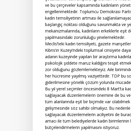
ve bu çerçeveler kapsamında kadınların yönet
engellenmektedir. Toplumcu Demokrasi Partisi
kadın temsiliyetinin artması ile sağlanılamayac
başlangıç noktası olduğunu savunmakta ve y
mekanizmalarında, kadınların erkeklerle eşit 
yapılmasındaki zorunluluğu yinelemektedir.
Meclis’teki kadın temsiliyeti, gazete manşetler
Kıbrıs’ın Kuzeyi’ndeki toplumsal cinsiyete dayal
adanın kuzeyinde yapılan bir araştırma kadınlar
psikolojik şiddete maruz kaldığını tespit et
zor olduğunu gözlemlemekteyiz. Aile birimind
her hücresine yayılmış vaziyettedir. TDP bu 
giderilmesine yönelik çözüm yolunda mücadel
Bu yıl yerel seçimler öncesindeki 8 Mart’ta ka
sağlayacak düzenlemelerin önemine de bu vesi
tüm alanlarında eşit bir biçimde var olabilmek 
gelişmesinde söz sahibi olmalıyız. Bu nedenl
sağlayacak düzenlemelerin aciliyetini de burada
amacı ile tüm belediyelerde kadın birimlerinin
bütçelendirmelerin yapılmasını istiyoruz.