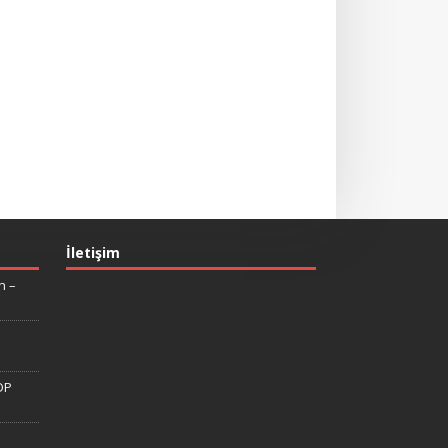
İletişim
n –
DP