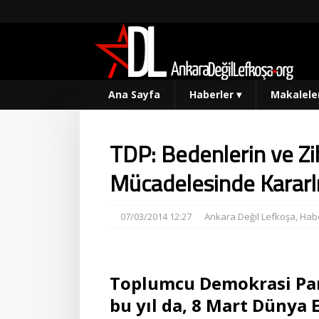
Ana Sayfa
Haberler
▾
Makalele
TDP: Bedenlerin ve Zi
Mücadelesinde Kararlı
07/03/2014 12:27
Ankara Değil Lefkoşa
,
Habe
Toplumcu Demokrasi Parti
bu yıl da, 8 Mart Dünya