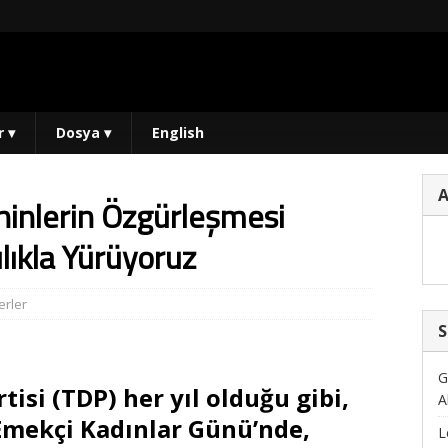
r
▾
Dosya
▾
English
hinlerin Özgürleşmesi
lıkla Yürüyoruz
rler
S
G
si (TDP) her yıl olduğu gibi,
A
 Emekçi Kadınlar Günü’nde,
L