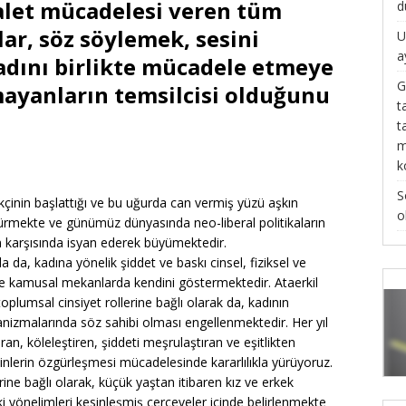
dalet mücadelesi veren tüm
d
lar, söz söylemek, sesini
U
a
dını birlikte mücadele etmeye
G
mayanların temsilcisi olduğunu
t
t
m
k
S
inin başlattığı ve bu uğurda can vermiş yüzü aşkın
o
r sürmekte ve günümüz dünyasında neo-liberal politikaların
m karşısında isyan ederek büyümektedir.
 da, kadına yönelik şiddet ve baskı cinsel, fiziksel ve
 ve kamusal mekanlarda kendini göstermektedir. Ataerkil
toplumsal cinsiyet rollerine bağlı olarak da, kadının
izmalarında söz sahibi olması engellenmektedir. Her yıl
ran, köleleştiren, şiddeti meşrulaştıran ve eşitlikten
inlerin özgürleşmesi mücadelesinde kararlılıkla yürüyoruz.
ne bağlı olarak, küçük yaştan itibaren kız ve erkek
eki yönelimleri kesinleşmiş çerçeveler içinde belirlenmekte