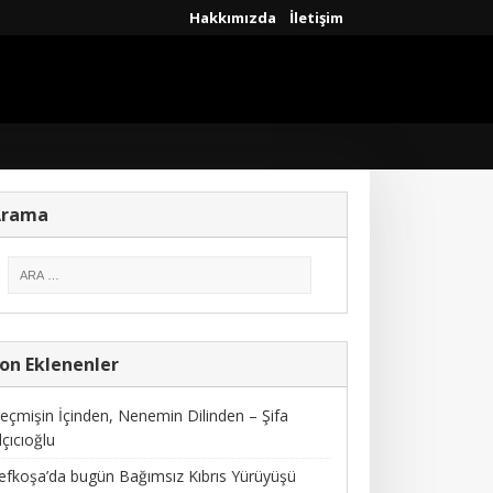
Hakkımızda
İletişim
Arama
on Eklenenler
eçmişin İçinden, Nenemin Dilinden – Şifa
lçıcıoğlu
efkoşa’da bugün Bağımsız Kıbrıs Yürüyüşü