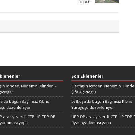
BORU”
klenenler
Son Eklenenler
in İçinden, Nenemin Dilinden –
Geçmişin İçinden, Nenemin Dilinde
çıcıoğlu
Şifa Alçıcıoğlu
a’da bugün Bağımsız Kıbrıs
Lefkoşa’da bugün Bağımsız Kıbrıs
üşü düzenleniyor
Yürüyüşü düzenleniyor
 araziyi verdi, CTP-HP-TDP-DP
UBP-DP araziyi verdi, CTP-HP-TDP-
ayarlaması yaptı
fiyat ayarlaması yaptı