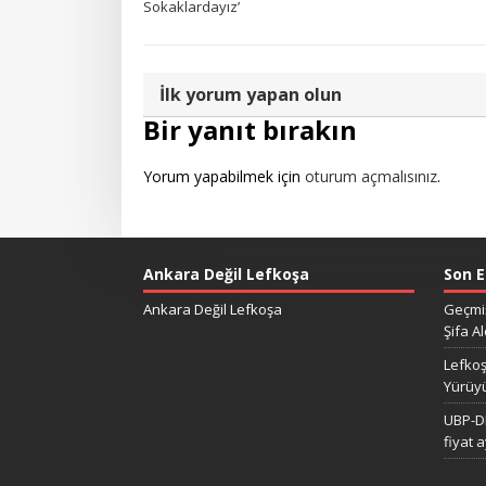
Sokaklardayız’
İlk yorum yapan olun
Bir yanıt bırakın
Yorum yapabilmek için
oturum açmalısınız
.
Ankara Değil Lefkoşa
Son E
Ankara Değil Lefkoşa
Geçmiş
Şifa Al
Lefkoş
Yürüy
UBP-DP
fiyat 