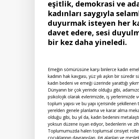
eşitlik, demokrasi ve a
kadınları saygıyla selam
duyurmak isteyen her ka
davet edere, sesi duyul
bir kez daha yineledi.
Emeğin sömürüsüne karşı binlerce kadın emekç
kadının hak kavgası, yüz yılı aşkın bir süredi
kadın bedeni ve emeği üzerinde yarattığı yıkı
Dünyanın bir çok yerinde olduğu gibi, adamızda
psikolojik olarak evlerimizde, iş yerlerimizde
toplum yapısı ve bu yapı içerisinde şekillenen 
yerelden genele planlama ve karar alma mekan
olduğu gibi, bu yıl da, kadın bedenini metalaştı
yoksun düzene isyan ediyor, bedenlerin ve zih
Toplumumuzda halen toplumsal cinsiyet rolleri
çocuklarının davranışları, ilgi alanları ve mesl