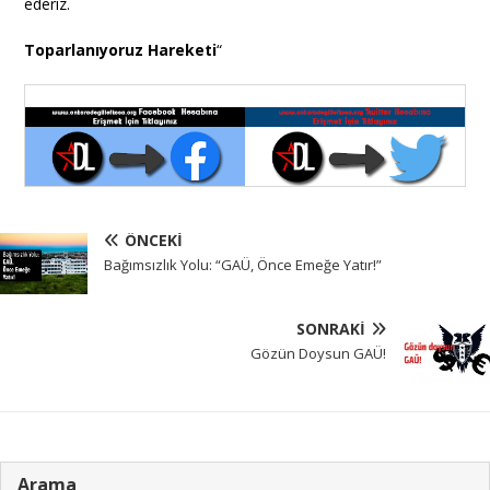
ederiz.
Toparlanıyoruz Hareketi
“
ÖNCEKI
Bağımsızlık Yolu: “GAÜ, Önce Emeğe Yatır!”
SONRAKI
Gözün Doysun GAÜ!
Arama