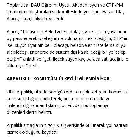
Toplantıda, DAÜ Öğretim Üyesi, Akademisyen ve CTP-PM
tarafından oluşturulan su komitesinde yer alan, Hasan Ulaş
Altıok, süreçle ilgili bilgi verdi.
Altıok, “Türkiye’nin Belediyeleri, dolayısıyla kktc’nin yasalarını
by-pass ederek özelleştirme yoluna gitmek istediğini, CTP’nin
ise, suyun fiyatının belli olacağı, belediyelerin isterlerse suyu
alabileceği, isterlerse de sistem dışı kalabileceği bir yol talep
ettiğini” anlattı ve “getirilecek suyun kaç paraya satılacağı bile
bilinmiyor” dedi.
ARPALIKLI: “KONU TÜM ÜLKEYİ İLGİLENDİRİYOR”
Ulus Arpalıklı, ülkede son günlerde en çok tartışılan konun su
konusu olduğunu belirterek, bu konunun tüm ülkeyi
ilgilendirdiğine inandıklarını, bu yüzden bu toplantıyı
düzenlediklerini belirtti.
Arpalıklı amaçlarının görüş alışverişinde bulunarak yol haritası
çizmek olduğunu kaydetti.