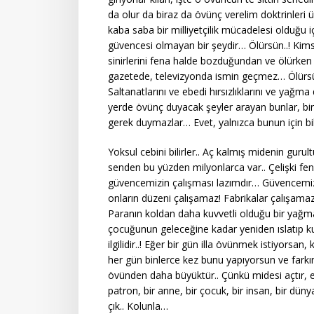
da olur da biraz da övünç verelim doktrinleri 
kaba saba bir milliyetçilik mücadelesi olduğu i
güvencesi olmayan bir şeydir… Ölürsün..! K
sinirlerini fena halde bozduğundan ve ölürken b
gazetede, televizyonda ismin geçmez… Ölür
Saltanatlarını ve ebedi hırsızlıklarını ve yağm
yerde övünç duyacak şeyler arayan bunlar, bir
gerek duymazlar… Evet, yalnızca bunun için b
Yoksul cebini bilirler.. Aç kalmış midenin gur
senden bu yüzden milyonlarca var.. Çelişki fen
güvencemizin çalışması lazımdır… Güvencemiz k
onların düzeni çalışamaz! Fabrikalar çalışama
Paranın koldan daha kuvvetli olduğu bir yağma d
çocuğunun geleceğine kadar yeniden ıslatıp k
ilgilidir..! Eğer bir gün illa övünmek istiyorsan,
her gün binlerce kez bunu yapıyorsun ve farkın
övünden daha büyüktür.. Çünkü midesi açtır, evd
patron, bir anne, bir çocuk, bir insan, bir dü
çık.. Kolunla…