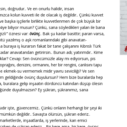
in, doğrudur.. Ve en onurlu halidir, insan
ızca kolun kuvveti ile de olacak iş değildir.. Çünkü kuvvet
r ve başka işçilerle birlikte kuvvetlenmen de çok büyük bir
. Niye biliyor musun? Çünkü, sana söyledikleri yalan ile bana
gizli”
öznesi var:
övünç
.. Bak şu kadar basittir; paran varsa,
ötü yazılmış o aşk romanlarındaki gibi anavatan-
buraya iş kurarsın fakat bir tane çalışanını Kıbrıslı Türk
dar anavatandan getirirsin.. Bunun adı; yatırımdır.. Kime
lklar? Cevap: Sen övüncümüzle alay mı ediyorsun, pis
rağını, denizini, ormanını, her bir rengini, canlısını tapu
ne ekmek-su vermemek midir yavru seviciliği? Ve sen
um geldiğinde övünç duyulursun? Hem bize buralarda hep
a, buralara gelip inşaatın dördüncü katından düşüp ölesin
ğünde duyulmazsın? Ey şükran, şükranımız, sana
r işte, güvencemiz.. Çünkü onların herhangi bir şeyi iki
mümkün değildir.. Savaşta ölürsün, şükran ederiz..
arketlerde, inşaatlarda, iş yerlerinde, kan emici
lürken de şükran ederiz… Bir kere ama, bir kere, övünç