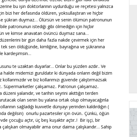
üzerine bu işin doktorlarının uydurduğu ve reçetesi yalnızca
çin bizi her defasında öldüren, yoksullaştıran ve hiçbir
imse şükran duymaz… Ölürsün ve senin ölümün patronunun
ile patronunun istediği gibi ölmediğin için hiçbir
sün ve kimse anavatan övüncü duymaz sana…
a düzenlerini bir gün daha fazla nakde çevirmek için her
 tek sen öldüğünde, kimliğine, bayrağına ve şükranına
ile kardeşimsin…
ultusunu te uzaktan duyarlar… Onlar bu yüzden azdır.. Ve
a halde midemizi guruldatır ki dünyada onların değil bizim
ollarımızdır ve biz kollarımızı güvende çalıştırmazsak
z.. Süpermarketler çalışamaz.. Patronun çalışamaz..
üzeni yalanıdır, ve tarihin seyrini akıttığın terden
urutacak olan senin bu yalana ortak olup olmayacağınla
 kollarının sağladığı kuvvetle dünyayı yerinden kaldırdığın (
da değilsin) onurlu pazartesiler için övün.. Çünkü, öğün
e çocuğu açtır, üç beş kuşaktır açtır..! Bir işçi, bir
nya çalışkan olmayabilir ama onur daima çalışkandır… Sahip