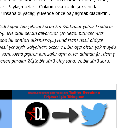
ar.. Paylaşmazlar… Onların övüncü de şükranı da
ka bir insana duyacağı güvende önce paylaşmak olacaktır…
Yedi kapılı Teb şehrini kuran kim?/Kitaplar yalnız kralların
?/(…)Ne oldu dersin duvarcılar Çin Seddi bitince? Yüce
ba bu anıtları dikenler?/(…) Hindistan’ı nasıl aldıydı
asıl yendiydi Galyalılar’ı Sezar?/ E bir aşçı olsun yok muydu
 yazılı./Ama pişiren kim zafer aşını?/Her adımda fırt demiş
nan paraları?/İşte bir sürü olay sana. Ve bir sürü soru.