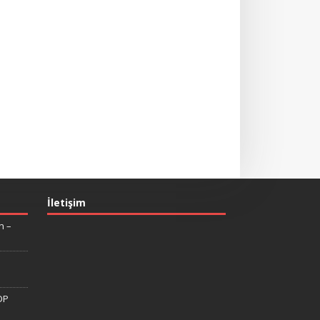
İletişim
n –
DP