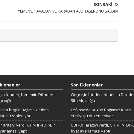
SONRAKI
YEMEN’E HAVADAN VE KARADAN ABD TAŞERONU SALDIRI
klenenler
Son Eklenenler
in İçinden, Nenemin Dilinden –
Geçmişin İçinden, Nenemin Dilinde
çıcıoğlu
Şifa Alçıcıoğlu
a’da bugün Bağımsız Kıbrıs
Lefkoşa’da bugün Bağımsız Kıbrıs
üşü düzenleniyor
Yürüyüşü düzenleniyor
 araziyi verdi, CTP-HP-TDP-DP
UBP-DP araziyi verdi, CTP-HP-TDP-
ayarlaması yaptı
fiyat ayarlaması yaptı