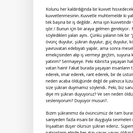
Kolunu her kaldırdığında bir kuvvet hissedeceks
kuvvetlenmesinin..Kuvvetle muhtemeldir ki yaln
tek başına bir iş değildir.. Ama işin kuvvetindi
iştir..! Bunun için bir araya gelmen gerekiyor.
söyledikleri yalan aynı.. Çünkü yalanın tek bir
“
övünç duyulur, şükran duyulur, güç duyulur, k
yavruvatan edebiyatı yapılır, ama sonra mesela 
emekçisinden alıp iş vermeyi geçtim, suyuna ka
yatırım? Sermayeye. Peki Kıbrıs’ta yaşayan ha
vatan haini! Fakat burada yaşayan insanların top
ederek, imar ederek, rant ederek, bir de üstü
neden acaba öldüğünde değil de yalnızca lüz
size şükran duymamız söylendi.. Peki, biz san
diye mi şükran duyuyoruz? Ve sen neden öldü
sesleniyorum? Duyuyor musun?..
Bizim şükranımız da övüncümüz de tam burasıdı
saniyeden fazla insani bir duyguyla sevmeleri 
İnşaattan düşer ölürsün şükran ederiz.. Süperm
patronların elinde her gün yavaş yavaş öldürü