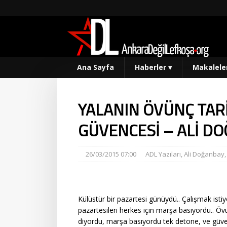
Ana Sayfa
Haberler
▾
Makalele
YALANIN ÖVÜNÇ TAR
GÜVENCESİ – ALİ D
26/03/2015 07:00
ADL Yazıları
,
Ali Doğanbay
Külüstür bir pazartesi günüydü.. Çalışmak istiy
pazartesileri herkes için marşa basıyordu.. Ö
diyordu, marşa basıyordu tek detone, ve güven 