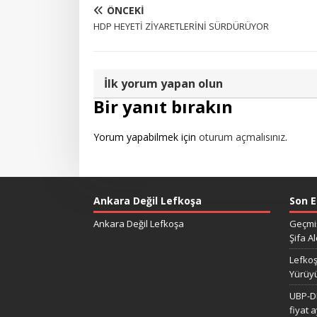
ÖNCEKI
HDP HEYETİ ZİYARETLERİNİ SÜRDÜRÜYOR
İlk yorum yapan olun
Bir yanıt bırakın
Yorum yapabilmek için
oturum açmalısınız
.
Ankara Değil Lefkoşa
Son E
Ankara Değil Lefkoşa
Geçmiş
Şifa Al
Lefkoş
Yürüy
UBP-DP
fiyat 