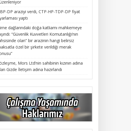
üzenleniyor
BP-DP araziyi verdi, CTP-HP-TDP-DP fiyat
yarlaması yaptı
irne dağlarındaki doğa katliamı mahkemeye
aşındı: “Güvenlik Kuvvetleri Komutanlığı’nın
ahsisinde olan” bir arazinin hangi belirsiz
aksatla özel bir şirkete verildiği merak
onusu”
özleşme, Mors Ltd’nin sahibinin kızının adına
lan Gizde İletişim adına hazırlandı