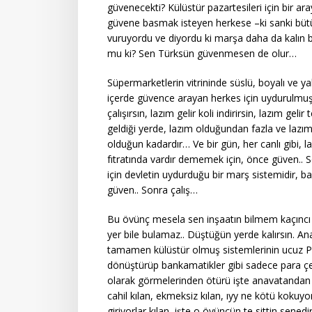
güvenecekti? Külüstür pazartesileri için bir ar
güvene basmak isteyen herkese –ki sanki büt
vuruyordu ve diyordu ki marşa daha da kalı
mu ki? Sen Türksün güvenmesen de olur…
Süpermarketlerin vitrininde süslü, boyalı ve yal
içerde güvence arayan herkes için uydurulmuş bi
çalışırsın, lazım gelir koli indirirsin, lazım geli
geldiği yerde, lazım olduğundan fazla ve lazı
olduğun kadardır… Ve bir gün, her canlı gibi,
fıtratında vardır dememek için, önce güven.. S
için devletin uydurduğu bir marş sistemidir, 
güven.. Sonra çalış…
Bu övünç mesela sen inşaatın bilmem kaçıncı
yer bile bulamaz.. Düştüğün yerde kalırsın. 
tamamen külüstür olmuş sistemlerinin ucuz Paza
dönüştürüp bankamatikler gibi sadece para çe
olarak görmelerinden ötürü işte anavatandan g
cahil kılan, ekmeksiz kılan, ıyy ne kötü kokuyo
giriyorlar kılan, işte o övüncün te sittin sened