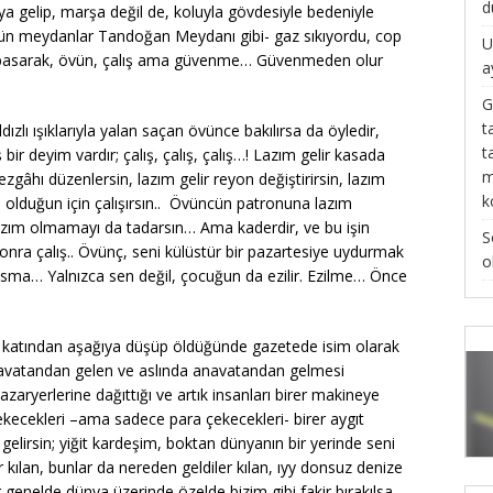
d
aya gelip, marşa değil de, koluyla gövdesiyle bedeniyle
ün meydanlar Tandoğan Meydanı gibi- gaz sıkıyordu, cop
U
n basarak, övün, çalış ama güvenme… Güvenmeden olur
a
G
t
dızlı ışıklarıyla yalan saçan övünce bakılırsa da öyledir,
t
r deyim vardır; çalış, çalış, çalış…! Lazım gelir kasada
m
r tezgâhı düzenlersin, lazım gelir reyon değiştirirsin, lazım
k
m olduğun için çalışırsın.. Övüncün patronuna lazım
 lazım olmamayı da tadarsın… Ama kaderdir, ve bu işin
S
onra çalış.. Övünç, seni külüstür bir pazartesiye uydurmak
o
basma… Yalnızca sen değil, çocuğun da ezilir. Ezilme… Önce
 katından aşağıya düşüp öldüğünde gazetede isim olarak
Anavatandan gelen ve aslında anavatandan gelmesi
ryerlerine dağıttığı ve artık insanları birer makineye
kecekleri –ama sadece para çekecekleri- birer aygıt
elirsin; yiğit kardeşim, boktan dünyanın bir yerinde seni
r kılan, bunlar da nereden geldiler kılan, ıyy donsuz denize
ir genelde dünya üzerinde özelde bizim gibi fakir bırakılsa