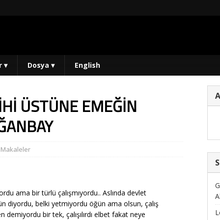
r
▾
Dosya
▾
English
İHİ ÜSTÜNE EMEĞİN
OĞANBAY
,
Makaleler
S
G
ordu ama bir türlü çalışmıyordu.. Aslında devlet
A
vün diyordu, belki yetmiyordu öğün ama olsun, çalış
L
demiyordu bir tek, çalışılırdı elbet fakat neye