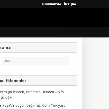
Hakkımızda
İletişim
Arama
on Eklenenler
eçmişin İçinden, Nenemin Dilinden – Şifa
lçıcıoğlu
efkoşa’da bugün Bağımsız Kıbrıs Yürüyüşü