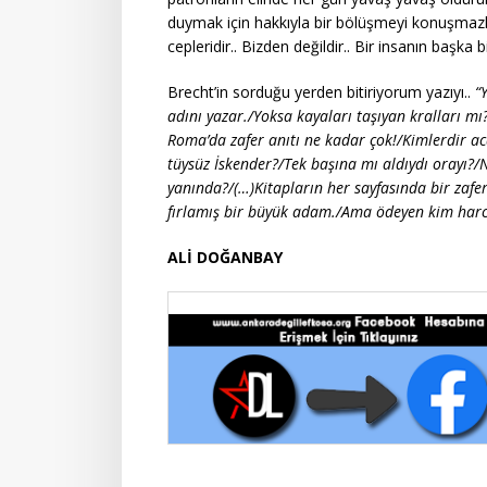
duymak için hakkıyla bir bölüşmeyi konuşmazl
cepleridir.. Bizden değildir.. Bir insanın baş
Brecht’in sorduğu yerden bitiriyorum yazıyı..
“
adını yazar./Yoksa kayaları taşıyan kralları mı
Roma’da zafer anıtı ne kadar çok!/Kimlerdir aca
tüysüz İskender?/Tek başına mı aldıydı orayı?/N
yanında?/(…)Kitapların her sayfasında bir zafer
fırlamış bir büyük adam./Ama ödeyen kim harca
ALİ DOĞANBAY