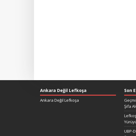
Ankara Değil Lefkoşa
Son E
Ankara Değil Lefkoşa
Geçmiş
Şifa Al
Lefkoş
Yürüy
UBP-DP