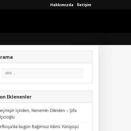
Hakkımızda
İletişim
Arama
on Eklenenler
eçmişin İçinden, Nenemin Dilinden – Şifa
lçıcıoğlu
efkoşa’da bugün Bağımsız Kıbrıs Yürüyüşü