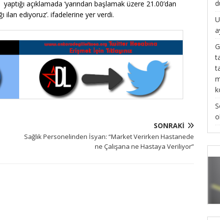
d
y, yaptığı açıklamada ‘yarından başlamak üzere 21.00’dan
lan ediyoruz’. ifadelerine yer verdi.
U
a
G
t
t
m
k
S
o
SONRAKI
Sağlık Personelinden İsyan: “Market Verirken Hastanede
ne Çalışana ne Hastaya Veriliyor”