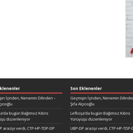
klenenler
Son Eklenenler
in İçinden, Nenemin Dilinden –
Geçmişin İçinden, Nenemin Dilinde
çıcıoğlu
Şifa Alçıcıoğlu
a’da bugün Bağımsız Kıbrıs
Lefkoşa’da bugün Bağımsız Kıbrıs
üşü düzenleniyor
Yürüyüşü düzenleniyor
 araziyi verdi, CTP-HP-TDP-DP
UBP-DP araziyi verdi, CTP-HP-TDP-