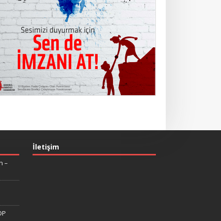
İletişim
n –
DP