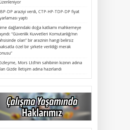
üzenleniyor
BP-DP araziyi verdi, CTP-HP-TDP-DP fiyat
yarlaması yaptı
irne dağlarındaki doğa katliamı mahkemeye
aşındı: “Güvenlik Kuvvetleri Komutanlığı’nın
ahsisinde olan” bir arazinin hangi belirsiz
aksatla özel bir şirkete verildiği merak
onusu”
özleşme, Mors Ltd’nin sahibinin kızının adına
lan Gizde İletişim adına hazırlandı