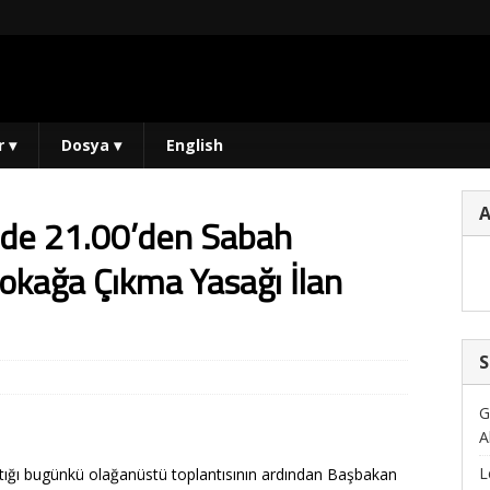
r
▾
Dosya
▾
English
ilde 21.00’den Sabah
okağa Çıkma Yasağı İlan
S
G
A
L
tığı bugünkü olağanüstü toplantısının ardından Başbakan