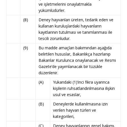
ve işletmelerini onaylatmakla
yükümlüdürler.
(8)
Deney hayvanları üreten, tedarik eden ve
kullanan kuruluşlardaki hayvanların
kayıtlarının tutulması ve tanımlanması ile
tescili zorunludur.
(9)
Bu madde amaçları bakımından aşağıda
belirtilen hususlar, Bakanlıkça hazırlanıp
Bakanlar Kurulunca onaylanacak ve Resmi
Gazete’de yayımlanacak bir tüzükle
düzenlenir.
(A)
Yukarıdaki (1)’inci fıkra uyarınca
kişilerin ruhsatlandırılmasına ilişkin
usul ve esaslar,
(B)
Deneylerde kullanılmasına izin
verilen hayvan türleri ve
kategorileri,
(C)
Deney hayvanlarının genel bakımı,