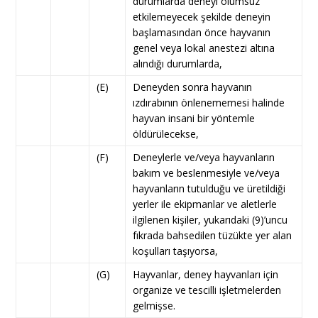
durumlarda deneyi olumsuz
etkilemeyecek şekilde deneyin
başlamasından önce hayvanın
genel veya lokal anestezi altına
alındığı durumlarda,
(E)
Deneyden sonra hayvanın
ızdırabının önlenememesi halinde
hayvan insani bir yöntemle
öldürülecekse,
(F)
Deneylerle ve/veya hayvanların
bakım ve beslenmesiyle ve/veya
hayvanların tutulduğu ve üretildiği
yerler ile ekipmanlar ve aletlerle
ilgilenen kişiler, yukarıdaki (9)’uncu
fıkrada bahsedilen tüzükte yer alan
koşulları taşıyorsa,
(G)
Hayvanlar, deney hayvanları için
organize ve tescilli işletmelerden
gelmişse.