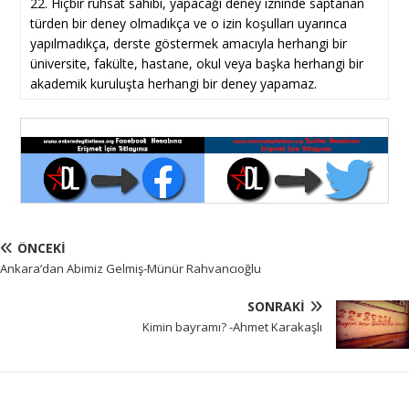
22. Hiçbir ruhsat sahibi, yapacağı deney izninde saptanan
türden bir deney olmadıkça ve o izin koşulları uyarınca
yapılmadıkça, derste göstermek amacıyla herhangi bir
üniversite, fakülte, hastane, okul veya başka herhangi bir
akademik kuruluşta herhangi bir deney yapamaz.
ÖNCEKI
Ankara’dan Abimiz Gelmiş-Münür Rahvancıoğlu
SONRAKI
Kimin bayramı? -Ahmet Karakaşlı