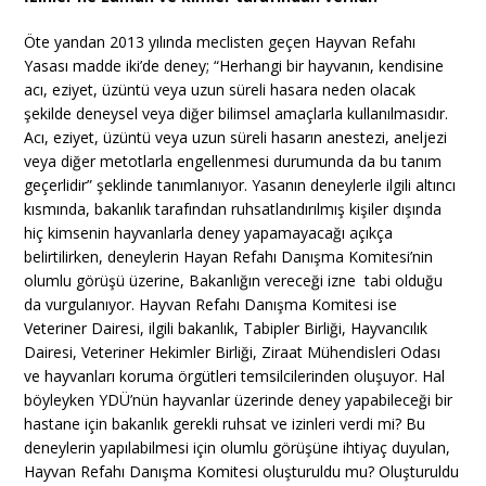
Öte yandan 2013 yılında meclisten geçen Hayvan Refahı
Yasası madde iki’de deney; “Herhangi bir hayvanın, kendisine
acı, eziyet, üzüntü veya uzun süreli hasara neden olacak
şekilde deneysel veya diğer bilimsel amaçlarla kullanılmasıdır.
Acı, eziyet, üzüntü veya uzun süreli hasarın anestezi, aneljezi
veya diğer metotlarla engellenmesi durumunda da bu tanım
geçerlidir” şeklinde tanımlanıyor. Yasanın deneylerle ilgili altıncı
kısmında, bakanlık tarafından ruhsatlandırılmış kişiler dışında
hiç kimsenin hayvanlarla deney yapamayacağı açıkça
belirtilirken, deneylerin Hayan Refahı Danışma Komitesi’nin
olumlu görüşü üzerine, Bakanlığın vereceği izne tabi olduğu
da vurgulanıyor. Hayvan Refahı Danışma Komitesi ise
Veteriner Dairesi, ilgili bakanlık, Tabipler Birliği, Hayvancılık
Dairesi, Veteriner Hekimler Birliği, Ziraat Mühendisleri Odası
ve hayvanları koruma örgütleri temsilcilerinden oluşuyor. Hal
böyleyken YDÜ’nün hayvanlar üzerinde deney yapabileceği bir
hastane için bakanlık gerekli ruhsat ve izinleri verdi mi? Bu
deneylerin yapılabilmesi için olumlu görüşüne ihtiyaç duyulan,
Hayvan Refahı Danışma Komitesi oluşturuldu mu? Oluşturuldu