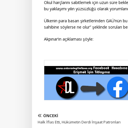
Okul harçlarını sabitlemek için uzun süre bek
bu yaklaşımı yılın yüzsüzlüğü olarak yorumland
Ülkenin para basan şirketlerinden GAÜ’nün bu t
sahibine söylerse ne olur” şeklinde soruları be
Akpınar’ın açıklaması şöyle:
ÖNCEKI
Halk İflas Etti, Hükümetin Derdi İnşaat Patronları