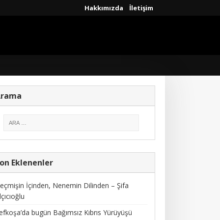
Hakkımızda
İletişim
Arama
on Eklenenler
eçmişin İçinden, Nenemin Dilinden – Şifa
lçıcıoğlu
efkoşa’da bugün Bağımsız Kıbrıs Yürüyüşü