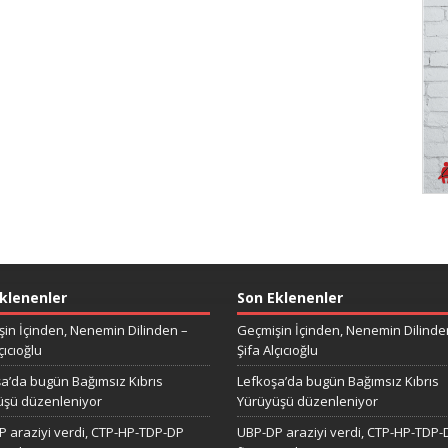
klenenler
Son Eklenenler
in İçinden, Nenemin Dilinden –
Geçmişin İçinden, Nenemin Dilinde
çıcıoğlu
Şifa Alçıcıoğlu
a’da bugün Bağımsız Kıbrıs
Lefkoşa’da bugün Bağımsız Kıbrıs
üşü düzenleniyor
Yürüyüşü düzenleniyor
 araziyi verdi, CTP-HP-TDP-DP
UBP-DP araziyi verdi, CTP-HP-TDP-