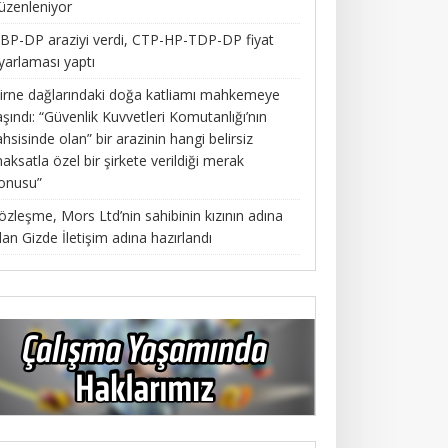
üzenleniyor
BP-DP araziyi verdi, CTP-HP-TDP-DP fiyat
yarlaması yaptı
irne dağlarındaki doğa katliamı mahkemeye
aşındı: “Güvenlik Kuvvetleri Komutanlığı’nın
ahsisinde olan” bir arazinin hangi belirsiz
aksatla özel bir şirkete verildiği merak
onusu”
özleşme, Mors Ltd’nin sahibinin kızının adına
lan Gizde İletişim adına hazırlandı