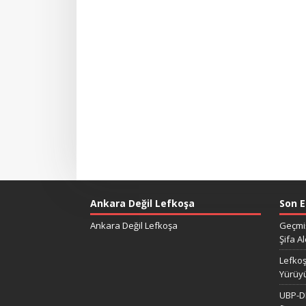
Ankara Değil Lefkoşa
Son E
Ankara Değil Lefkoşa
Geçmiş
Şifa Al
Lefkoş
Yürüy
UBP-DP