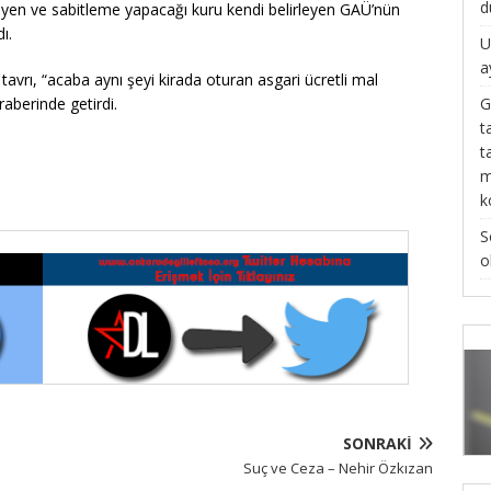
d
leyen ve sabitleme yapacağı kuru kendi belirleyen GAÜ’nün
ı.
U
a
avrı, “acaba aynı şeyi kirada oturan asgari ücretli mal
G
raberinde getirdi.
t
t
m
k
S
o
SONRAKI
Suç ve Ceza – Nehir Özkızan