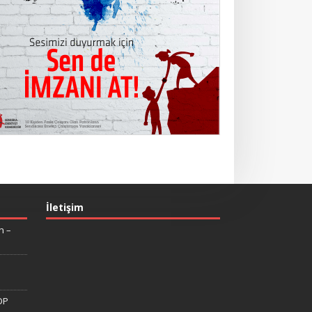
İletişim
n –
DP