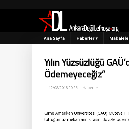
Ana Sayfa
Haberler
▾
Makalele
Yılın Yüzsüzlüğü GAÜ’d
Ödemeyeceğiz”
12/08/2018 20:26
Haberler
Girne Amerikan Üniversitesi (GAÜ) Mütevelli 
tuttuğumuz mekanların kirasını dövizle ödeme