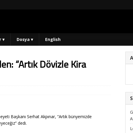
r
▾
Dosya
▾
English
en: “Artık Dövizle Kira
S
G
Heyeti Başkanı Serhat Akpınar, “Artık bünyemizde
A
yeceğiz” dedi.
L