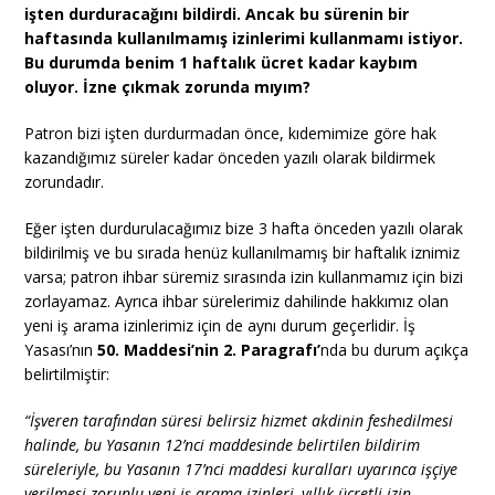
işten durduracağını bildirdi. Ancak bu sürenin bir
haftasında kullanılmamış izinlerimi kullanmamı istiyor.
Bu durumda benim 1 haftalık ücret kadar kaybım
oluyor. İzne çıkmak zorunda mıyım?
Patron bizi işten durdurmadan önce, kıdemimize göre hak
kazandığımız süreler kadar önceden yazılı olarak bildirmek
zorundadır.
Eğer işten durdurulacağımız bize 3 hafta önceden yazılı olarak
bildirilmiş ve bu sırada henüz kullanılmamış bir haftalık iznimiz
varsa; patron ihbar süremiz sırasında izin kullanmamız için bizi
zorlayamaz. Ayrıca ihbar sürelerimiz dahilinde hakkımız olan
yeni iş arama izinlerimiz için de aynı durum geçerlidir. İş
Yasası’nın
50. Maddesi’nin 2. Paragrafı’
nda bu durum açıkça
belirtilmiştir:
“İşveren tarafından süresi belirsiz hizmet akdinin feshedilmesi
halinde, bu Yasanın 12’nci maddesinde belirtilen bildirim
süreleriyle, bu Yasanın 17’nci maddesi kuralları uyarınca işçiye
verilmesi zorunlu yeni iş arama izinleri, yıllık ücretli izin