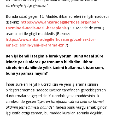
süreleriyle iç içe giremez.”
Burada sözü geçen 12. Madde, ihbar süreleri ile ilgili maddedir.
(Bakınız:
https://www.ankaradegillefkosa.org/ihbar-
tazminati-nedir-nasil-hesaplanir/
) 17. Madde de yeni iş
arama izni ile gilgili maddedir. (Bakınız:
https://www.ankaradegillefkosa.org/ozel-sektor-
emekcilerinin-yeni-is-arama-izni/
)
Ben işi kendi isteğimle bırakıyorum. Bunu yasal süre
içinde yazılı olarak patronuma bildirdim. İhbar
sürelerim dahilinde yıllık iznimi kullanmak istersem,
bunu yapamaz mıyım?
İhbar süreleri ile yıllık ücretli izin ve yeni iş arama izninin
birleştirilememesi sadece işveren tarafından gerçekleştirilen
durdurmalarda geçerlidir. Yukarıdaki yasa maddesinin ilk
cümlesinde geçen
“işveren tarafından süresi belirsiz hizmet
akdinin feshedilmesi halinde”
ifadesi bunu vurgulamak içindir.
İşçi istifa ettiği zaman, bu madde kuralları zorunlu değildir.