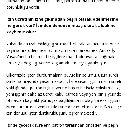
çıkmadan önce alma hakkımız, patronun da bu ücreti ödeme
zorunluluğu vardır…
İzin ücretinin izne çıkmadan peşin olarak ödenmesine
ne gerek var? İzinden dönünce maaş olarak alsak ne
kaybımız olur?
Yukarıda da izah edildiği gibi, maddi olarak izin ücretinin önce
veya sonra ödenmesi bizim açımızdan farketmez. Ancak İş
Yasası’nın bu hükmü, biz işçilere maddi bir avantaj sağmak
amacıyla değil; güvence sağlamak amacıyla yazılmıştır.
Ülkemizde işten durdurmaların büyük bir bölümü, uzun süreli
izinler sonrasında yaşanmaktadır. İzne çıkan işçinin uzun süreli
yokluğunda, patron işçinin yerine başka bir işçiyi çalıştırmakta;
yeni işçinin daha az ücreti kabul etmesi veya yeni bir iş yerinde
olmaktan kaynaklı yumuşak başlılığından dolayı da eski işçisini
işten durdurarak yeni işçi ile işine devam etmektedir. Birçok işçi
izin dönüşü işten durdurulduğunu öğrenmektedir.
İzinde geçecek sürelerin patron tarafından önceden ve peşin