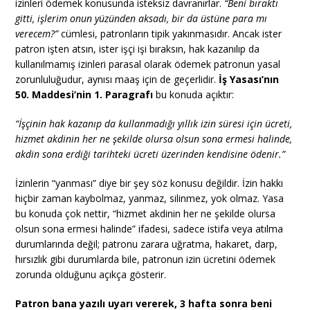
izinleri ödemek konusunda isteksiz davranırlar.
“Beni bıraktı
gitti, işlerim onun yüzünden aksadı, bir da üstüne para mı
verecem?”
cümlesi, patronların tipik yakınmasıdır. Ancak ister
patron işten atsın, ister işçi işi bıraksın, hak kazanılıp da
kullanılmamış izinleri parasal olarak ödemek patronun yasal
zorunluluğudur, aynısı maaş için de geçerlidir.
İş Yasası’nın
50. Maddesi’nin 1. Paragrafı
bu konuda açıktır:
“İşçinin hak kazanıp da kullanmadığı yıllık izin süresi için ücreti,
hizmet akdinin her ne şekilde olursa olsun sona ermesi halinde,
akdin sona erdiği tarihteki ücreti üzerinden kendisine ödenir.”
İzinlerin “yanması” diye bir şey söz konusu değildir. İzin hakkı
hiçbir zaman kaybolmaz, yanmaz, silinmez, yok olmaz. Yasa
bu konuda çok nettir, “hizmet akdinin her ne şekilde olursa
olsun sona ermesi halinde” ifadesi, sadece istifa veya atılma
durumlarında değil; patronu zarara uğratma, hakaret, darp,
hırsızlık gibi durumlarda bile, patronun izin ücretini ödemek
zorunda olduğunu açıkça gösterir.
Patron bana yazılı uyarı vererek, 3 hafta sonra beni