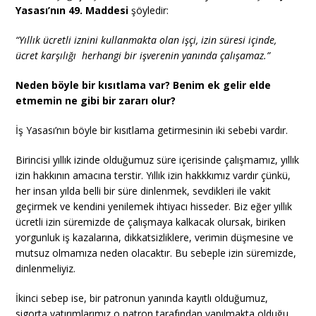
Yasası’nın 49. Maddesi
şöyledir:
“Yıllık ücretli iznini kullanmakta olan işçi, izin süresi içinde,
ücret karşılığı herhangi bir işverenin yanında çalışamaz.”
Neden böyle bir kısıtlama var? Benim ek gelir elde
etmemin ne gibi bir zararı olur?
İş Yasası’nın böyle bir kısıtlama getirmesinin iki sebebi vardır.
Birincisi yıllık izinde olduğumuz süre içerisinde çalışmamız, yıllık
izin hakkının amacına terstir. Yıllık izin hakkkımız vardır çünkü,
her insan yılda belli bir süre dinlenmek, sevdikleri ile vakit
geçirmek ve kendini yenilemek ihtiyacı hisseder. Biz eğer yıllık
ücretli izin süremizde de çalışmaya kalkacak olursak, biriken
yorgunluk iş kazalarına, dikkatsizliklere, verimin düşmesine ve
mutsuz olmamıza neden olacaktır. Bu sebeple izin süremizde,
dinlenmeliyiz.
İkinci sebep ise, bir patronun yanında kayıtlı olduğumuz,
sigorta yatırımlarımız o patron tarafından yapılmakta olduğu