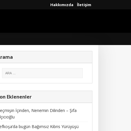
Hakkımızda
İletişim
Arama
on Eklenenler
eçmişin İçinden, Nenemin Dilinden – Şifa
lçıcıoğlu
efkoşa’da bugün Bağımsız Kıbrıs Yürüyüşü