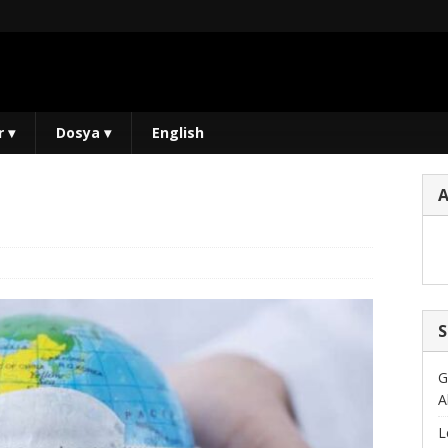
r
▾
Dosya
▾
English
S
G
A
L