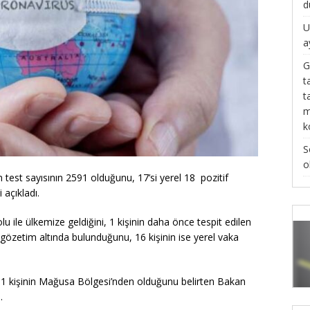
d
U
a
G
t
t
m
k
S
o
an test sayısının 2591 olduğunu, 17’si yerel 18 pozitif
 açıkladı.
olu ile ülkemize geldiğini, 1 kişinin daha önce tespit edilen
gözetim altında bulunduğunu, 16 kişinin ise yerel vaka
e, 1 kişinin Mağusa Bölgesi’nden olduğunu belirten Bakan
.