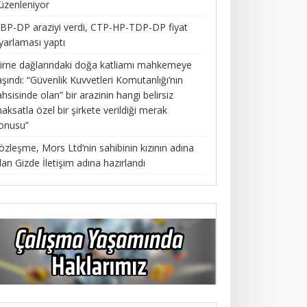
üzenleniyor
BP-DP araziyi verdi, CTP-HP-TDP-DP fiyat
yarlaması yaptı
irne dağlarındaki doğa katliamı mahkemeye
aşındı: “Güvenlik Kuvvetleri Komutanlığı’nın
ahsisinde olan” bir arazinin hangi belirsiz
aksatla özel bir şirkete verildiği merak
onusu”
özleşme, Mors Ltd’nin sahibinin kızının adına
lan Gizde İletişim adına hazırlandı