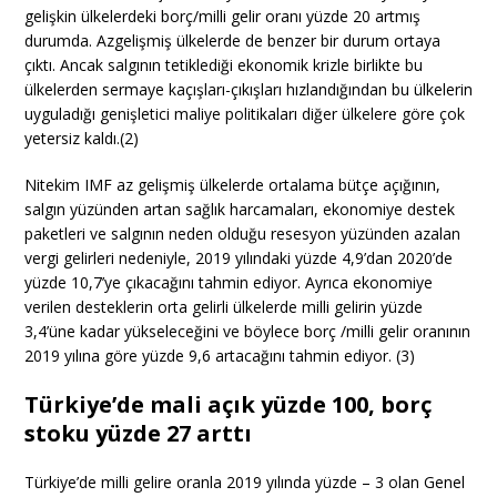
gelişkin ülkelerdeki borç/milli gelir oranı yüzde 20 artmış
durumda. Azgelişmiş ülkelerde de benzer bir durum ortaya
çıktı. Ancak salgının tetiklediği ekonomik krizle birlikte bu
ülkelerden sermaye kaçışları-çıkışları hızlandığından bu ülkelerin
uyguladığı genişletici maliye politikaları diğer ülkelere göre çok
yetersiz kaldı.(2)
Nitekim IMF az gelişmiş ülkelerde ortalama bütçe açığının,
salgın yüzünden artan sağlık harcamaları, ekonomiye destek
paketleri ve salgının neden olduğu resesyon yüzünden azalan
vergi gelirleri nedeniyle, 2019 yılındaki yüzde 4,9’dan 2020’de
yüzde 10,7’ye çıkacağını tahmin ediyor. Ayrıca ekonomiye
verilen desteklerin orta gelirli ülkelerde milli gelirin yüzde
3,4’üne kadar yükseleceğini ve böylece borç /milli gelir oranının
2019 yılına göre yüzde 9,6 artacağını tahmin ediyor. (3)
Türkiye’de mali açık yüzde 100, borç
stoku yüzde 27 arttı
Türkiye’de milli gelire oranla 2019 yılında yüzde – 3 olan Genel