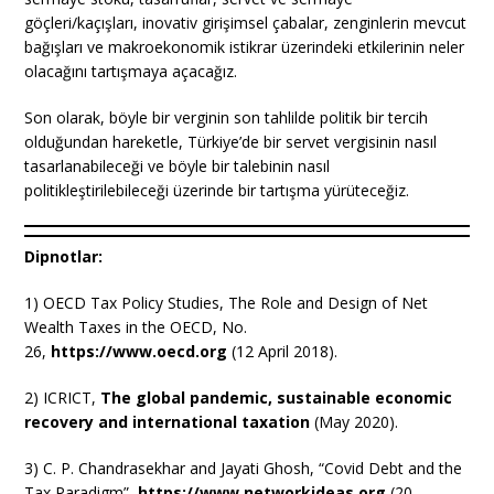
göçleri/kaçışları, inovativ girişimsel çabalar, zenginlerin mevcut
bağışları ve makroekonomik istikrar üzerindeki etkilerinin neler
olacağını tartışmaya açacağız.
Son olarak, böyle bir verginin son tahlilde politik bir tercih
olduğundan hareketle, Türkiye’de bir servet vergisinin nasıl
tasarlanabileceği ve böyle bir talebinin nasıl
politikleştirilebileceği üzerinde bir tartışma yürüteceğiz.
Dipnotlar:
1) OECD Tax Policy Studies, The Role and Design of Net
Wealth Taxes in the OECD, No.
26,
https://www.oecd.org
(12 April 2018).
2) ICRICT,
The global pandemic, sustainable economic
recovery and international taxation
(May 2020).
3) C. P. Chandrasekhar and Jayati Ghosh, “Covid Debt and the
Tax Paradigm”,
https://www.networkideas.org
(20