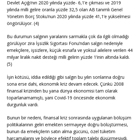
Devlet Açığı’nın 2020 yılında yüzde- 6,1’e çıkması ve 2019
yılında milli gelire oranla yüzde 32,5 olan AB tanımlı Genel
Yönetim Borç Stoku’nun 2020 yılında yüzde 41,1’e yükselmesi
öngörülüyor. (4)
Bu durumun salgının yaralarını sarmakla çok da ilgili olmadığı
görülüyor zira İşsizlik Sigortası Fonu’ndan salgın nedeniyle
emekçilere, işsizlere, küçük esnafa ve yoksul ailelere verilen 44
milyar liralık nakit desteği milli gelirin yüzde 1’inin altında kaldı.
(5)
İşin kötüsü, iddia edildiği gibi salgın bu yılın sonlarına doğru
sona erse dahi, ekonomik kriz devam edecek. Çünkü 2008
finansal krizinden bu yana dünya ekonomisi tam olarak
toparlanamamıştı, yani Covid-19 öncesinde ekonomik
durgunluk vardı.
Bunun bir nedeni, finansal kriz sonrasında uygulanan bölüşüm
politikalarının geliri emekten sermayeye doğru bölüştürmesi,
bunun da emekçilerin satın alma gücünü, özel tüketim
harcamalarını ve böylece efektif toplam talebi düşürmesiydi.