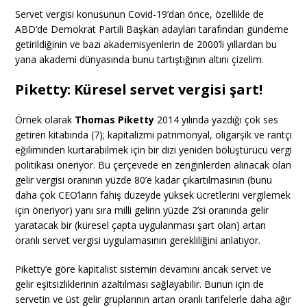
Servet vergisi konusunun Covid-19’dan önce, özellikle de
ABD’de Demokrat Partili Başkan adayları tarafından gündeme
getirildiğinin ve bazı akademisyenlerin de 2000’li yıllardan bu
yana akademi dünyasında bunu tartıştığının altını çizelim.
Piketty: Küresel servet vergisi şart!
Örnek olarak
Thomas Piketty
2014 yılında yazdığı çok ses
getiren kitabında (7); kapitalizmi patrimonyal, oligarşik ve rantçı
eğiliminden kurtarabilmek için bir dizi yeniden bölüştürücü vergi
politikası öneriyor. Bu çerçevede en zenginlerden alınacak olan
gelir vergisi oranının yüzde 80’e kadar çıkartılmasının (bunu
daha çok CEO’ların fahiş düzeyde yüksek ücretlerini vergilemek
için öneriyor) yanı sıra milli gelirin yüzde 2’si oranında gelir
yaratacak bir (küresel çapta uygulanması şart olan) artan
oranlı servet vergisi uygulamasının gerekliliğini anlatıyor.
Piketty’e göre kapitalist sistemin devamını ancak servet ve
gelir eşitsizliklerinin azaltılması sağlayabilir. Bunun için de
servetin ve üst gelir gruplarının artan oranlı tarifelerle daha ağır