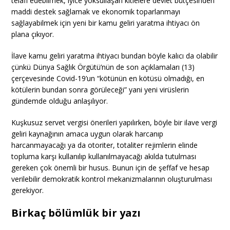
telafi edebilmek, iyice yoksullaşan kitlelere devlet bütçesinden
maddi destek sağlamak ve ekonomik toparlanmayı
sağlayabilmek için yeni bir kamu geliri yaratma ihtiyacı ön
plana çıkıyor.
İlave kamu geliri yaratma ihtiyacı bundan böyle kalıcı da olabilir
çünkü Dünya Sağlık Örgütü’nün de son açıklamaları (13)
çerçevesinde Covid-19’un “kötünün en kötüsü olmadığı, en
kötülerin bundan sonra görüleceği” yani yeni virüslerin
gündemde olduğu anlaşılıyor.
Kuşkusuz servet vergisi önerileri yapılırken, böyle bir ilave vergi
geliri kaynağının amaca uygun olarak harcanıp
harcanmayacağı ya da otoriter, totaliter rejimlerin elinde
topluma karşı kullanılıp kullanılmayacağı akılda tutulması
gereken çok önemli bir husus. Bunun için de şeffaf ve hesap
verilebilir demokratik kontrol mekanizmalarının oluşturulması
gerekiyor.
Birkaç bölümlük bir yazı