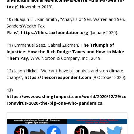
on-multimillionaires-income-is-better-than-a-wealth-
tax
(9 November 2019).
10) Huaqun Li , Karl Smith , “Analysis of Sen. Warren and Sen.
Sanders’Wealth Tax
Plans”,
https://files.taxfoundation.org
(January 2020).
11) Emmanuel Saez, Gabriel Zucman,
The Triumph of
Injustice: How the Rich Dodge Taxes and How to Make
Them Pay
, W.W. Norton & Company, Inc., 2019.
12) Jason Hickel, “We can’t have billionaires and stop climate
change”,
https://thecorrespondent.com
(9 October 2020).
13)
https://www.washingtonpost.com/world/2020/12/29/co
ronavirus-2020-the-big-one-who-pandemics.