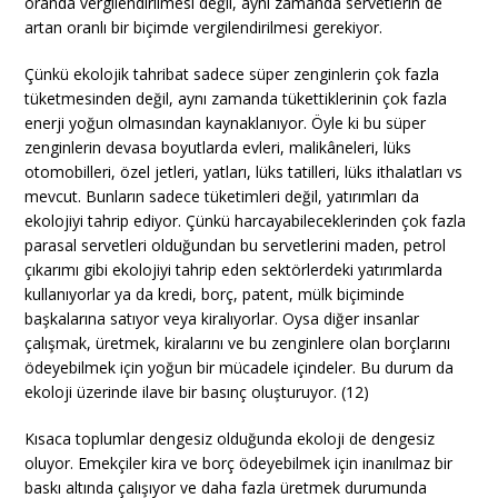
oranda vergilendirilmesi değil, aynı zamanda servetlerin de
artan oranlı bir biçimde vergilendirilmesi gerekiyor.
Çünkü ekolojik tahribat sadece süper zenginlerin çok fazla
tüketmesinden değil, aynı zamanda tükettiklerinin çok fazla
enerji yoğun olmasından kaynaklanıyor. Öyle ki bu süper
zenginlerin devasa boyutlarda evleri, malikâneleri, lüks
otomobilleri, özel jetleri, yatları, lüks tatilleri, lüks ithalatları vs
mevcut. Bunların sadece tüketimleri değil, yatırımları da
ekolojiyi tahrip ediyor. Çünkü harcayabileceklerinden çok fazla
parasal servetleri olduğundan bu servetlerini maden, petrol
çıkarımı gibi ekolojiyi tahrip eden sektörlerdeki yatırımlarda
kullanıyorlar ya da kredi, borç, patent, mülk biçiminde
başkalarına satıyor veya kiralıyorlar. Oysa diğer insanlar
çalışmak, üretmek, kiralarını ve bu zenginlere olan borçlarını
ödeyebilmek için yoğun bir mücadele içindeler. Bu durum da
ekoloji üzerinde ilave bir basınç oluşturuyor. (12)
Kısaca toplumlar dengesiz olduğunda ekoloji de dengesiz
oluyor. Emekçiler kira ve borç ödeyebilmek için inanılmaz bir
baskı altında çalışıyor ve daha fazla üretmek durumunda