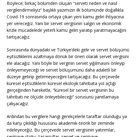
Böylece; birkaç bölümden oluşan “serveti neden ve nasıl
vergilendirmeliyiz” başlıklı yazımızın ilk bölümünde doğallıkla
Covid-19 sonrasında ortaya çıkan yeni kamu geliri ihtiyacına
yer vereceğiz. Yani bir servet vergisinin salgın ve ekonomik
krizle mücadelede yeterli kamu geliri yaratıp yaratmayacağını
tartışacağız.
Sonrasında dünyadaki ve Türkiye’deki gelir ve servet bölüşümü
eşitsizliklerini azaltmaya dönük bir öneri olarak servet vergisini
ele alacağız. Yani böyle bir verginin servet yığılmasını önleyip
önleyemeyeceği ve servet bölüşümünü daha adaletli bir
düzeye getirip getirmeyeceğini tartışacağız. Bu çerçevede
küresel eşitsizliklerin küresel ekolojik tahribata yol açtığı
gerçeğinden hareketle, “küresel bir servet vergisinin bu
tahribatı ne ölçüde önleyebileceği” sorusunu yanıtlamaya
çalışacağız.
Ardından bu vergilere hangi gerekçelerle taraftar olunduğu ya
da karşı çıkıldığı hususunu akademik-teorik bir zeminde
irdeleyeceğiz. Bu çerçevede servet vergisinin yatırımlar,
sermaye stoku, tasarruflar, servet ve sermaye