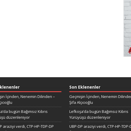
klenenler
Son Eklenenler
in İçinden, Nenemin Dilinden –
Geçmişin İçinden, Nenemin Dilinde
çıcıoğlu
Şifa Alçıcıoğlu
a’da bugün Bağımsız Kıbrıs
Lefkoşa’da bugün Bağımsız Kıbrıs
üşü düzenleniyor
Yürüyüşü düzenleniyor
 araziyi verdi, CTP-HP-TDP-DP
UBP-DP araziyi verdi, CTP-HP-TDP-