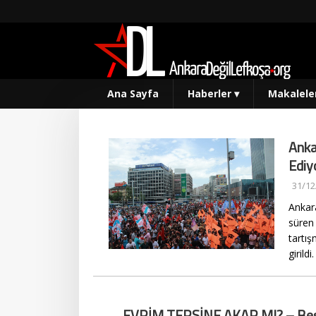
Ana Sayfa
Haberler
▾
Makalele
Anka
Ediy
31/12
Ankar
süren
tartış
girildi
EVRİM TERSİNE AKAR MI? – Bes