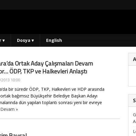
r
▾
Dosya
▾
English
ra’da Ortak Aday Çalışmaları Devam
or… ÖDP, TKP ve Halkevleri Anlaştı
/2013 10:00
a’da bir süredir ÖDP, TKP, Halkevleri ve HDP arasında
 ortak bağımsız Büyükşehir Belediye Başkan Adayı
S
malarında dün yapılan toplantı sonrası yeni bir evreye
.
Devam »
G
A
L
im Baysal