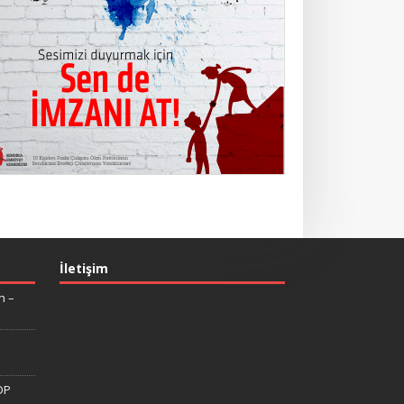
İletişim
n –
DP