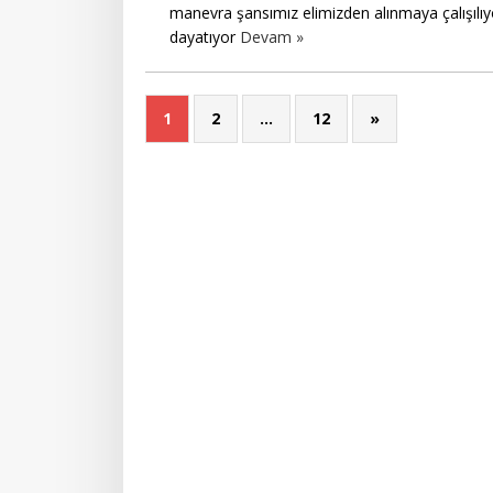
manevra şansımız elimizden alınmaya çalışılıy
dayatıyor
Devam »
1
2
…
12
»