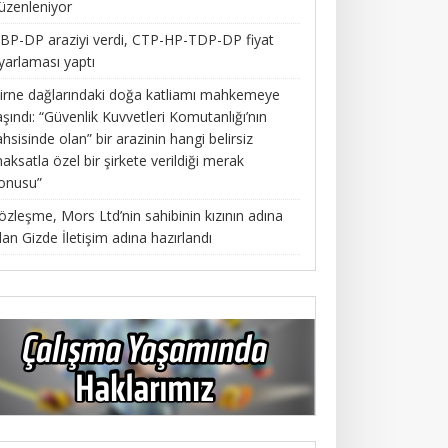
üzenleniyor
BP-DP araziyi verdi, CTP-HP-TDP-DP fiyat
yarlaması yaptı
irne dağlarındaki doğa katliamı mahkemeye
aşındı: “Güvenlik Kuvvetleri Komutanlığı’nın
ahsisinde olan” bir arazinin hangi belirsiz
aksatla özel bir şirkete verildiği merak
onusu”
özleşme, Mors Ltd’nin sahibinin kızının adına
lan Gizde İletişim adına hazırlandı