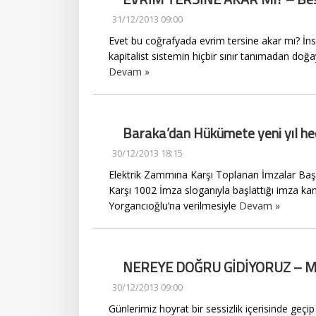
31/12/2013 09:00
Evet bu coğrafyada evrim tersine akar mı? İnsa
kapitalist sistemin hiçbir sınır tanımadan doğ
Devam »
Baraka’dan Hükümete yeni yıl he
30/12/2013 18:15
Elektrik Zammına Karşı Toplanan İmzalar Baş
Karşı 1002 İmza sloganıyla başlattığı imza 
Yorgancıoğlu’na verilmesiyle
Devam »
NEREYE DOĞRU GİDİYORUZ – M
30/12/2013 09:00
Günlerimiz hoyrat bir sessizlik içerisinde ge