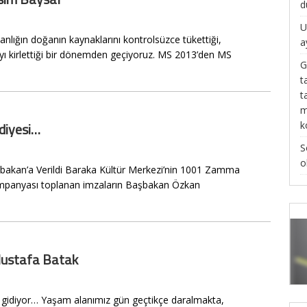
d
U
nlığın doğanın kaynaklarını kontrolsüzce tükettiği,
a
ayı kirlettiği bir dönemden geçiyoruz. MS 2013’den MS
G
t
t
m
k
diyesi…
S
o
bakan’a Verildi Baraka Kültür Merkezi’nin 1001 Zamma
kampanyası toplanan imzaların Başbakan Özkan
ustafa Batak
çip gidiyor… Yaşam alanımız gün geçtikçe daralmakta,