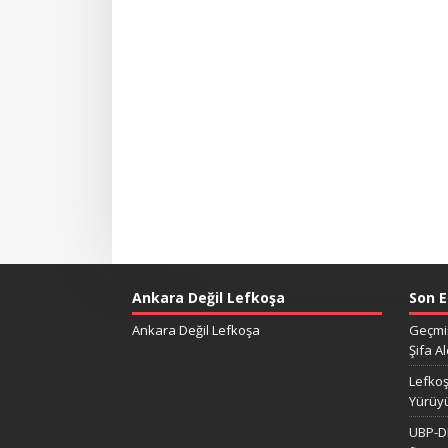
Ankara Değil Lefkoşa
Son E
Ankara Değil Lefkoşa
Geçmiş
Şifa Al
Lefkoş
Yürüy
UBP-DP