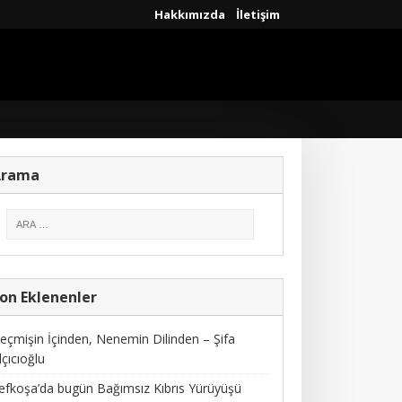
Hakkımızda
İletişim
Arama
on Eklenenler
eçmişin İçinden, Nenemin Dilinden – Şifa
lçıcıoğlu
efkoşa’da bugün Bağımsız Kıbrıs Yürüyüşü