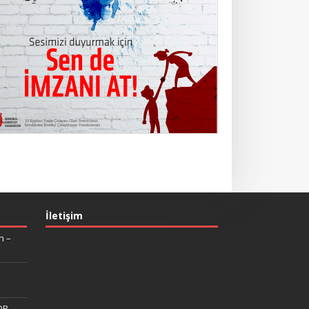
İletişim
n –
DP