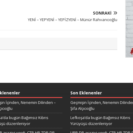
SONRAKI
YENİ – YEPYENİ – YEPİZYENİ – Münür Rahvancıoğlu
klenenler
Son Eklenenler
in İçinden, Nenemin Dilinden –
Geçmişin İçinden, Nenemin Dilinde
çıcıoğlu
Şifa Alçıcıoğlu
a’da bugün Bağımsız Kıbrıs
Lefkoşa’da bugün Bağımsız Kıbrıs
üşü düzenleniyor
Yürüyüşü düzenleniyor
 araziyi verdi, CTP-HP-TDP-DP
UBP-DP araziyi verdi, CTP-HP-TDP-