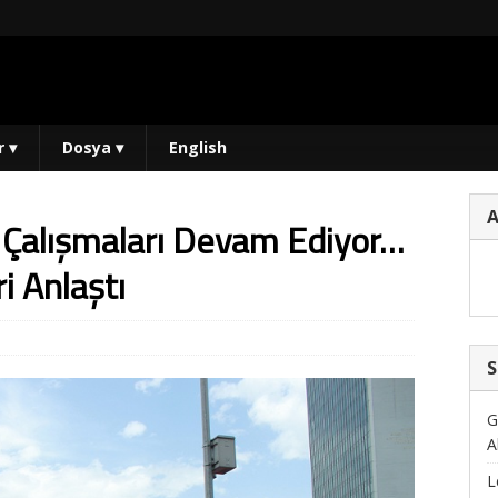
r
▾
Dosya
▾
English
 Çalışmaları Devam Ediyor…
i Anlaştı
S
G
A
L