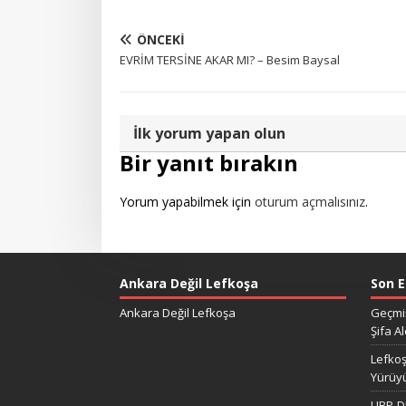
ÖNCEKI
EVRİM TERSİNE AKAR MI? – Besim Baysal
İlk yorum yapan olun
Bir yanıt bırakın
Yorum yapabilmek için
oturum açmalısınız
.
Ankara Değil Lefkoşa
Son E
Ankara Değil Lefkoşa
Geçmiş
Şifa Al
Lefkoş
Yürüy
UBP-DP