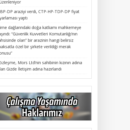
üzenleniyor
BP-DP araziyi verdi, CTP-HP-TDP-DP fiyat
yarlaması yaptı
irne dağlarındaki doğa katliamı mahkemeye
aşındı: “Güvenlik Kuvvetleri Komutanlığı’nın
ahsisinde olan” bir arazinin hangi belirsiz
aksatla özel bir şirkete verildiği merak
onusu”
özleşme, Mors Ltd’nin sahibinin kızının adına
lan Gizde İletişim adına hazırlandı