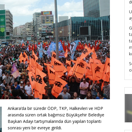
d
U
a
G
t
t
m
k
S
o
Ankara’da bir süredir ÖDP, TKP, Halkevleri ve HDP
arasında süren ortak bağımsız Büyükşehir Belediye
Başkan Adayı tartışmalarında dün yapılan toplantı
sonrası yeni bir evreye girildi.