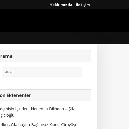
Hakkımızda
İletişim
Arama
on Eklenenler
eçmişin İçinden, Nenemin Dilinden – Şifa
lçıcıoğlu
efkoşa’da bugün Bağımsız Kıbrıs Yürüyüşü