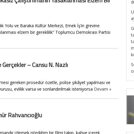
kasız Çalıştırılmanın Yasaklanması Elzem Bir
d
U
a
k Yolu ve Baraka Kültür Merkezi, Emek İş’in grevine
G
saklanması elzem bir gereklilik” Toplumcu Demokrasi Partisi
t
t
m
k
e Gerçekler – Cansu N. Nazlı
S
o
mesi gereken prosedür özetle, polise şikâyet yapılması ve
rusu, evlilik varsa ve sonlandırılmak isteniyorsa
Devam »
ünür Rahvancıoğlu
dır izlemek istediğim bir filmi takıp, kahve içerek