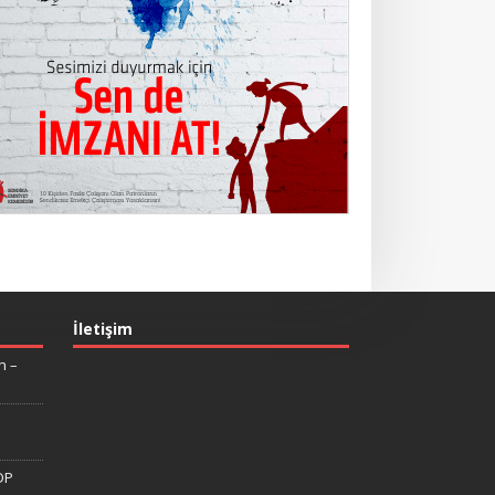
İletişim
n –
DP