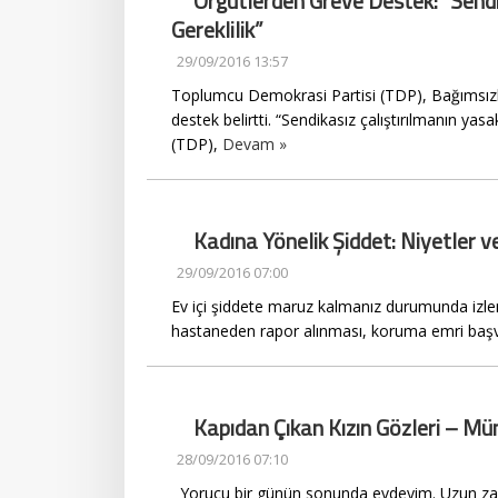
Örgütlerden Greve Destek: “Sendi
Gereklilik”
29/09/2016 13:57
Toplumcu Demokrasi Partisi (TDP), Bağımsızlı
destek belirtti. “Sendikasız çalıştırılmanın ya
(TDP),
Devam »
Kadına Yönelik Şiddet: Niyetler v
29/09/2016 07:00
Ev içi şiddete maruz kalmanız durumunda izle
hastaneden rapor alınması, koruma emri başvu
Kapıdan Çıkan Kızın Gözleri – M
28/09/2016 07:10
Yorucu bir günün sonunda evdeyim. Uzun zaman