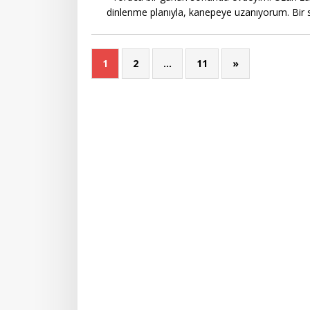
dinlenme planıyla, kanepeye uzanıyorum. Bir 
1
2
…
11
»