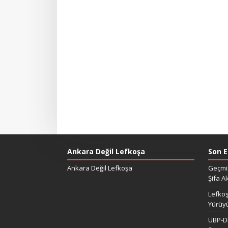
Ankara Değil Lefkoşa
Son E
Ankara Değil Lefkoşa
Geçmiş
Şifa Al
Lefkoş
Yürüy
UBP-DP