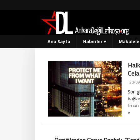
Ana Sayfa
Haberler
▾
Makalele
Halk
Cela
30/09
Son g
bağlam
liman 
»