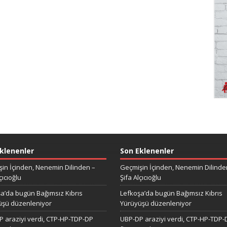
klenenler
Son Eklenenler
in İçinden, Nenemin Dilinden –
Geçmişin İçinden, Nenemin Dilinde
çıcıoğlu
Şifa Alçıcıoğlu
a’da bugün Bağımsız Kıbrıs
Lefkoşa’da bugün Bağımsız Kıbrıs
üşü düzenleniyor
Yürüyüşü düzenleniyor
 araziyi verdi, CTP-HP-TDP-DP
UBP-DP araziyi verdi, CTP-HP-TDP-