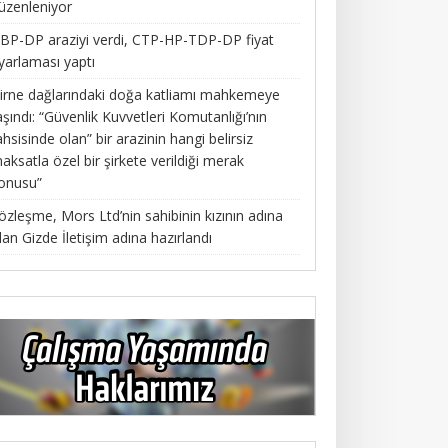
üzenleniyor
BP-DP araziyi verdi, CTP-HP-TDP-DP fiyat
yarlaması yaptı
irne dağlarındaki doğa katliamı mahkemeye
aşındı: “Güvenlik Kuvvetleri Komutanlığı’nın
ahsisinde olan” bir arazinin hangi belirsiz
aksatla özel bir şirkete verildiği merak
onusu”
özleşme, Mors Ltd’nin sahibinin kızının adına
lan Gizde İletişim adına hazırlandı