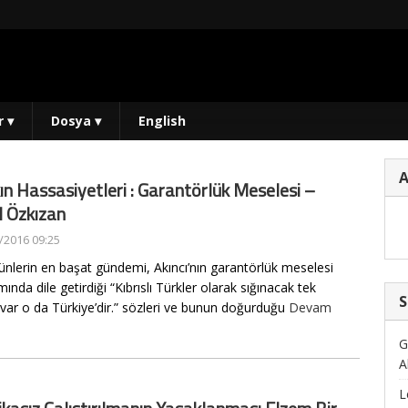
r
▾
Dosya
▾
English
ın Hassasiyetleri : Garantörlük Meselesi –
l Özkızan
/2016 09:25
ünlerin en başat gündemi, Akıncı’nın garantörlük meselesi
ında dile getirdiği “Kıbrıslı Türkler olarak sığınacak tek
S
var o da Türkiye’dir.” sözleri ve bunun doğurduğu
Devam
G
A
L