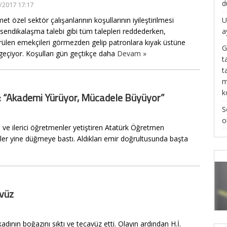
d
/2017 17:17
U
t özel sektör çalışanlarının koşullarının iyileştirilmesi
a
sendikalaşma talebi gibi tüm talepleri reddederken,
ülen emekçileri görmezden gelip patronlara kıyak üstüne
G
geçiyor. Koşulları gün geçtikçe daha
Devam »
t
t
m
k
: “Akademi Yürüyor, Mücadele Büyüyor”
S
o
 ve ilerici öğretmenler yetiştiren Atatürk Öğretmen
er yine düğmeye bastı. Aldıkları emir doğrultusunda başta
avüz
adının boğazını sıktı ve tecavüz etti. Olayın ardından H.İ.