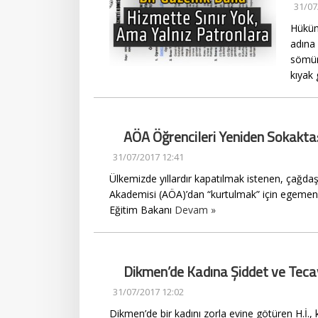
31/07
Hüküme
adına 
sömür
kıyak 
AÖA Öğrencileri Yeniden Sokakta
31/07/2017 12:41
Ülkemizde yıllardır kapatılmak istenen, çağdaş
Akademisi (AÖA)’dan “kurtulmak” için egemenl
Eğitim Bakanı
Devam »
Dikmen’de Kadına Şiddet ve Tec
31/07/2017 12:02
Dikmen’de bir kadını zorla evine götüren H.İ., k