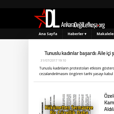
Ana Sayfa
Haberler
▾
Makalele
Tunuslu kadınlar başardı: Aile içi 
31/07/2017 19:10
Tunuslu kadınların protestoları etkisini göste
cezalandırılmasını öngören tarihi yasayı kabul e
Özeld
Kamu
Aldıl