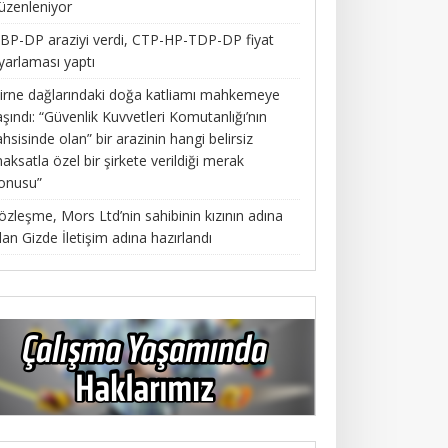
üzenleniyor
BP-DP araziyi verdi, CTP-HP-TDP-DP fiyat
yarlaması yaptı
irne dağlarındaki doğa katliamı mahkemeye
aşındı: “Güvenlik Kuvvetleri Komutanlığı’nın
ahsisinde olan” bir arazinin hangi belirsiz
aksatla özel bir şirkete verildiği merak
onusu”
özleşme, Mors Ltd’nin sahibinin kızının adına
lan Gizde İletişim adına hazırlandı