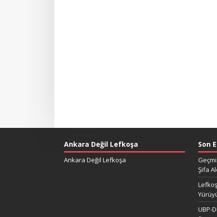
Ankara Değil Lefkoşa
Son E
Ankara Değil Lefkoşa
Geçmiş
Şifa Al
Lefkoş
Yürüy
UBP-DP