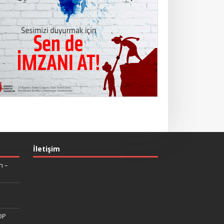
İletişim
n –
DP