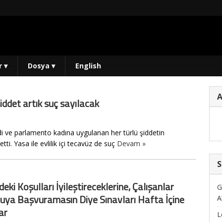
r
▾
Dosya
▾
English
şiddet artık suç sayılacak
rdi ve parlamento kadına uygulanan her türlü şiddetin
tti. Yasa ile evlilik içi tecavüz de suç
Devam »
S
eki Koşulları İyileştireceklerine, Çalışanlar
G
ya Başvuramasın Diye Sınavları Hafta İçine
A
ar
L