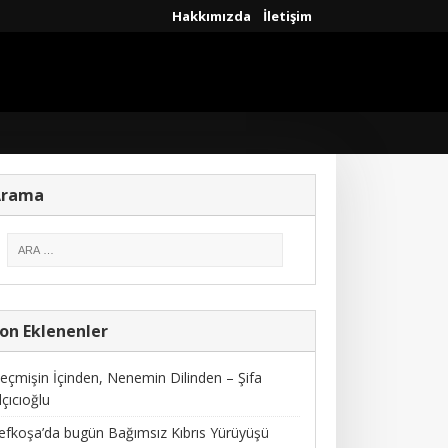
Hakkımızda
İletişim
Arama
on Eklenenler
eçmişin İçinden, Nenemin Dilinden – Şifa
lçıcıoğlu
efkoşa’da bugün Bağımsız Kıbrıs Yürüyüşü