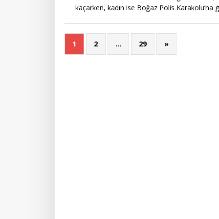
kaçarken, kadın ise Boğaz Polis Karakolu’na g
1
2
…
29
»