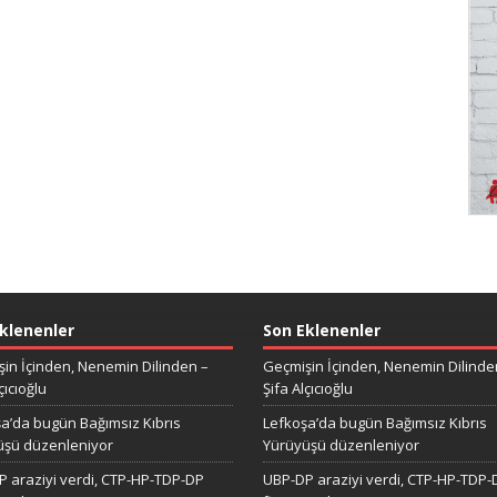
klenenler
Son Eklenenler
in İçinden, Nenemin Dilinden –
Geçmişin İçinden, Nenemin Dilinde
çıcıoğlu
Şifa Alçıcıoğlu
a’da bugün Bağımsız Kıbrıs
Lefkoşa’da bugün Bağımsız Kıbrıs
üşü düzenleniyor
Yürüyüşü düzenleniyor
 araziyi verdi, CTP-HP-TDP-DP
UBP-DP araziyi verdi, CTP-HP-TDP-