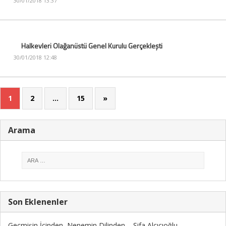
30/01/2018 13:37
Halkevleri Olağanüstü Genel Kurulu Gerçekleşti
30/01/2018 12:48
1
2
…
15
»
Arama
Son Eklenenler
Geçmişin İçinden, Nenemin Dilinden – Şifa Alçıcıoğlu