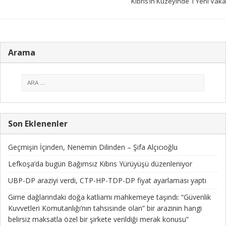
Kıbrıs’ın Kuzeyinde 1 Yeni Vaka
Arama
Son Eklenenler
Geçmişin İçinden, Nenemin Dilinden – Şifa Alçıcıoğlu
Lefkoşa’da bugün Bağımsız Kıbrıs Yürüyüşü düzenleniyor
UBP-DP araziyi verdi, CTP-HP-TDP-DP fiyat ayarlaması yaptı
Girne dağlarındaki doğa katliamı mahkemeye taşındı: “Güvenlik
Kuvvetleri Komutanlığı’nın tahsisinde olan” bir arazinin hangi
belirsiz maksatla özel bir şirkete verildiği merak konusu”