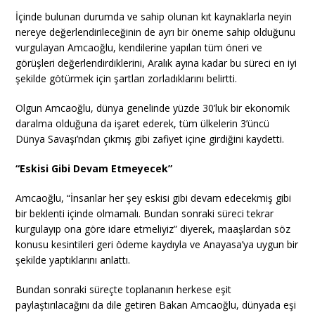
İçinde bulunan durumda ve sahip olunan kıt kaynaklarla neyin
nereye değerlendirileceğinin de ayrı bir öneme sahip olduğunu
vurgulayan Amcaoğlu, kendilerine yapılan tüm öneri ve
görüşleri değerlendirdiklerini, Aralık ayına kadar bu süreci en iyi
şekilde götürmek için şartları zorladıklarını belirtti.
Olgun Amcaoğlu, dünya genelinde yüzde 30’luk bir ekonomik
daralma olduğuna da işaret ederek, tüm ülkelerin 3’üncü
Dünya Savaşı’ndan çıkmış gibi zafiyet içine girdiğini kaydetti.
“Eskisi Gibi Devam Etmeyecek”
Amcaoğlu, “İnsanlar her şey eskisi gibi devam edecekmiş gibi
bir beklenti içinde olmamalı. Bundan sonraki süreci tekrar
kurgulayıp ona göre idare etmeliyiz” diyerek, maaşlardan söz
konusu kesintileri geri ödeme kaydıyla ve Anayasa’ya uygun bir
şekilde yaptıklarını anlattı.
Bundan sonraki süreçte toplananın herkese eşit
paylaştırılacağını da dile getiren Bakan Amcaoğlu, dünyada eşi