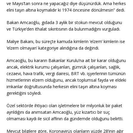
ve Mayıs’tan sonra ne yapacağız diye düşünürdük. Ama herkes
elini taşın altına koymalıdır ki 1974 öncesine dönülmesin” dedi.
Bakan Amcaoğlu, gıdada 3 aylık bir stokun mevcut olduğunu
ve Türkiye’den ithalat sıkıntısının da bulunmadığını vurguladı.
Maliye Bakanı, bu süreçte kamuda kimlerin ‘elzem’ kimlerin ise
‘elzem olmayan’ kategoriye alındığına da değindi.
Amcaoğlu, bu kararın Bakanlar Kurulu’na ait bir karar olduğunu
ancak, elektrik kurumu çalışanları, gümrük çalışanları, sağlık,
cezaevi, hava trafik, vergi dairesi, BRT vb. işyerlerinin tümünün
hizmetlerinin elzem olduğunu, ancak toplumsal fayda ve eldeki
imkanlar doğrultusunda herkesin elini taşın altına koyması
gerektiğini söyledi.
Özel sektörde ihtiyacı olan işletmelere bir milyonluk bir paket
ayrıldığını da anımsatan Amcaoğlu, yüz kızartıcı bir suç
olmaması kaydı ile sicil affının da gündemde olduğunu belirtti.
Mevcut bilgilere göre, Koronavirüs olanların yüzde 28’inin ağır