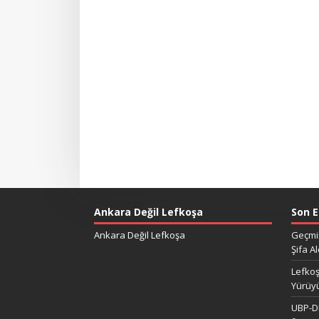
Ankara Değil Lefkoşa
Son E
Ankara Değil Lefkoşa
Geçmiş
Şifa Al
Lefkoş
Yürüy
UBP-DP