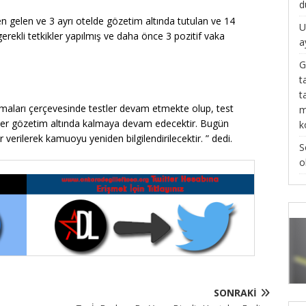
d
en gelen ve 3 ayrı otelde gözetim altında tutulan ve 14
U
rekli tetkikler yapılmış ve daha önce 3 pozitif vaka
a
G
t
t
ışmaları çerçevesinde testler devam etmekte olup, test
m
şiler gözetim altında kalmaya devam edecektir. Bugün
k
verilerek kamuoyu yeniden bilgilendirilecektir. ” dedi.
S
o
SONRAKI