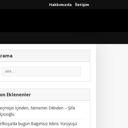
Hakkımızda
İletişim
Arama
on Eklenenler
eçmişin İçinden, Nenemin Dilinden – Şifa
lçıcıoğlu
efkoşa’da bugün Bağımsız Kıbrıs Yürüyüşü