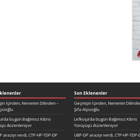
klenenler
Son Eklenenler
in İçinden, Nenemin Dilinden –
Geçmişin İçinden, Nenemin Dilinde
çıcıoğlu
Şifa Alçıcıoğlu
a’da bugün Bağımsız Kıbrıs
Lefkoşa’da bugün Bağımsız Kıbrıs
üşü düzenleniyor
Yürüyüşü düzenleniyor
 araziyi verdi, CTP-HP-TDP-DP
UBP-DP araziyi verdi, CTP-HP-TDP-