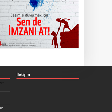
İletişim
n –
DP