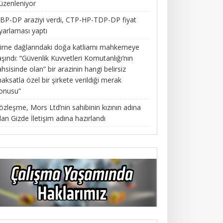
üzenleniyor
BP-DP araziyi verdi, CTP-HP-TDP-DP fiyat
yarlaması yaptı
irne dağlarındaki doğa katliamı mahkemeye
aşındı: “Güvenlik Kuvvetleri Komutanlığı’nın
ahsisinde olan” bir arazinin hangi belirsiz
aksatla özel bir şirkete verildiği merak
onusu”
özleşme, Mors Ltd’nin sahibinin kızının adına
lan Gizde İletişim adına hazırlandı