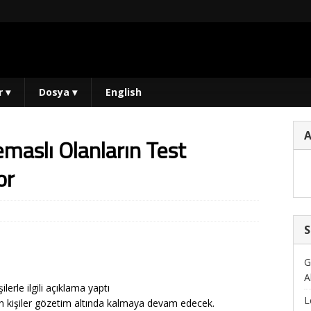
r
▾
Dosya
▾
English
emaslı Olanların Test
or
S
G
A
lerle ilgili açıklama yaptı
L
an kişiler gözetim altında kalmaya devam edecek.