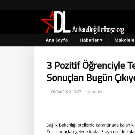
Ana Sayfa
Haberler
▾
Makalele
3 Pozitif Öğrenciyle T
Sonuçları Bugün Çıkıy
06/04/2020 13:27
Haberler
Sağlık Bakanlığı otellerde karantinada kalan kişi
Test sonuçları gelene kadar 3 ayrı otelde kal