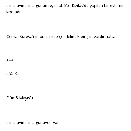
5’inci ayın 5’inci gününde, saat 5’te Kızılay’da yapılan bir eylemin
kod adı…
Cemal Süreya’nın bu isimde çok bilindik bir şiiri vardır hatta…
***
555 K…
Dün 5 Mayıs’tı…
5’inci ayın 5’inci günüydü yani…