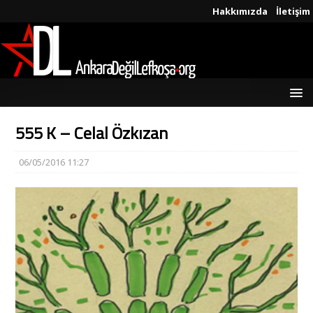
Hakkımızda
İletişim
555 K – Celal Özkızan
06/05/2016 11:27