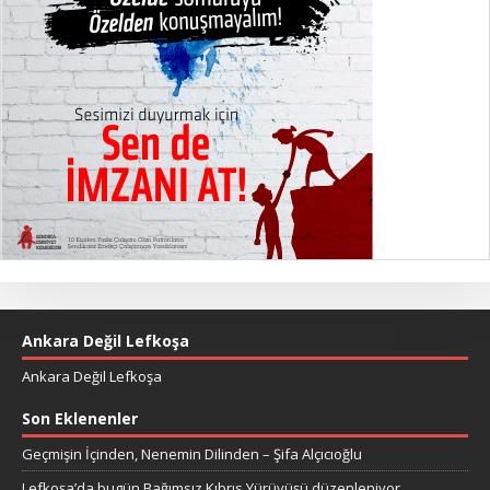
Ankara Değil Lefkoşa
Ankara Değil Lefkoşa
Son Eklenenler
Geçmişin İçinden, Nenemin Dilinden – Şifa Alçıcıoğlu
Lefkoşa’da bugün Bağımsız Kıbrıs Yürüyüşü düzenleniyor