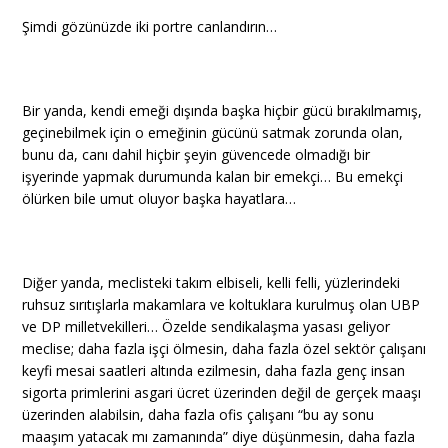
Şimdi gözünüzde iki portre canlandırın…
Bir yanda, kendi emeği dışında başka hiçbir gücü bırakılmamış,
geçinebilmek için o emeğinin gücünü satmak zorunda olan,
bunu da, canı dahil hiçbir şeyin güvencede olmadığı bir
işyerinde yapmak durumunda kalan bir emekçi… Bu emekçi
ölürken bile umut oluyor başka hayatlara…
Diğer yanda, meclisteki takım elbiseli, kelli felli, yüzlerindeki
ruhsuz sırıtışlarla makamlara ve koltuklara kurulmuş olan UBP
ve DP milletvekilleri… Özelde sendikalaşma yasası geliyor
meclise; daha fazla işçi ölmesin, daha fazla özel sektör çalışanı
keyfi mesai saatleri altında ezilmesin, daha fazla genç insan
sigorta primlerini asgari ücret üzerinden değil de gerçek maaşı
üzerinden alabilsin, daha fazla ofis çalışanı “bu ay sonu
maaşım yatacak mı zamanında” diye düşünmesin, daha fazla