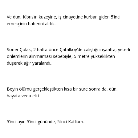
Ve dün, Kıbrıs’ın kuzeyine, iş cinayetine kurban giden 5’inci
emekçinin haberini aldık…
Soner Çolak, 2 hafta önce Çatalköy’de çalıştığı inşaatta, yeterli
önlemlerin alınmaması sebebiyle, 5 metre yükseklikten
düşerek ağır yaralandı…
Beyin ölümü gerçekleştikten kısa bir süre sonra da, dün,
hayata veda etti…
5’inci ayın 5’inci gününde, 5’inci Katliam…