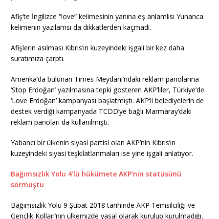
Afiş’te İngilizce “love” kelimesinin yanına eş anlamlısı Yunanca
kelimenin yazılamsı da dikkatlerden kaçmadı.
Afişlerin asılması Kıbrıs’ın kuzeyindeki işgali bir kez daha
suratımıza çarptı.
Amerika’da bulunan Times Meydanı’ndaki reklam panolarına
‘Stop Erdoğan’ yazılmasına tepki gösteren AKP’liler, Türkiye’de
‘Love Erdoğan’ kampanyası başlatmıştı. AKP’li belediyelerin de
destek verdiği kampanyada TCDD’ye bağlı Marmaray’daki
reklam panoları da kullanılmıştı.
Yabancı bir ülkenin siyasi partisi olan AKP’nin Kıbrıs’ın
kuzeyindeki siyasi teşkilatlanmaları ise yine işgali anlatıyor.
Bağımsızlık Yolu 4’lü hükümete AKP’nin statüsünü
sormuştu
Bağımsızlık Yolu 9 Şubat 2018 tarihinde AKP Temsilciliği ve
Gençlik Kolları’nın ülkemizde yasal olarak kurulup kurulmadığı,