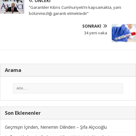
ÖNCEKI
“Garantiler Kıbrıs Cumhuriyeti’ni kapsamakta, yani
bölünmezliği garanti etmektedir”
SONRAKI
34 yeni vaka
Arama
Son Eklenenler
Geçmişin İçinden, Nenemin Dilinden – Şifa Alçıcıoğlu