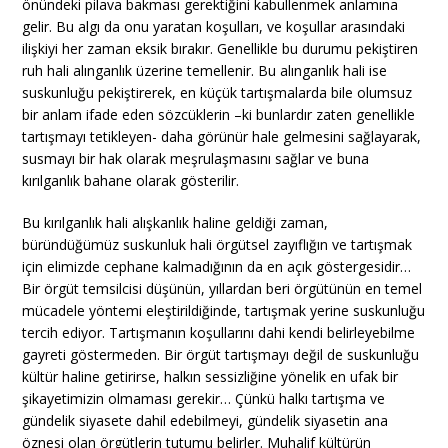
önündeki pilava bakması gerektiğini kabullenmek anlamına
gelir. Bu algı da onu yaratan koşulları, ve koşullar arasındaki
ilişkiyi her zaman eksik bırakır. Genellikle bu durumu pekiştiren
ruh hali alınganlık üzerine temellenir. Bu alınganlık hali ise
suskunluğu pekiştirerek, en küçük tartışmalarda bile olumsuz
bir anlam ifade eden sözcüklerin –ki bunlardır zaten genellikle
tartışmayı tetikleyen- daha görünür hale gelmesini sağlayarak,
susmayı bir hak olarak meşrulaşmasını sağlar ve buna
kırılganlık bahane olarak gösterilir.
Bu kırılganlık hali alışkanlık haline geldiği zaman,
büründüğümüz suskunluk hali örgütsel zayıflığın ve tartışmak
için elimizde cephane kalmadığının da en açık göstergesidir…
Bir örgüt temsilcisi düşünün, yıllardan beri örgütünün en temel
mücadele yöntemi eleştirildiğinde, tartışmak yerine suskunluğu
tercih ediyor. Tartışmanın koşullarını dahi kendi belirleyebilme
gayreti göstermeden. Bir örgüt tartışmayı değil de suskunluğu
kültür haline getirirse, halkın sessizliğine yönelik en ufak bir
şikayetimizin olmaması gerekir… Çünkü halkı tartışma ve
gündelik siyasete dahil edebilmeyi, gündelik siyasetin ana
öznesi olan örgütlerin tutumu belirler. Muhalif kültürün