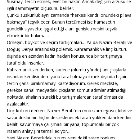
Susmayı tercih etmek, evet bir haktır. Ancak değişim arzusu ile
ilgili samimiyetin ölçüsünü belirler.
Çünkü suskunluk aynı zamanda “herkesi kendi önündeki pilava
bakmaya” teşvik eder. Bunun tercümesi ise hamasetin
gündelik siyasette işgal ettiği alanı genişletmesini teşvik
etmektir bir bakıma…
Örneğin, boykot ve seçim tartışmaları… Ya da Nazım Beratlı ve
Doğuş Derya arasındaki polemik. Kahramanlık ve linç kültürü
dışında en azından kadın hakları konusunda bir tartışmaya
taraf oldu insanlar…
Kahramanlıktan derken, sadece (olumlu yönde) ani çıkışlarla
insanları kendisinden yana taraf olmaya itmek dışında hiçbir
tercih şansı bırakmamayı kastediyorum. Gerek mecliste,
gerekse sanal medyadaki çıkışların somut adımlar atılmadığı
noktada, ahalinin sürekli bu tartışmalardan taraf olması da
azalacaktır.
Linç kültürü derken, Nazım Beratlı’nın muazzam egosu, kibri ve
savunduklarının hiçbir desteklenecek tarafı yokken dahi kendini
belaltı savunmaya çalışması bir yana, toplumdaki bir çok
insanın anlayışını temsil ediyor…
Yani Nazım Beratlı’daki tutum, yeni değil zaten toplum