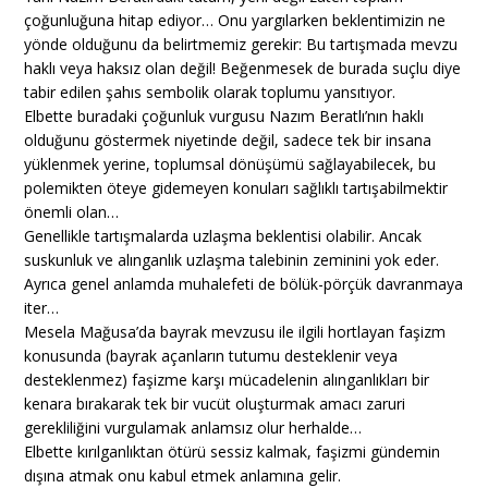
çoğunluğuna hitap ediyor… Onu yargılarken beklentimizin ne
yönde olduğunu da belirtmemiz gerekir: Bu tartışmada mevzu
haklı veya haksız olan değil! Beğenmesek de burada suçlu diye
tabir edilen şahıs sembolik olarak toplumu yansıtıyor.
Elbette buradaki çoğunluk vurgusu Nazım Beratlı’nın haklı
olduğunu göstermek niyetinde değil, sadece tek bir insana
yüklenmek yerine, toplumsal dönüşümü sağlayabilecek, bu
polemikten öteye gidemeyen konuları sağlıklı tartışabilmektir
önemli olan…
Genellikle tartışmalarda uzlaşma beklentisi olabilir. Ancak
suskunluk ve alınganlık uzlaşma talebinin zeminini yok eder.
Ayrıca genel anlamda muhalefeti de bölük-pörçük davranmaya
iter…
Mesela Mağusa’da bayrak mevzusu ile ilgili hortlayan faşizm
konusunda (bayrak açanların tutumu desteklenir veya
desteklenmez) faşizme karşı mücadelenin alınganlıkları bir
kenara bırakarak tek bir vucüt oluşturmak amacı zaruri
gerekliliğini vurgulamak anlamsız olur herhalde…
Elbette kırılganlıktan ötürü sessiz kalmak, faşizmi gündemin
dışına atmak onu kabul etmek anlamına gelir.