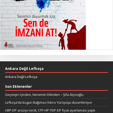
Ankara Değil Lefkoşa
Ankara Değil Lefkoşa
Son Eklenenler
Geçmişin İçinden, Nenemin Dilinden – Şifa Alçıcıoğlu
Lefkoşa’da bugün Bağımsız Kıbrıs Yürüyüşü düzenleniyor
UBP-DP araziyi verdi, CTP-HP-TDP-DP fiyat ayarlaması yaptı