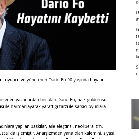
d
U
a
G
t
t
m
k
S
o
rı, oyuncu ve yönetmen Dario Fo 90 yaşında hayatını
nelenen yazarlardan biri olan Dario Fo, halk güldürüsü
sı ile harmanlayarak yarattığı tarzı ile sarsıcı oyunlara
ınlara yapılan baskılar, aile eleştirisi, neoliberalizm,
 ustalıkla işlemiştir. Anarşizmden yana olan kalemini, siyasi