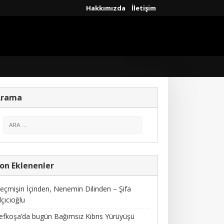
Hakkımızda
İletişim
Arama
on Eklenenler
eçmişin İçinden, Nenemin Dilinden – Şifa
lçıcıoğlu
efkoşa’da bugün Bağımsız Kıbrıs Yürüyüşü