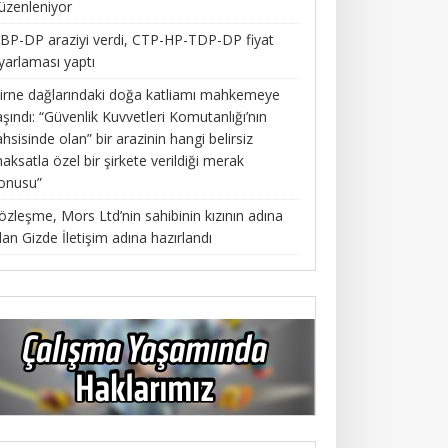
üzenleniyor
BP-DP araziyi verdi, CTP-HP-TDP-DP fiyat
yarlaması yaptı
irne dağlarındaki doğa katliamı mahkemeye
aşındı: “Güvenlik Kuvvetleri Komutanlığı’nın
ahsisinde olan” bir arazinin hangi belirsiz
aksatla özel bir şirkete verildiği merak
onusu”
özleşme, Mors Ltd’nin sahibinin kızının adına
lan Gizde İletişim adına hazırlandı