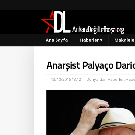
Ana Sayfa
Haberler
▾
Makalele
Anarşist Palyaço Dari
13/10/2016 13:12
Dünya'dan Haberler
,
Habe