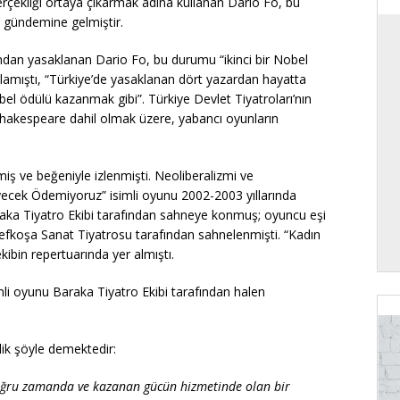
 gerçekliği ortaya çıkarmak adına kullanan Dario Fo, bu
n gündemine gelmiştir.
ından yasaklanan Dario Fo, bu durumu “ikinci bir Nobel
ılamıştı, “Türkiye’de yasaklanan dört yazardan hayatta
obel ödülü kazanmak gibi”. Türkiye Devlet Tiyatroları’nın
hakespeare dahil olmak üzere, yabancı oyunların
ş ve beğeniyle izlenmişti. Neoliberalizmi ve
cek Ödemiyoruz” isimli oyunu 2002-2003 yıllarında
aka Tiyatro Ekibi tarafından sahneye konmuş; oyuncu eşi
” Lefkoşa Sanat Tiyatrosu tarafından sahnelenmişti. “Kadın
ibin repertuarında yer almıştı.
li oyunu Baraka Tiyatro Ekibi tarafından halen
ik şöyle demektedir:
ğru zamanda ve kazanan gücün hizmetinde olan bir