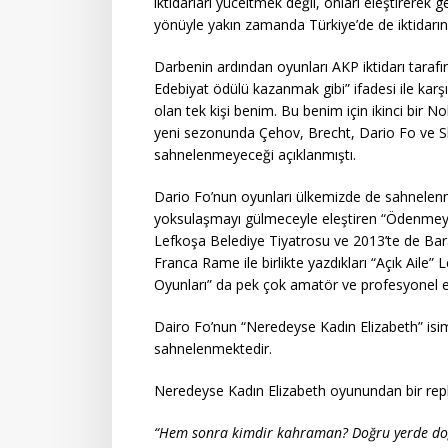
iktidarları yüceltmek değil, onları eleştirerek
yönüyle yakın zamanda Türkiye’de de iktidarı
Darbenin ardından oyunları AKP iktidarı taraf
Edebiyat ödülü kazanmak gibi” ifadesi ile karş
olan tek kişi benim. Bu benim için ikinci bir N
yeni sezonunda Çehov, Brecht, Dario Fo ve S
sahnelenmeyeceği açıklanmıştı.
Dario Fo’nun oyunları ülkemizde de sahnelenmi
yoksulaşmayı gülmeceyle eleştiren “Ödenmeye
Lefkoşa Belediye Tiyatrosu ve 2013’te de Bar
Franca Rame ile birlikte yazdıkları “Açık Aile
Oyunları” da pek çok amatör ve profesyonel ek
Dairo Fo’nun “Neredeyse Kadın Elizabeth” isim
sahnelenmektedir.
Neredeyse Kadın Elizabeth oyunundan bir repl
“Hem sonra kimdir kahraman? Doğru yerde do