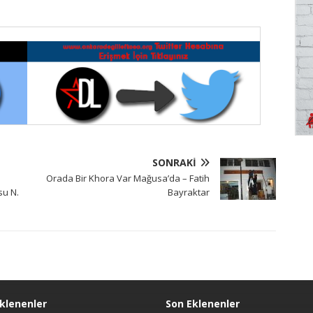
SONRAKI
Orada Bir Khora Var Mağusa’da – Fatih
su N.
Bayraktar
klenenler
Son Eklenenler