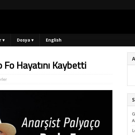
r
▾
Dosya
▾
English
o Fo Hayatını Kaybetti
rler
S
G
A
L