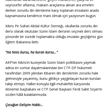
seyrüsefer aflarına, makam araçlarına alınan ara emirleri
derken zorunlu din derslerine karşı toplanan imzaların arada
kaynamasına kendimce mani olmak için yazıyorum bugün.
Kıbrıs Pir Sultan Abdal Kültür Derneği, okullarda zorunlu din
dersi olarak okutulan Sünni İslam dersinin seçmeli ders olması
yönünde bir süredir toplamakta olduğu imzaları geçtiğimiz gün
Eğitim Bakanına iletti.
“Ha tenis kursu, ha kuran kursu…”
AKP’nin Kıbrıs’ın kuzeyinde Sünni İslam politikasını yaymak
adına en somut dayatmalarından biri CTP-DP hükümeti
tarafından 2009 yılından itibaren din derslerinin zorunlu hale
gelmesiyle yaşanmış, bunu gittikçe yaygınlaşan kuran kursları
takip etmişti. Halkın konuyla ilgili muhalefeti karşısında
dönemin başbakanı ve CTP Genel Başkanı Ferdi Sabit Soyer’in
sözleri hâlâ kulaklarımızda.
Çocuğun Gelişim Hakkı…