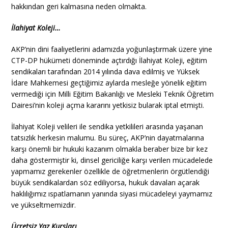
hakkından geri kalmasına neden olmakta.
İlahiyat Koleji…
AKP’nin dini faaliyetlerini adamızda yoğunlaştırmak üzere yine
CTP-DP hükümeti döneminde açtırdığı İlahiyat Koleji, eğitim
sendikaları tarafından 2014 yılında dava edilmiş ve Yüksek
İdare Mahkemesi geçtiğimiz aylarda mesleğe yönelik eğitim
vermediği için Milli Eğitim Bakanlığı ve Mesleki Teknik Öğretim
Dairesi’nin koleji açma kararını yetkisiz bularak iptal etmişti.
İlahiyat Koleji velileri ile sendika yetkilileri arasında yaşanan
tatsızlık herkesin malumu. Bu süreç, AKP’nin dayatmalarına
karşı önemli bir hukuki kazanım olmakla beraber bize bir kez
daha göstermiştir ki, dinsel gericiliğe karşı verilen mücadelede
yapmamız gerekenler özellikle de öğretmenlerin örgütlendiği
büyük sendikalardan söz ediliyorsa, hukuk davaları açarak
haklılığımız ıspatlamanın yanında siyasi mücadeleyi yaymamız
ve yükseltmemizdir.
Ücretsiz Yaz Kursları