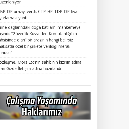
üzenleniyor
BP-DP araziyi verdi, CTP-HP-TDP-DP fiyat
yarlaması yaptı
irne dağlarındaki doğa katliamı mahkemeye
aşındı: “Güvenlik Kuvvetleri Komutanlığı’nın
ahsisinde olan” bir arazinin hangi belirsiz
aksatla özel bir şirkete verildiği merak
onusu”
özleşme, Mors Ltd’nin sahibinin kızının adına
lan Gizde İletişim adına hazırlandı