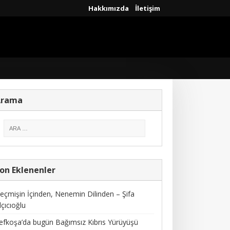
Hakkımızda
İletişim
Arama
on Eklenenler
eçmişin İçinden, Nenemin Dilinden – Şifa
lçıcıoğlu
efkoşa’da bugün Bağımsız Kıbrıs Yürüyüşü