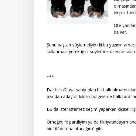
olmasından 
birçok fark
Öte yandan
da var.
Şunu baştan söylemeliyim ki bu yazının amacı
kullanması gerektiğini söylemek üzerine falan 
***
Dar bir nüfusa sahip olan bir halk olmamızdan
azından aday oldukları bölgelerde halk tarafın
Bu da ister istemez seçim yaparken kişisel ilişki
Örneğin; “x partiliyim ya da fikriyatındayım a
bir ‘tik’ de ona atacağım” gibi.