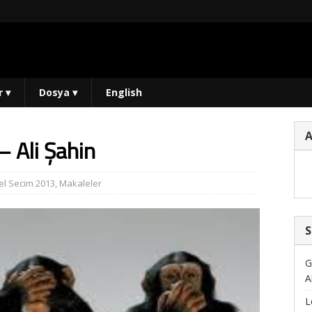
r
▾
Dosya
▾
English
 Ali Şahin
l Secim 2013
,
Makaleler
S
G
A
L