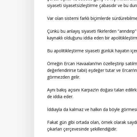
siyaseti siyasetsizleştirme çabasıdır ve bu duru
Var olan sistemi farklı biçimlerde sürdürebilm
Çünkü bu anlayış siyaseti fikirlerden “arındırıp
kaynaklı olduğunu iddia eden bir apolitikleştirm
Bu apolitikleştirme siyaseti günlük hayatın içeri
Örneğin Ercan Havaalanı’nın özelleştirip satılma
değerlendirirse tabii) eşdeğer tutar ve Ercan’ın
görmezden gelir.
Aynı bakış açısını Karpaz’ın doğası talan edilirk
de iddia eder.
İddiayla da kalmaz ve halkın da böyle görmesi 
Fakat gün gibi ortada olan, örnek olarak saydığ
çıkarları çerçevesinde şekillendiğidir.