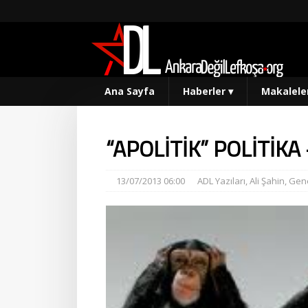
Ana Sayfa
Haberler
▾
Makalele
“APOLİTİK” POLİTİKA –
13/07/2013 06:00
ADL Yazıları
,
Ali Şahin
,
Gene