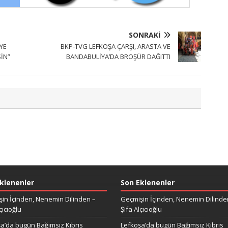
SONRAKI
YE
BKP-TVG LEFKOŞA ÇARŞI, ARASTA VE
İN”
BANDABULİYA’DA BROŞÜR DAĞITTI
klenenler
Son Eklenenler
in İçinden, Nenemin Dilinden –
Geçmişin İçinden, Nenemin Dilinde
çıcıoğlu
Şifa Alçıcıoğlu
a’da bugün Bağımsız Kıbrıs
Lefkoşa’da bugün Bağımsız Kıbrıs