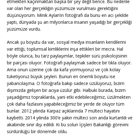
etmekten kaçınmaktan başka bir şey değil bence. Bu nedenle
var olan her gerçekliğin yüzümüze vurulması gerektiğini
düşünüyorum. Minik Aylan’ın fotoğrafı da bunu en acı şekilde
yaptı, dünyada şu an milyonlarca insanın yaşadığı bir gerçekliği
yüzümüze vurdu.
Ancak şu boyutu da var, sosyal medya insanların kendilerini
var ettiği, toplumsal kimliklerini inşa ettikleri bir mecra. Hal
böyle olunca, bu tarz paylaşımlar, tepkiler sürü psikolojisinin
bir parçası oluyor. Fotoğrafı paylaşmak sadece bir tıkla oluyor.
Ama onun üzerine çok da kafa yormuyoruz ve çok kolay
tüketiyoruz büyük şeyleri. Bunun en önemli boyutu ise
yabancılaşma. O fotoğrafa bakıp sadece üzülüyoruz, bizim
dışımızda gelişen bir acıya üzülür gibi. Halbuki burada, bizim
yaşadığımız topraklarda, yani etki edebileceğimiz, üzülmekten
çok daha fazlasını yapabileceğimiz bir yerde de oluyor tüm
bunlar. 2012 yılında Karpaz açıklarında 7 mülteci hayatını
kaybetti. 2014 yılında 300’e yakın mülteci son anda kurtarıldı ve
akabinde sınır dışı edildi. Ki bu solun İçişleri Bakanlığı görevini
sürdürdüğü bir dönemde oldu.