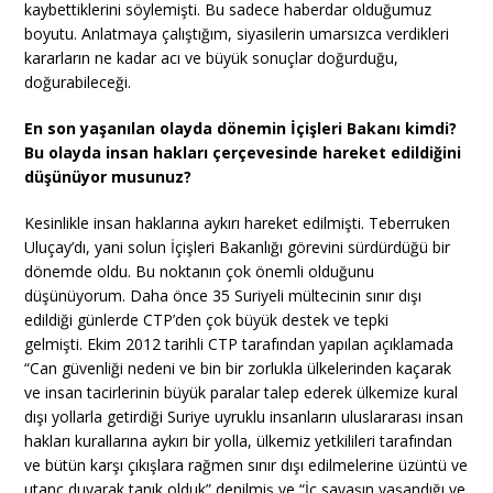
kaybettiklerini söylemişti. Bu sadece haberdar olduğumuz
boyutu. Anlatmaya çalıştığım, siyasilerin umarsızca verdikleri
kararların ne kadar acı ve büyük sonuçlar doğurduğu,
doğurabileceği.
En son yaşanılan olayda dönemin İçişleri Bakanı kimdi?
Bu olayda insan hakları çerçevesinde hareket edildiğini
düşünüyor musunuz?
Kesinlikle insan haklarına aykırı hareket edilmişti. Teberruken
Uluçay’dı, yani solun İçişleri Bakanlığı görevini sürdürdüğü bir
dönemde oldu. Bu noktanın çok önemli olduğunu
düşünüyorum. Daha önce 35 Suriyeli mültecinin sınır dışı
edildiği günlerde CTP’den çok büyük destek ve tepki
gelmişti. Ekim 2012 tarihli CTP tarafından yapılan açıklamada
“Can güvenliği nedeni ve bin bir zorlukla ülkelerinden kaçarak
ve insan tacirlerinin büyük paralar talep ederek ülkemize kural
dışı yollarla getirdiği Suriye uyruklu insanların uluslararası insan
hakları kurallarına aykırı bir yolla, ülkemiz yetkilileri tarafından
ve bütün karşı çıkışlara rağmen sınır dışı edilmelerine üzüntü ve
utanç duyarak tanık olduk” denilmiş ve “İç savaşın yaşandığı ve