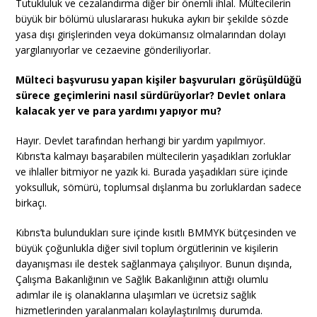
Tutukluluk ve cezalandırma diğer bir önemli ihlal. Mültecilerin
büyük bir bölümü uluslararası hukuka aykırı bir şekilde sözde
yasa dışı girişlerinden veya dokümansız olmalarından dolayı
yargılanıyorlar ve cezaevine gönderiliyorlar.
Mülteci başvurusu yapan kişiler başvuruları görüşüldüğü
sürece geçimlerini nasıl sürdürüyorlar? Devlet onlara
kalacak yer ve para yardımı yapıyor mu?
Hayır. Devlet tarafından herhangi bir yardım yapılmıyor.
Kıbrıs’ta kalmayı başarabilen mültecilerin yaşadıkları zorluklar
ve ihlaller bitmiyor ne yazık ki. Burada yaşadıkları süre içinde
yoksulluk, sömürü, toplumsal dışlanma bu zorluklardan sadece
birkaçı.
Kıbrıs’ta bulundukları sure içinde kısıtlı BMMYK bütçesinden ve
büyük çoğunlukla diğer sivil toplum örgütlerinin ve kişilerin
dayanışması ile destek sağlanmaya çalışılıyor. Bunun dışında,
Çalışma Bakanlığının ve Sağlık Bakanlığının attığı olumlu
adımlar ile iş olanaklarına ulaşımları ve ücretsiz sağlık
hizmetlerinden yaralanmaları kolaylaştırılmış durumda.