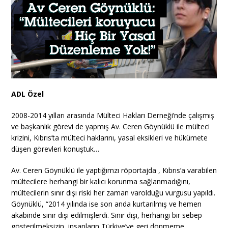
ADL Özel
2008-2014 yılları arasında Mülteci Hakları Derneği’nde çalışmış
ve başkanlık görevi de yapmış Av. Ceren Göynüklü ile mülteci
krizini, Kıbrıs’ta mülteci haklarını, yasal eksikleri ve hükümete
düşen görevleri konuştuk…
Av. Ceren Göynüklü ile yaptığımzı röportajda , Kıbrıs’a varabilen
mültecilere herhangi bir kalıcı korunma sağlanmadığını,
mültecilerin sınır dışı riski her zaman varolduğu vurgusu yapıldı.
Göynüklü, “2014 yılında ise son anda kurtarılmış ve hemen
akabinde sınır dışı edilmişlerdi. Sınır dışı, herhangi bir sebep
gösterilmeksizin, insanların Türkiye’ye geri dönmeme