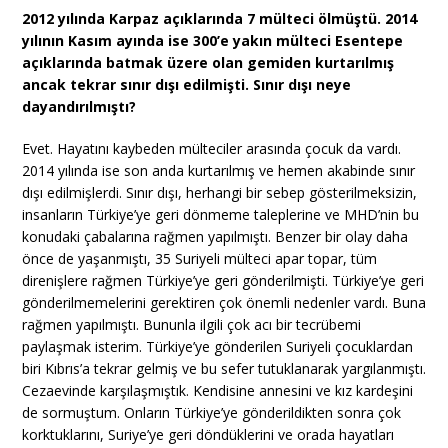
2012 yılında Karpaz açıklarında 7 mülteci ölmüştü. 2014
yılının Kasım ayında ise 300’e yakın mülteci Esentepe
açıklarında batmak üzere olan gemiden kurtarılmış
ancak tekrar sınır dışı edilmişti. Sınır dışı neye
dayandırılmıştı?
Evet. Hayatını kaybeden mülteciler arasında çocuk da vardı.
2014 yılında ise son anda kurtarılmış ve hemen akabinde sınır
dışı edilmişlerdi. Sınır dışı, herhangi bir sebep gösterilmeksizin,
insanların Türkiye’ye geri dönmeme taleplerine ve MHD’nin bu
konudaki çabalarına rağmen yapılmıştı. Benzer bir olay daha
önce de yaşanmıştı, 35 Suriyeli mülteci apar topar, tüm
direnişlere rağmen Türkiye’ye geri gönderilmişti. Türkiye’ye geri
gönderilmemelerini gerektiren çok önemli nedenler vardı. Buna
rağmen yapılmıştı. Bununla ilgili çok acı bir tecrübemi
paylaşmak isterim. Türkiye’ye gönderilen Suriyeli çocuklardan
biri Kıbrıs’a tekrar gelmiş ve bu sefer tutuklanarak yargılanmıştı.
Cezaevinde karşılaşmıştık. Kendisine annesini ve kız kardeşini
de sormuştum. Onların Türkiye’ye gönderildikten sonra çok
korktuklarını, Suriye’ye geri döndüklerini ve orada hayatları