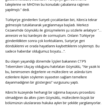
taleplerine ve MHD’nin bu konudaki çabalarına rağmen
yapılmıştı.” dedi.
Türkiye’ye gönderilen Suriyeli çocuklardan biri, Kıbrıs’a tekrar
gelmesiyle tutuklanarak yargılanmaya başladı. Merkezi
Cezaevi’nde Göynüklü ile görüşmelerini şu sözlerle anlatıyor “…
annesini ve kız kardeşini de sormuştum. Onların Türkiye’ye
gönderildikten sonra çok korktuklarını, Suriye’ye geri
döndüklerini ve orada hayatlarını kaybettiklerini söylemişti. Bu
sadece haberdar olduğumuz boyutu…”.
Bu olayın yaşandığı dönemde İçişleri bakanının CTP’li
Teberrüken Uluçay olduğunu hatırlatan Göynüklü, “Ne yazık ki
bu, benimsenen değerlerin ve mültecilere ve aslında tüm
ezilenlere ilişkin söylemin siyaseten sağlam temellere
dayanmadığının bir göstergesi” vurgusunu yaptı.
Kıbrıs’In kuzeyinde herhangi bir sığınma başvuru prosedürü
olmadığının da altını çizen Göynüklü, mültecilerin büyük bir
bölümünün uluslararası hukuka aykırı bir şekilde yargılanıyorlar.