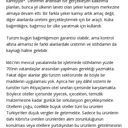
kamışıydı*. Devrimin ardından ise gerçekleşen kalkınma
planları, bunca yıl ülkenin laneti olan şeker kamışını merkezine
almaya devam etti. Bir farkla şeker kamışı artık amaç değil,
diğer alanlarda üretimi gerçekleştirmek için bir araçtı. Küba
bağımlılığını, bağımsız bir ülke yaratmak için kullandı.
Turizm bugün bağımlığımızın garantisi olabilir, ama kontrol
altına almamız ile farklı alanlardaki üretimin ve istihdamın da
kaynağı haline gelebilir.
kktc’nin mevcut yasalarında bir işletmede istihdamın yüzde
70’inin vatandaşlar arasından yapılması gerektiği yazmakta.
Fakat diğer alanlar gibi turizm sektöründe de böyle bir
maddenin uygulaması yok. Ayrıca her şey dâhil sistemi ile
turistler tüm ihtiyaçlarını otel sınırları içerisinde karşılamakta.
Böylece oteller içerisinde yiyecek, içecekten, temizlik
malzemesine kadar günlük bir sirkülasyon gerçekleşmekte.
Otellerin çoğu, özellikle büyük oteller tüm bu ürünleri
Türkiye’den düşük vergiler ile getirmekte. Sadece bu ürünlerin
dahi Kıbrıs’ta üretilen ürünlerden alım zorunluluğunun
konulması veya otellere yurtdışından bu ürünlerin getirilmesinin