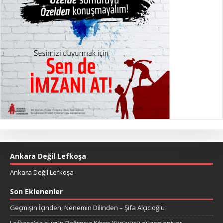
Ankara Değil Lefkoşa
Ankara Değil Lefkoşa
Son Eklenenler
Geçmişin İçinden, Nenemin Dilinden – Şifa Alçıcıoğlu
Lefkoşa’da bugün Bağımsız Kıbrıs Yürüyüşü düzenleniyor