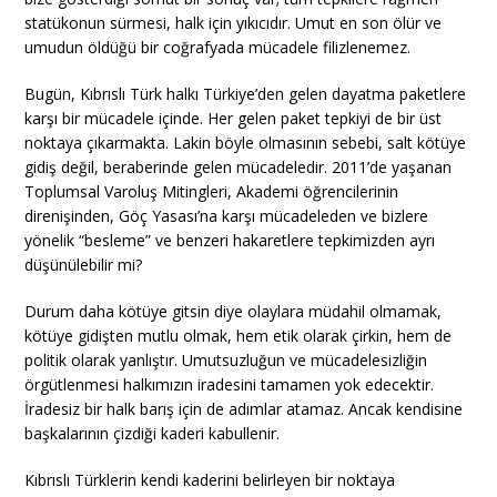
statükonun sürmesi, halk için yıkıcıdır. Umut en son ölür ve
umudun öldüğü bir coğrafyada mücadele filizlenemez.
Bugün, Kıbrıslı Türk halkı Türkiye’den gelen dayatma paketlere
karşı bir mücadele içinde. Her gelen paket tepkiyi de bir üst
noktaya çıkarmakta. Lakin böyle olmasının sebebi, salt kötüye
gidiş değil, beraberinde gelen mücadeledir. 2011’de yaşanan
Toplumsal Varoluş Mitingleri, Akademi öğrencilerinin
direnişinden, Göç Yasası’na karşı mücadeleden ve bizlere
yönelik “besleme” ve benzeri hakaretlere tepkimizden ayrı
düşünülebilir mi?
Durum daha kötüye gitsin diye olaylara müdahil olmamak,
kötüye gidişten mutlu olmak, hem etik olarak çirkin, hem de
politik olarak yanlıştır. Umutsuzluğun ve mücadelesizliğin
örgütlenmesi halkımızın iradesini tamamen yok edecektir.
İradesiz bir halk barış için de adımlar atamaz. Ancak kendisine
başkalarının çizdiği kaderi kabullenir.
Kıbrıslı Türklerin kendi kaderini belirleyen bir noktaya