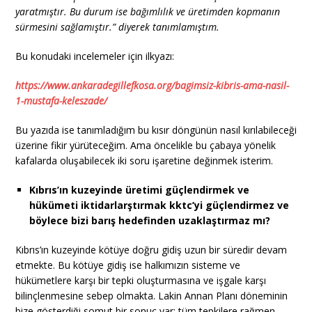
yaratmıştır. Bu durum ise bağımlılık ve üretimden kopmanın
sürmesini sağlamıştır.” diyerek tanımlamıştım.
Bu konudaki incelemeler için ilkyazı:
https://www.ankaradegillefkosa.org/bagimsiz-kibris-ama-nasil-
1-mustafa-keleszade/
Bu yazıda ise tanımladığım bu kısır döngünün nasıl kırılabileceği
üzerine fikir yürüteceğim. Ama öncelikle bu çabaya yönelik
kafalarda oluşabilecek iki soru işaretine değinmek isterim.
Kıbrıs’ın kuzeyinde üretimi güçlendirmek ve
hükümeti iktidarlarştırmak kktc’yi güçlendirmez ve
böylece bizi barış hedefinden uzaklaştırmaz mı?
Kıbrıs’ın kuzeyinde kötüye doğru gidiş uzun bir süredir devam
etmekte. Bu kötüye gidiş ise halkımızın sisteme ve
hükümetlere karşı bir tepki oluşturmasına ve işgale karşı
bilinçlenmesine sebep olmakta. Lakin Annan Planı döneminin
bize gösterdiği somut bir sonuç var; tüm tepkilere rağmen