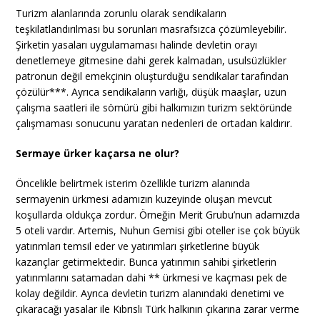
Turizm alanlarında zorunlu olarak sendikaların
teşkilatlandırılması bu sorunları masrafsızca çözümleyebilir.
Şirketin yasaları uygulamaması halinde devletin orayı
denetlemeye gitmesine dahi gerek kalmadan, usulsüzlükler
patronun değil emekçinin oluşturduğu sendikalar tarafından
çözülür***. Ayrıca sendikaların varlığı, düşük maaşlar, uzun
çalışma saatleri ile sömürü gibi halkımızın turizm sektöründe
çalışmaması sonucunu yaratan nedenleri de ortadan kaldırır.
Sermaye ürker kaçarsa ne olur?
Öncelikle belirtmek isterim özellikle turizm alanında
sermayenin ürkmesi adamızın kuzeyinde oluşan mevcut
koşullarda oldukça zordur. Örneğin Merit Grubu’nun adamızda
5 oteli vardır. Artemis, Nuhun Gemisi gibi oteller ise çok büyük
yatırımları temsil eder ve yatırımları şirketlerine büyük
kazançlar getirmektedir. Bunca yatırımın sahibi şirketlerin
yatırımlarını satamadan dahi ** ürkmesi ve kaçması pek de
kolay değildir. Ayrıca devletin turizm alanındaki denetimi ve
çıkaracağı yasalar ile Kıbrıslı Türk halkının çıkarına zarar verme