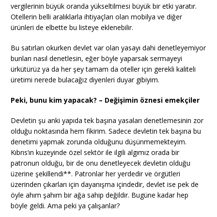
vergilerinin büyük oranda yükseltilmesi büyük bir etki yaratır.
Otellerin belli aralıklarla ihtiyaçları olan mobilya ve diğer
ürünleri de elbette bu listeye eklenebilir.
Bu satırları okurken devlet var olan yasayı dahi denetleyemiyor
bunları nasıl denetlesin, eğer böyle yaparsak sermayeyi
ürkütürüz ya da her şey tamam da oteller için gerekli kaliteli
üretimi nerede bulacağız diyenleri duyar gibiyim.
Peki, bunu kim yapacak? – Değişimin öznesi emekçiler
Devletin şu anki yapıda tek başına yasaları denetlemesinin zor
olduğu noktasında hem fikirim. Sadece devletin tek başına bu
denetimi yapmak zorunda olduğunu düşünmemekteyim.
Kıbrıs’ın kuzeyinde özel sektör ile ilgili algımız orada bir
patronun olduğu, bir de onu denetleyecek devletin olduğu
üzerine şekillendi**. Patronlar her yerdedir ve örgütleri
üzerinden çıkarları için dayanışma içindedir, devlet ise pek de
öyle ahım şahım bir ağa sahip değildir. Bugüne kadar hep
böyle geldi. Ama peki ya çalışanlar?