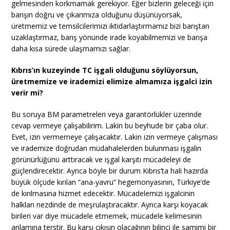
gelmesinden korkmamak gerekiyor. Eğer bizlerin geleceği için
barışın doğru ve çıkarımıza olduğunu düşünüyorsak,
üretmemiz ve temsilcilerimizi iktidarlaştırmamız bizi barıştan
uzaklaştırmaz, barış yönünde irade koyabilmemizi ve barışa
daha kısa sürede ulaşmamızı sağlar.
Kıbrıs’ın kuzeyinde TC işgali olduğunu söylüyorsun,
üretmemize ve irademizi elimize almamıza işgalci izin
verir mi?
Bu soruya BM parametreleri veya garantörlükler üzerinde
cevap vermeye çalışabilirim. Lakin bu beyhude bir çaba olur.
Evet, izin vermemeye çalışacaktır. Lakin izin vermeye çalışması
ve irademize doğrudan müdahalelerden bulunması işgalin
görünürlüğünü arttıracak ve işgal karşıtı mücadeleyi de
güçlendirecektir. Ayrıca böyle bir durum Kıbrıs’ta hali hazırda
büyük ölçüde kırılan “ana-yavru” hegemonyasının, Türkiye’de
de kırılmasına hizmet edecektir. Mücadelemizi işgalcinin
halkları nezdinde de meşrulaştıracaktır. Ayrıca karşı koyacak
birileri var diye mücadele etmemek, mücadele kelimesinin
anlamına terstir. Bu karşı çıkışın olacağının bilinci ile samimi bir