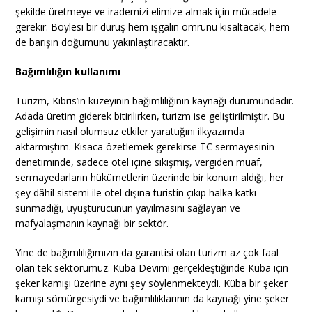
şekilde üretmeye ve irademizi elimize almak için mücadele
gerekir. Böylesi bir duruş hem işgalin ömrünü kısaltacak, hem
de barışın doğumunu yakınlaştıracaktır.
Bağımlılığın kullanımı
Turizm, Kıbrıs’ın kuzeyinin bağımlılığının kaynağı durumundadır.
Adada üretim giderek bitirilirken, turizm ise geliştirilmiştir. Bu
gelişimin nasıl olumsuz etkiler yarattığını ilkyazımda
aktarmıştım. Kısaca özetlemek gerekirse TC sermayesinin
denetiminde, sadece otel içine sıkışmış, vergiden muaf,
sermayedarların hükümetlerin üzerinde bir konum aldığı, her
şey dâhil sistemi ile otel dışına turistin çıkıp halka katkı
sunmadığı, uyuşturucunun yayılmasını sağlayan ve
mafyalaşmanın kaynağı bir sektör.
Yine de bağımlılığımızın da garantisi olan turizm az çok faal
olan tek sektörümüz. Küba Devimi gerçekleştiğinde Küba için
şeker kamışı üzerine aynı şey söylenmekteydi. Küba bir şeker
kamışı sömürgesiydi ve bağımlılıklarının da kaynağı yine şeker