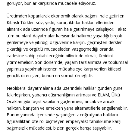
görüyor, bunlar karşısında mücadele ediyoruz.
Üretimden koparılarak ekonomik olarak bağımlı hale getirilen
Kıbrıslı Türkler; söz, yetki, karar, iktidar hakları ellerinden
alınarak ada üzerinde figüran hale getirilmeye çalışılıyor. Fakat
tüm bu planlı dayatmalar karşısında halkımız yaşadığı birçok
gerilemeye ve yitirdiği özgüvenine karşın, geçmişten dersler
çıkardığı ve örgütlü mücadeleden vazgeçmediği oranda,
iradesine sahip çıkabileceğinin bilincinde olmalı, ümidini
yitirmemelidir. Son dönemde, yaşam tarzlarımıza ve toplumsal
yapımıza yapılmak istenen müdahaleye karşı verilen kitlesel
gençlik direnişleri, bunun en somut örneğidir.
Neoliberal dayatmalarla ada üzerindeki halklar günden güne
fakirleşirken, yabancı düşmanlığının artması ve ELAM, Ülkü
Ocakları gibi faşist yapıların güçlenmesi, ancak ve ancak
halktan, barıştan ve emekten yana alternatiflerle engellenebilir.
Bunun yanında içerisinde yaşadığımız coğrafyada halklara
figüranlıktan öte rol biçmeyen emperyalist tahakküme karşı
bağımsızlık mücadelesi, bizleri gerçek barışa taşıyabilir.