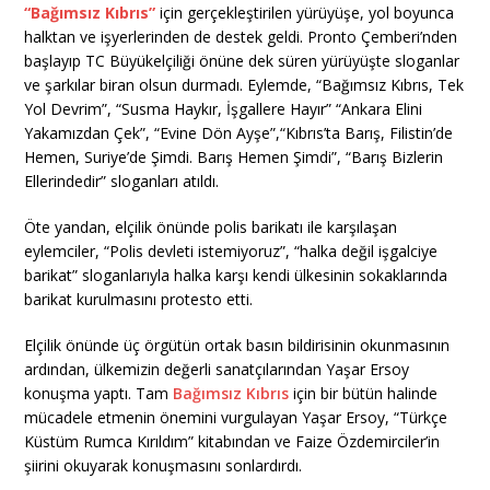
“Bağımsız Kıbrıs”
için gerçekleştirilen yürüyüşe, yol boyunca
halktan ve işyerlerinden de destek geldi. Pronto Çemberi’nden
başlayıp TC Büyükelçiliği önüne dek süren yürüyüşte sloganlar
ve şarkılar biran olsun durmadı. Eylemde, “Bağımsız Kıbrıs, Tek
Yol Devrim”, “Susma Haykır, İşgallere Hayır” “Ankara Elini
Yakamızdan Çek”, “Evine Dön Ayşe”,“Kıbrıs’ta Barış, Filistin’de
Hemen, Suriye’de Şimdi. Barış Hemen Şimdi”, “Barış Bizlerin
Ellerindedir” sloganları atıldı.
Öte yandan, elçilik önünde polis barikatı ile karşılaşan
eylemciler, “Polis devleti istemiyoruz”, “halka değil işgalciye
barikat” sloganlarıyla halka karşı kendi ülkesinin sokaklarında
barikat kurulmasını protesto etti.
Elçilik önünde üç örgütün ortak basın bildirisinin okunmasının
ardından, ülkemizin değerli sanatçılarından Yaşar Ersoy
konuşma yaptı. Tam
Bağımsız Kıbrıs
için bir bütün halinde
mücadele etmenin önemini vurgulayan Yaşar Ersoy, “Türkçe
Küstüm Rumca Kırıldım” kitabından ve Faize Özdemirciler’in
şiirini okuyarak konuşmasını sonlardırdı.