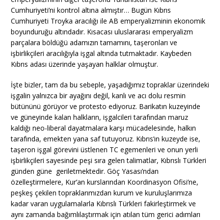
Cumhuriyeti’ni kontrol altına almıştır… Bugün Kıbrıs
Cumhuriyeti Troyka aracılığı ile AB emperyalizminin ekonomik
boyunduruğu altındadır. Kısacası uluslararası emperyalizm
parçalara böldüğü adamızın tamamını, taşeronları ve
işbirlikçileri aracılığıyla işgal altında tutmaktadır. Kaybeden
Kıbrıs adası üzerinde yaşayan halklar olmuştur.
İşte bizler, tam da bu sebeple, yaşadığımız topraklar üzerindeki
işgalin yalnızca bir ayağını değil, kanlı ve acı dolu resmin
bütününü görüyor ve protesto ediyoruz. Barikatın kuzeyinde
ve güneyinde kalan halkların, işgalcileri tarafından maruz
kaldığı neo-liberal dayatmalara karşı mücadelesinde, halkın
tarafında, emekten yana saf tutuyoruz. Kıbrıs’ın kuzeyde ise,
taşeron işgal görevini üstlenen TC egemenleri ve onun yerli
işbirlikçileri sayesinde peşi sıra gelen talimatlar, Kıbrıslı Türkleri
günden güne geriletmektedir. Göç Yasası’ndan
özelleştirmelere, Kur’an kurslarından Koordinasyon Ofisi’ne,
peşkeş çekilen topraklarımızdan kurum ve kuruluşlarımıza
kadar varan uygulamalarla Kıbrıslı Türkleri fakirleştirmek ve
aynı zamanda bağımlılaştırmak için atılan tüm gerici adımları