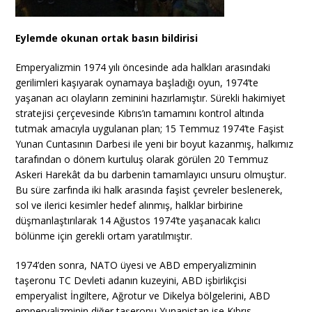
Eylemde okunan ortak basın bildirisi
Emperyalizmin 1974 yılı öncesinde ada halkları arasındaki
gerilimleri kaşıyarak oynamaya başladığı oyun, 1974’te
yaşanan acı olayların zeminini hazırlamıştır. Sürekli hakimiyet
stratejisi çerçevesinde Kıbrıs’ın tamamını kontrol altında
tutmak amacıyla uygulanan plan; 15 Temmuz 1974’te Faşist
Yunan Cuntasının Darbesi ile yeni bir boyut kazanmış, halkımız
tarafından o dönem kurtuluş olarak görülen 20 Temmuz
Askeri Harekât da bu darbenin tamamlayıcı unsuru olmuştur.
Bu süre zarfında iki halk arasında faşist çevreler beslenerek,
sol ve ilerici kesimler hedef alınmış, halklar birbirine
düşmanlaştırılarak 14 Ağustos 1974’te yaşanacak kalıcı
bölünme için gerekli ortam yaratılmıştır.
1974’den sonra, NATO üyesi ve ABD emperyalizminin
taşeronu TC Devleti adanın kuzeyini, ABD işbirlikçisi
emperyalist İngiltere, Ağrotur ve Dikelya bölgelerini, ABD
emperyalizminin diğer taşeronu Yunanistan ise Kıbrıs