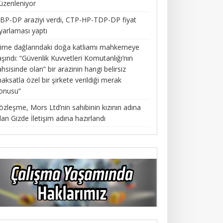
üzenleniyor
BP-DP araziyi verdi, CTP-HP-TDP-DP fiyat
yarlaması yaptı
irne dağlarındaki doğa katliamı mahkemeye
aşındı: “Güvenlik Kuvvetleri Komutanlığı’nın
ahsisinde olan” bir arazinin hangi belirsiz
aksatla özel bir şirkete verildiği merak
onusu”
özleşme, Mors Ltd’nin sahibinin kızının adına
lan Gizde İletişim adına hazırlandı