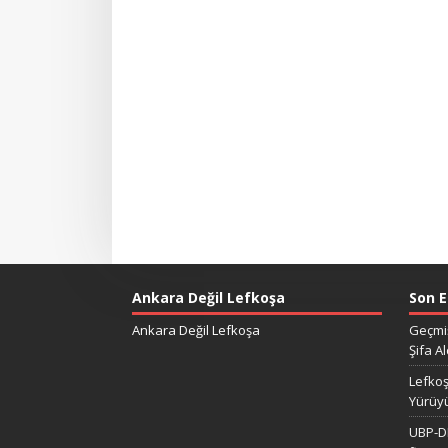
Ankara Değil Lefkoşa
Son E
Ankara Değil Lefkoşa
Geçmiş
Şifa Al
Lefkoş
Yürüy
UBP-DP