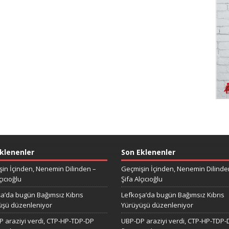
klenenler
Son Eklenenler
in İçinden, Nenemin Dilinden –
Geçmişin İçinden, Nenemin Dilinde
çıcıoğlu
Şifa Alçıcıoğlu
a’da bugün Bağımsız Kıbrıs
Lefkoşa’da bugün Bağımsız Kıbrıs
üşü düzenleniyor
Yürüyüşü düzenleniyor
 araziyi verdi, CTP-HP-TDP-DP
UBP-DP araziyi verdi, CTP-HP-TDP-