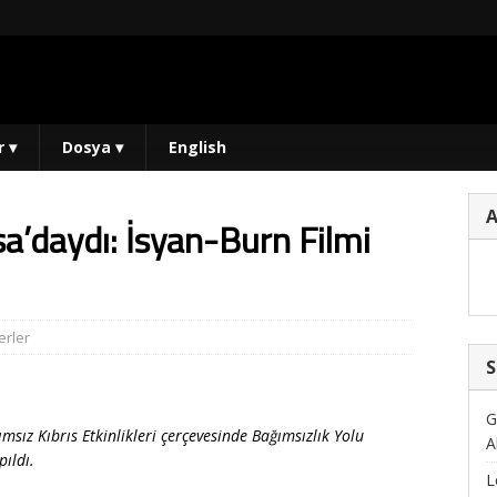
r
▾
Dosya
▾
English
a’daydı: İsyan-Burn Filmi
rler
S
G
ız Kıbrıs Etkinlikleri çerçevesinde Bağımsızlık Yolu
A
ıldı.
L