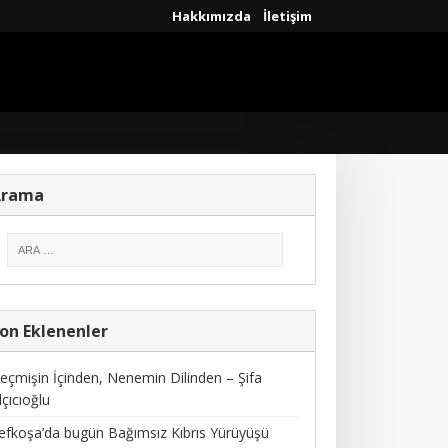
Hakkımızda
İletişim
Arama
on Eklenenler
eçmişin İçinden, Nenemin Dilinden – Şifa
lçıcıoğlu
efkoşa’da bugün Bağımsız Kıbrıs Yürüyüşü