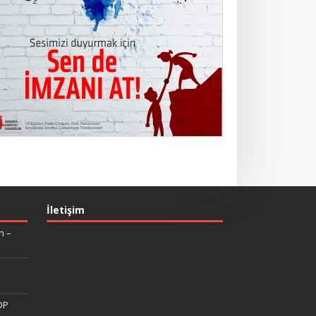
İletişim
n –
DP