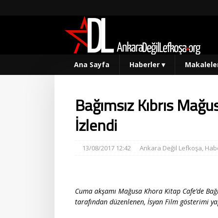
Ana Sayfa
Haberler
▾
Makalele
Bağımsız Kıbrıs Mağus
İzlendi
13/08/2017 12:42
Ankara Değil Lefkoşa
,
Habe
Cuma akşamı Mağusa Khora Kitap Cafe’de Bağıms
tarafından düzenlenen, İsyan Film gösterimi yap