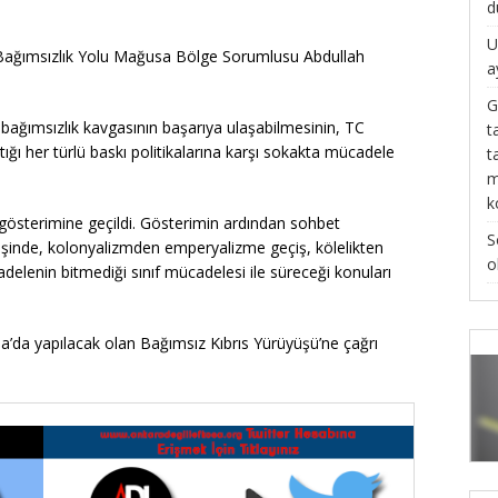
d
U
e Bağımsızlık Yolu Mağusa Bölge Sorumlusu Abdullah
a
G
bağımsızlık kavgasının başarıya ulaşabilmesinin, TC
t
ğı her türlü baskı politikalarına karşı sokakta mücadele
t
m
k
gösterimine geçildi. Gösterimin ardından sohbet
S
lışverişinde, kolonyalizmden emperyalizme geçiş, kölelikten
o
ücadelenin bitmediği sınıf mücadelesi ile süreceği konuları
a’da yapılacak olan Bağımsız Kıbrıs Yürüyüşü’ne çağrı