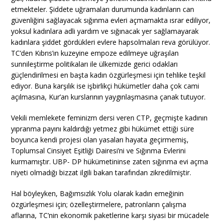
etmekteler. Şiddete uğramaları durumunda kadınların can
güvenliğini sağlayacak sığınma evleri açmamakta ısrar ediliyor,
yoksul kadınlara adli yardım ve sığınacak yer sağlamayarak
kadınlara şiddet gördükleri evlere hapsolmaları reva görülüyor.
TC’den Kıbrıs’ın kuzeyine empoze edilmeye uğraşılan
sunnileştirme politikaları ile ülkemizde gerici odakları
güçlendirilmesi en başta kadın özgürleşmesi için tehlike teşkil
ediyor. Buna karşılık ise işbirlikçi hükümetler daha çok cami
açılmasına, Kur’an kurslarının yaygınlaşmasına çanak tutuyor.
Vekili memlekete feminizm dersi veren CTP, geçmişte kadının
yıpranma payını kaldırdığı yetmez gibi hükümet ettiği süre
boyunca kendi projesi olan yasaları hayata geçirmemiş,
Toplumsal Cinsiyet Eşitliği Dairesi’ni ve Sığınma Evlerini
kurmamıştır. UBP- DP hükümetininse zaten sığınma evi açma
niyeti olmadığı bizzat ilgili bakan tarafından zikredilmiştir.
Hal böyleyken, Bağımsızlık Yolu olarak kadın emeğinin
özgürleşmesi için; özelleştirmelere, patronların çalışma
aflarına, TC’nin ekonomik paketlerine karşı siyasi bir mücadele