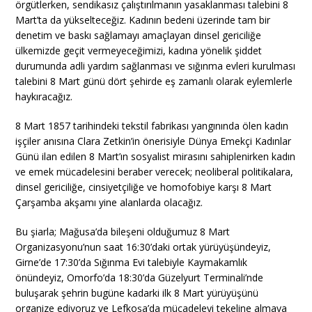
örgütlerken, sendikasız çalıştırılmanın yasaklanması talebini 8
Mart’ta da yükselteceğiz. Kadının bedeni üzerinde tam bir
denetim ve baskı sağlamayı amaçlayan dinsel gericiliğe
ülkemizde geçit vermeyeceğimizi, kadına yönelik şiddet
durumunda adli yardım sağlanması ve sığınma evleri kurulması
talebini 8 Mart günü dört şehirde eş zamanlı olarak eylemlerle
haykıracağız.
8 Mart 1857 tarihindeki tekstil fabrikası yangınında ölen kadın
işçiler anısına Clara Zetkin’in önerisiyle Dünya Emekçi Kadınlar
Günü ilan edilen 8 Mart’ın sosyalist mirasını sahiplenirken kadın
ve emek mücadelesini beraber verecek; neoliberal politikalara,
dinsel gericiliğe, cinsiyetçiliğe ve homofobiye karşı 8 Mart
Çarşamba akşamı yine alanlarda olacağız.
Bu şiarla; Mağusa’da bileşeni olduğumuz 8 Mart
Organizasyonu’nun saat 16:30’daki ortak yürüyüşündeyiz,
Girne’de 17:30’da Sığınma Evi talebiyle Kaymakamlık
önündeyiz, Omorfo’da 18:30’da Güzelyurt Terminali’nde
buluşarak şehrin bugüne kadarki ilk 8 Mart yürüyüşünü
organize ediyoruz ve Lefkoşa’da mücadeleyi tekeline almaya