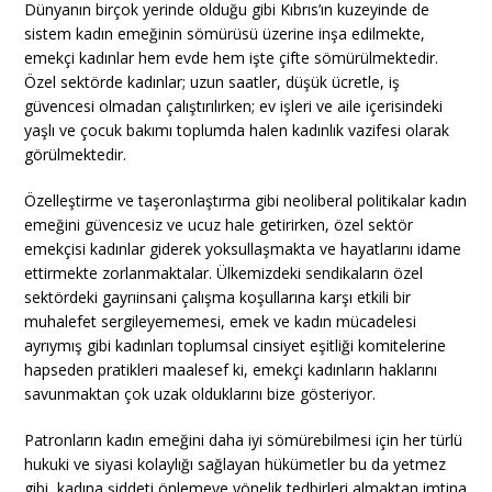
Dünyanın birçok yerinde olduğu gibi Kıbrıs’ın kuzeyinde de
sistem kadın emeğinin sömürüsü üzerine inşa edilmekte,
emekçi kadınlar hem evde hem işte çifte sömürülmektedir.
Özel sektörde kadınlar; uzun saatler, düşük ücretle, iş
güvencesi olmadan çalıştırılırken; ev işleri ve aile içerisindeki
yaşlı ve çocuk bakımı toplumda halen kadınlık vazifesi olarak
görülmektedir.
Özelleştirme ve taşeronlaştırma gibi neoliberal politikalar kadın
emeğini güvencesiz ve ucuz hale getirirken, özel sektör
emekçisi kadınlar giderek yoksullaşmakta ve hayatlarını idame
ettirmekte zorlanmaktalar. Ülkemizdeki sendikaların özel
sektördeki gayrıinsani çalışma koşullarına karşı etkili bir
muhalefet sergileyememesi, emek ve kadın mücadelesi
ayrıymış gibi kadınları toplumsal cinsiyet eşitliği komitelerine
hapseden pratikleri maalesef ki, emekçi kadınların haklarını
savunmaktan çok uzak olduklarını bize gösteriyor.
Patronların kadın emeğini daha iyi sömürebilmesi için her türlü
hukuki ve siyasi kolaylığı sağlayan hükümetler bu da yetmez
gibi, kadına şiddeti önlemeye yönelik tedbirleri almaktan imtina