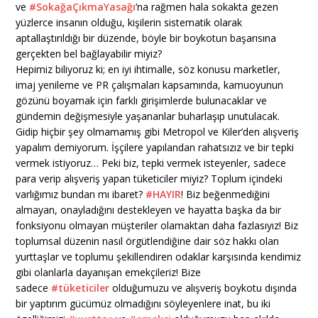
ve
#SokağaÇıkmaYasağı
‘na rağmen hala sokakta gezen
yüzlerce insanın olduğu, kişilerin sistematik olarak
aptallaştırıldığı bir düzende, böyle bir boykotun başarısına
gerçekten bel bağlayabilir miyiz?
Hepimiz biliyoruz ki; en iyi ihtimalle, söz konusu marketler,
imaj yenileme ve PR çalışmaları kapsamında, kamuoyunun
gözünü boyamak için farklı girişimlerde bulunacaklar ve
gündemin değişmesiyle yaşananlar buharlaşıp unutulacak.
Gidip hiçbir şey olmamamış gibi Metropol ve Kiler’den alışveriş
yapalım demiyorum. İşçilere yapılandan rahatsızız ve bir tepki
vermek istiyoruz… Peki biz, tepki vermek isteyenler, sadece
para verip alışveriş yapan tüketiciler miyiz? Toplum içindeki
varlığımız bundan mı ibaret?
#HAYIR
! Biz beğenmediğini
almayan, onayladığını destekleyen ve hayatta başka da bir
fonksiyonu olmayan müşteriler olamaktan daha fazlasıyız! Biz
toplumsal düzenin nasıl örgütlendiğine dair söz hakkı olan
yurttaşlar ve toplumu şekillendiren odaklar karşısında kendimiz
gibi olanlarla dayanışan emekçileriz! Bize
sadece
#tüketiciler
olduğumuzu ve alışveriş boykotu dışında
bir yaptırım gücümüz olmadığını söyleyenlere inat, bu iki