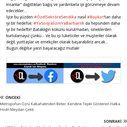
insanlar” dağıttıkları bağış ve yardımlarla iyi görünmeye devam
edecekler…
İşte bu yüzden
#ÖzelSektöreSendika
nasıl
#Boykot
‘tan daha
iyi bir hedefse;
#YaSosyalizmYaBarbarlık
da hepsinden daha
iyi bir hedeftir! Bataklığın kökünü kurutmadan, sineklerden
kurtulamayız çünkü… Ve bu işi tüketiciler ve müşteriler olarak
değil; yurttaşlar ve emekçiler olarak başarabiliriz ancak…
Bugün değilse yarın başaracağız mutlak!
ÖNCEKI
Metropol’ün Özrü Kabahatinden Beter: Kendine Tepki Gösteren Halka
Hodri Meydan Çekti
SONRAKI