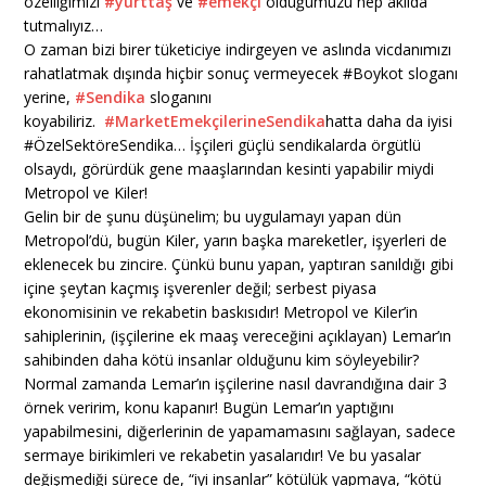
özelliğimizi
#yurttaş
ve
#emekçi
olduğumuzu hep akılda
tutmalıyız…
O zaman bizi birer tüketiciye indirgeyen ve aslında vicdanımızı
rahatlatmak dışında hiçbir sonuç vermeyecek #Boykot sloganı
yerine,
#Sendika
sloganını
koyabiliriz.
#MarketEmekçilerineSendika
hatta daha da iyisi
#ÖzelSektöreSendika… İşçileri güçlü sendikalarda örgütlü
olsaydı, görürdük gene maaşlarından kesinti yapabilir miydi
Metropol ve Kiler!
Gelin bir de şunu düşünelim; bu uygulamayı yapan dün
Metropol’dü, bugün Kiler, yarın başka mareketler, işyerleri de
eklenecek bu zincire. Çünkü bunu yapan, yaptıran sanıldığı gibi
içine şeytan kaçmış işverenler değil; serbest piyasa
ekonomisinin ve rekabetin baskısıdır! Metropol ve Kiler’in
sahiplerinin, (işçilerine ek maaş vereceğini açıklayan) Lemar’ın
sahibinden daha kötü insanlar olduğunu kim söyleyebilir?
Normal zamanda Lemar’ın işçilerine nasıl davrandığına dair 3
örnek veririm, konu kapanır! Bugün Lemar’ın yaptığını
yapabilmesini, diğerlerinin de yapamamasını sağlayan, sadece
sermaye birikimleri ve rekabetin yasalarıdır! Ve bu yasalar
değişmediği sürece de, “iyi insanlar” kötülük yapmaya, “kötü