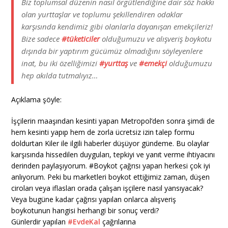
Biz toplumsal düzenin nasıl örgütlendiğine dair söz hakkı
olan yurttaşlar ve toplumu şekillendiren odaklar
karşısında kendimiz gibi olanlarla dayanışan emekçileriz!
Bize sadece
#tüketiciler
olduğumuzu ve alışveriş boykotu
dışında bir yaptırım gücümüz olmadığını söyleyenlere
inat, bu iki özelliğimizi
#yurttaş
ve
#emekçi
olduğumuzu
hep akılda tutmalıyız…
Açıklama şöyle:
İşçilerin maaşından kesinti yapan Metropol’den sonra şimdi de
hem kesinti yapıp hem de zorla ücretsiz izin talep formu
doldurtan Kiler ile ilgili haberler düşüyor gündeme. Bu olaylar
karşısında hissedilen duyguları, tepkiyi ve yanıt verme ihtiyacını
derinden paylaşıyorum. #Boykot çağrısı yapan herkesi çok iyi
anlıyorum. Peki bu marketleri boykot ettiğimiz zaman, düşen
ciroları veya iflasları orada çalışan işçilere nasıl yansıyacak?
Veya bugüne kadar çağrısı yapılan onlarca alışveriş
boykotunun hangisi herhangi bir sonuç verdi?
Günlerdir yapılan
#EvdeKal
çağrılarına