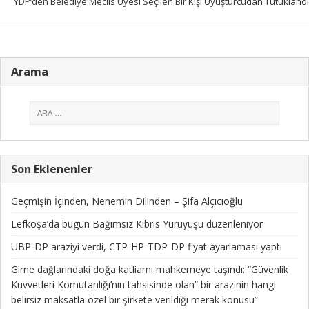
YDP’den Belediye Meclis Üyesi Seçilen Bir Kişi Uyuşturcudan Tutuklandı
Arama
Son Eklenenler
Geçmişin İçinden, Nenemin Dilinden – Şifa Alçıcıoğlu
Lefkoşa’da bugün Bağımsız Kıbrıs Yürüyüşü düzenleniyor
UBP-DP araziyi verdi, CTP-HP-TDP-DP fiyat ayarlaması yaptı
Girne dağlarındaki doğa katliamı mahkemeye taşındı: “Güvenlik
Kuvvetleri Komutanlığı’nın tahsisinde olan” bir arazinin hangi
belirsiz maksatla özel bir şirkete verildiği merak konusu”