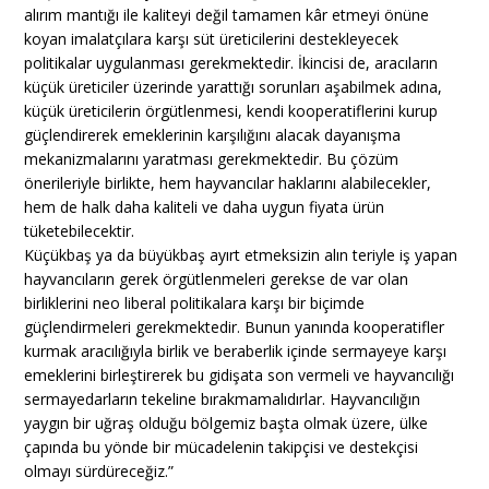
alırım mantığı ile kaliteyi değil tamamen kâr etmeyi önüne
koyan imalatçılara karşı süt üreticilerini destekleyecek
politikalar uygulanması gerekmektedir. İkincisi de, aracıların
küçük üreticiler üzerinde yarattığı sorunları aşabilmek adına,
küçük üreticilerin örgütlenmesi, kendi kooperatiflerini kurup
güçlendirerek emeklerinin karşılığını alacak dayanışma
mekanizmalarını yaratması gerekmektedir. Bu çözüm
önerileriyle birlikte, hem hayvancılar haklarını alabilecekler,
hem de halk daha kaliteli ve daha uygun fiyata ürün
tüketebilecektir.
Küçükbaş ya da büyükbaş ayırt etmeksizin alın teriyle iş yapan
hayvancıların gerek örgütlenmeleri gerekse de var olan
birliklerini neo liberal politikalara karşı bir biçimde
güçlendirmeleri gerekmektedir. Bunun yanında kooperatifler
kurmak aracılığıyla birlik ve beraberlik içinde sermayeye karşı
emeklerini birleştirerek bu gidişata son vermeli ve hayvancılığı
sermayedarların tekeline bırakmamalıdırlar. Hayvancılığın
yaygın bir uğraş olduğu bölgemiz başta olmak üzere, ülke
çapında bu yönde bir mücadelenin takipçisi ve destekçisi
olmayı sürdüreceğiz.”