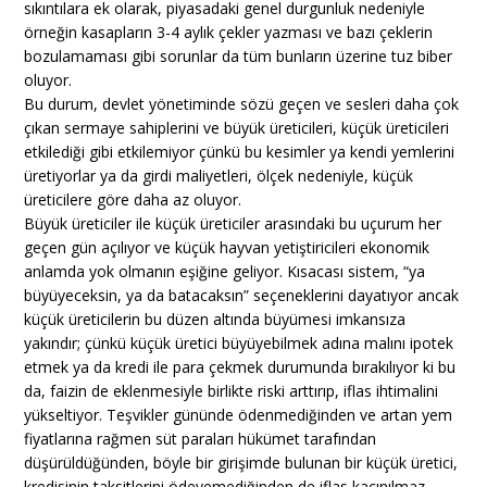
sıkıntılara ek olarak, piyasadaki genel durgunluk nedeniyle
örneğin kasapların 3-4 aylık çekler yazması ve bazı çeklerin
bozulamaması gibi sorunlar da tüm bunların üzerine tuz biber
oluyor.
Bu durum, devlet yönetiminde sözü geçen ve sesleri daha çok
çıkan sermaye sahiplerini ve büyük üreticileri, küçük üreticileri
etkilediği gibi etkilemiyor çünkü bu kesimler ya kendi yemlerini
üretiyorlar ya da girdi maliyetleri, ölçek nedeniyle, küçük
üreticilere göre daha az oluyor.
Büyük üreticiler ile küçük üreticiler arasındaki bu uçurum her
geçen gün açılıyor ve küçük hayvan yetiştiricileri ekonomik
anlamda yok olmanın eşiğine geliyor. Kısacası sistem, “ya
büyüyeceksin, ya da batacaksın” seçeneklerini dayatıyor ancak
küçük üreticilerin bu düzen altında büyümesi imkansıza
yakındır; çünkü küçük üretici büyüyebilmek adına malını ipotek
etmek ya da kredi ile para çekmek durumunda bırakılıyor ki bu
da, faizin de eklenmesiyle birlikte riski arttırıp, iflas ihtimalini
yükseltiyor. Teşvikler gününde ödenmediğinden ve artan yem
fiyatlarına rağmen süt paraları hükümet tarafından
düşürüldüğünden, böyle bir girişimde bulunan bir küçük üretici,
kredisinin taksitlerini ödeyemediğinden de iflas kaçınılmaz