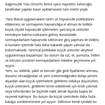
Bağımsızlık Yolu Omorfo Birimi üyesi Hayrettin Seheroğlu
tarafından yapılan basın açıklamasının tam metni şöyle:
“Neo liberal uygulamaların tarım ve hayvancılık politikalarını
etkilemesi ve sermayenin hayvancılığa el atması ile birlikte
küçük ölçekli hayvancılık işletmeleri, yani küçük üreticiler
neredeyse batma noktasına gelmiş durumdadır.
Sermayedarların hayvancılık sektörüne giriş yapması ile birlikte,
ki bunların içlerinde hala daha bakanlık yapan şahıslar da
bulunmaktadır, tarımsal politikalar küçük üreticiler aleyhine
uygulanmaya başlamıştır. Bu durum da süt, et, yumurta, hellim
ve benzeri ürünlerin sermayedarların tekeline geçmesine yol
açıyor.
Yem, su, elektrik, yakıt ve benzeri gibi girdi fiyatlarının artması,
durumu olmadığından ve yem üretemediğinden dolayı yemini
dışardan alan küçük işletmelerin gelirlerini oldukça düşürürken,
küçük üreticilere, girdilerini temin edebilmek için kredi çekmek
veya tefecilerden bir biçimde nakit almak dışında başka bir
seçenek kalmıyor. Bu durum da küçük üreticilerin daha fazla
batağa sürüklenmesine yol açıyor. Sektörün kendi içindeki bu