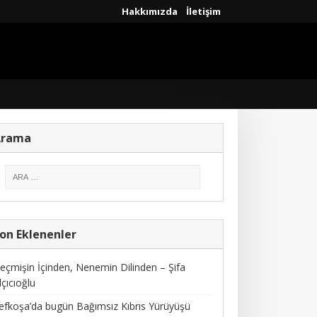
Hakkımızda
İletişim
Arama
on Eklenenler
eçmişin İçinden, Nenemin Dilinden – Şifa
lçıcıoğlu
efkoşa’da bugün Bağımsız Kıbrıs Yürüyüşü