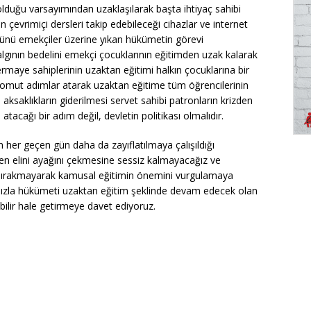
olduğu varsayımından uzaklaşılarak başta ihtiyaç sahibi
 çevrimiçi dersleri takip edebileceği cihazlar ve internet
künü emekçiler üzerine yıkan hükümetin görevi
algının bedelini emekçi çocuklarının eğitimden uzak kalarak
aye sahiplerinin uzaktan eğitimi halkın çocuklarına bir
omut adımlar atarak uzaktan eğitime tüm öğrencilerinin
aksaklıkların giderilmesi servet sahibi patronların krizden
tacağı bir adım değil, devletin politikası olmalıdır.
n her geçen gün daha da zayıflatılmaya çalışıldığı
en elini ayağını çekmesine sessiz kalmayacağız ve
 bırakmayarak kamusal eğitimin önemini vurgulamaya
mızla hükümeti uzaktan eğitim şeklinde devam edecek olan
lebilir hale getirmeye davet ediyoruz.