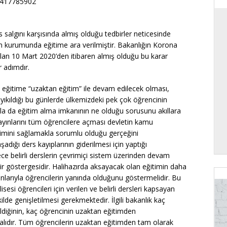
7417785902
üs salgını karşısında almış olduğu tedbirler neticesinde
im kurumunda eğitime ara verilmiştir. Bakanlığın Korona
olan 10 Mart 2020’den itibaren almış olduğu bu karar
r adımdır.
 eğitime “uzaktan eğitim” ile devam edilecek olması,
ıkıldığı bu günlerde ülkemizdeki pek çok öğrencinin
yla da eğitim alma imkanının ne olduğu sorusunu akıllara
yayınlarını tüm öğrencilere açması devletin kamu
işimini sağlamakla sorumlu olduğu gerçeğini
adığı ders kayıplarının giderilmesi için yaptığı
ece belirli derslerin çevrimiçi sistem üzerinden devam
r göstergesidir. Halihazırda aksayacak olan eğitimin daha
larıyla öğrencilerin yanında olduğunu göstermelidir. Bu
si öğrencileri için verilen ve belirli dersleri kapsayan
lde genişletilmesi gerekmektedir. İlgili bakanlık kaç
ldiğinin, kaç öğrencinin uzaktan eğitimden
malıdır. Tüm öğrencilerin uzaktan eğitimden tam olarak