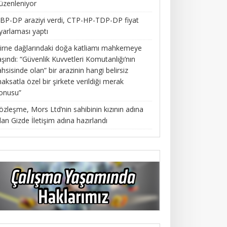
üzenleniyor
BP-DP araziyi verdi, CTP-HP-TDP-DP fiyat
yarlaması yaptı
irne dağlarındaki doğa katliamı mahkemeye
aşındı: “Güvenlik Kuvvetleri Komutanlığı’nın
ahsisinde olan” bir arazinin hangi belirsiz
aksatla özel bir şirkete verildiği merak
onusu”
özleşme, Mors Ltd’nin sahibinin kızının adına
lan Gizde İletişim adına hazırlandı