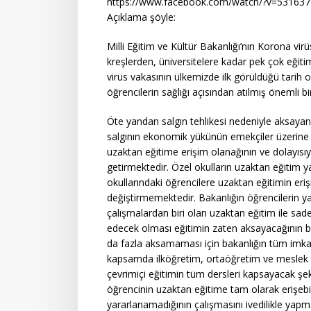
https://www.facebook.com/watch/?v=53163
Açıklama şöyle:
Milli Eğitim ve Kültür Bakanlığı’nın Korona vir
kreşlerden, üniversitelere kadar pek çok eğit
virüs vakasının ülkemizde ilk görüldüğü tarih 
öğrencilerin sağlığı açısından atılmış önemli bi
Öte yandan salgın tehlikesi nedeniyle aksayan
salgının ekonomik yükünün emekçiler üzerine y
uzaktan eğitime erişim olanağının ve dolayısı
getirmektedir. Özel okulların uzaktan eğitim 
okullarındaki öğrencilere uzaktan eğitimin er
değiştirmemektedir. Bakanlığın öğrencilerin yaş
çalışmalardan biri olan uzaktan eğitim ile sad
edecek olması eğitimin zaten aksayacağının bi
da fazla aksamaması için bakanlığın tüm imkan
kapsamda ilköğretim, ortaöğretim ve meslek lise
çevrimiçi eğitimin tüm dersleri kapsayacak şeki
öğrencinin uzaktan eğitime tam olarak erişebi
yararlanamadığının çalışmasını ivedilikle yap