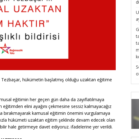
d
U
a
G
t
t
m
k
S
o
ın Tezbaşar, hükümetin başlatmış olduğu uzaktan eğitime
amusal eğitimin her geçen gün daha da zayıflatılmaya
tin eğitimden elini ayağını çekmesine sessiz kalmayacağız
ına bırakmayarak kamusal eğitimin önemini vurgulamaya
mızla hükümeti uzaktan eğitim şeklinde devam edecek olan
ebilir hale getirmeye davet ediyoruz. ifadelerine yer verildi.