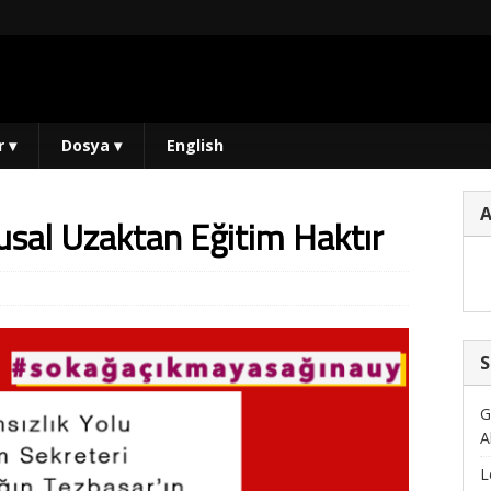
r
▾
Dosya
▾
English
usal Uzaktan Eğitim Haktır
S
G
A
L