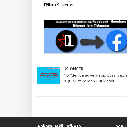
Eğitiim Sekrerteri
ÖNCEKI
YDP’den Belediye Meclis Üyesi Seçile
Kişi Uyuşturcudan Tutuklandı
Ankara Değil Lefkoşa
Son E