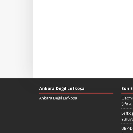
Ankara Değil Lefkoşa
Son E
Ankara Değil Lefkoşa
Geçmiş
Şifa Al
Lefkoş
Yürüy
UBP-DP