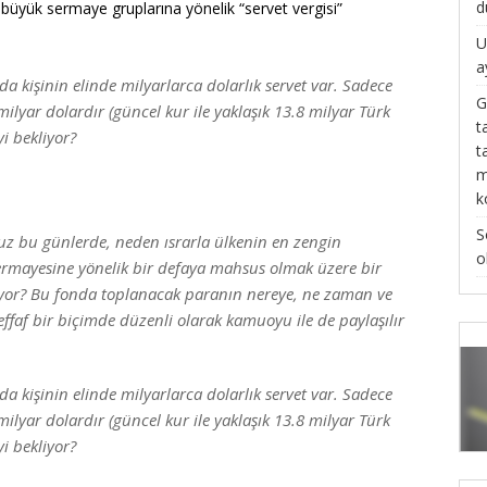
d
büyük sermaye gruplarına yönelik “servet vergisi”
U
a
da kişinin elinde milyarlarca dolarlık servet var. Sadece
G
milyar dolardır (güncel kur ile yaklaşık 13.8 milyar Türk
t
i bekliyor?
t
m
k
S
 bu günlerde, neden ısrarla ülkenin en zengin
o
sermayesine yönelik bir defaya mahsus olmak üzere bir
uyor? Bu fonda toplanacak paranın nereye, ne zaman ve
faf bir biçimde düzenli olarak kamuoyu ile de paylaşılır
da kişinin elinde milyarlarca dolarlık servet var. Sadece
milyar dolardır (güncel kur ile yaklaşık 13.8 milyar Türk
i bekliyor?