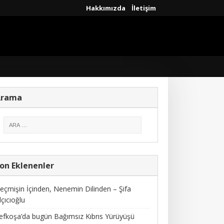
Hakkımızda
İletişim
Arama
on Eklenenler
eçmişin İçinden, Nenemin Dilinden – Şifa
lçıcıoğlu
efkoşa’da bugün Bağımsız Kıbrıs Yürüyüşü