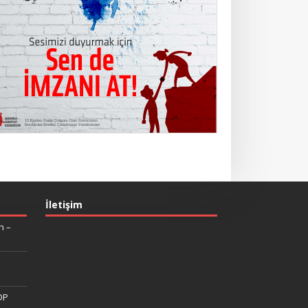
İletişim
n –
DP