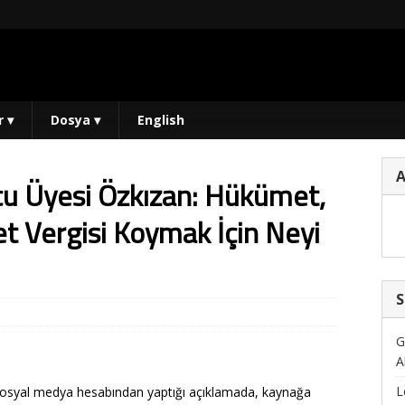
r
▾
Dosya
▾
English
cu Üyesi Özkızan: Hükümet,
et Vergisi Koymak İçin Neyi
S
G
A
L
 sosyal medya hesabından yaptığı açıklamada, kaynağa