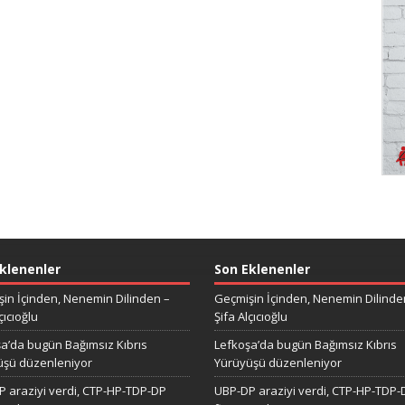
klenenler
Son Eklenenler
in İçinden, Nenemin Dilinden –
Geçmişin İçinden, Nenemin Dilinde
çıcıoğlu
Şifa Alçıcıoğlu
a’da bugün Bağımsız Kıbrıs
Lefkoşa’da bugün Bağımsız Kıbrıs
üşü düzenleniyor
Yürüyüşü düzenleniyor
 araziyi verdi, CTP-HP-TDP-DP
UBP-DP araziyi verdi, CTP-HP-TDP-