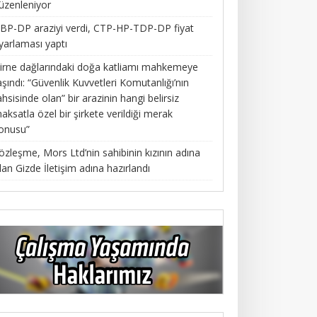
üzenleniyor
BP-DP araziyi verdi, CTP-HP-TDP-DP fiyat
yarlaması yaptı
irne dağlarındaki doğa katliamı mahkemeye
aşındı: “Güvenlik Kuvvetleri Komutanlığı’nın
ahsisinde olan” bir arazinin hangi belirsiz
aksatla özel bir şirkete verildiği merak
onusu”
özleşme, Mors Ltd’nin sahibinin kızının adına
lan Gizde İletişim adına hazırlandı