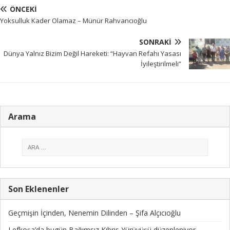
ÖNCEKI
Yoksulluk Kader Olamaz – Münür Rahvancıoğlu
SONRAKI
Dünya Yalnız Bizim Değil Hareketi: “Hayvan Refahı Yasası
İyileştirilmeli”
Arama
Son Eklenenler
Geçmişin İçinden, Nenemin Dilinden – Şifa Alçıcıoğlu
Lefkoşa’da bugün Bağımsız Kıbrıs Yürüyüşü düzenleniyor