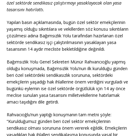
özel sektörde sendikasız çalıştırmayı yasaklayacak olan yasa
tasarısını hatırlattı.
Yapılan basın açıklamasında, bugün özel sektör emekçilerinin
yaşamış olduğu sıkıntılara ve vekillerden söz konusu sıkıntıların
çözülmesi adına Bağımsızlık Yolu tarafından hazırlanan özel
sektörde sendikasız işçi çalıştırılmasının yasaklayan yasa
tasarısının 14 aydır mecliste bekletildiğine değinildi.
Bağımsızlık Yolu Genel Sekreteri Münür Rahvancıoğlu yapmış
olduğu konuşmada, Bağımsızlık Yolu’nun ilk kurulduğu günden
beri özel sektördeki sendikasızlık sorununa, sektördeki
emekçilerin yaşadığı hak ihlallerine önem verdiğini vurguladı ve
bugünkü eylemin ise özel sektörde örgütlülük için 14 ay önce
meclise sunulan yasa tasarısını milletvekillerine hatırlamak
amacı taşıdığını dile getirdi.
Rahvacıoğlu’nun yaptığı konuşmanın tam metni şöyle:
“Kurulduğumuz günden beri özel sektör emekçilerinin
sendikasız olması sorununa önem vererek eğildik. Emekçilerin
yaşadıkları hak ihlalleri sendikalaşma konusunda yasal bir