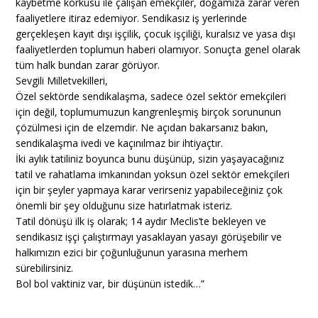
kaybetme korkusu ile çalışan emekçiler, doğamıza zarar veren
faaliyetlere itiraz edemiyor. Sendikasız iş yerlerinde
gerçekleşen kayıt dışı işçilik, çocuk işçiliği, kuralsız ve yasa dışı
faaliyetlerden toplumun haberi olamıyor. Sonuçta genel olarak
tüm halk bundan zarar görüyor.
Sevgili Milletvekilleri,
Özel sektörde sendikalaşma, sadece özel sektör emekçileri
için değil, toplumumuzun kangrenleşmiş birçok sorununun
çözülmesi için de elzemdir. Ne açıdan bakarsanız bakın,
sendikalaşma ivedi ve kaçınılmaz bir ihtiyaçtır.
İki aylık tatiliniz boyunca bunu düşünüp, sizin yaşayacağınız
tatil ve rahatlama imkanından yoksun özel sektör emekçileri
için bir şeyler yapmaya karar verirseniz yapabileceğiniz çok
önemli bir şey olduğunu size hatırlatmak isteriz.
Tatil dönüşü ilk iş olarak; 14 aydır Meclis’te bekleyen ve
sendikasız işçi çalıştırmayı yasaklayan yasayı görüşebilir ve
halkımızın ezici bir çoğunluğunun yarasına merhem
sürebilirsiniz.
Bol bol vaktiniz var, bir düşünün istedik…”