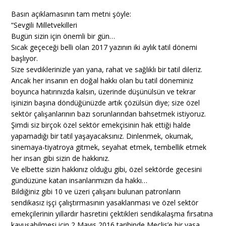
Basın açıklamasının tam metni şöyle:
“Sevgili Milletvekilleri
Bugün sizin için önemli bir gün…
Sıcak geçeceği belli olan 2017 yazının iki aylık tatil dönemi
başlıyor.
Size sevdiklerinizle yan yana, rahat ve sağlıklı bir tatil dileriz.
Ancak her insanın en doğal hakkı olan bu tatil döneminiz
boyunca hatırınızda kalsın, üzerinde düşünülsün ve tekrar
işinizin başına döndüğünüzde artık çözülsün diye; size özel
sektör çalışanlarının bazı sorunlarından bahsetmek istiyoruz.
Şimdi siz birçok özel sektör emekçisinin hak ettiği halde
yapamadığı bir tatil yaşayacaksınız. Dinlenmek, okumak,
sinemaya-tiyatroya gitmek, seyahat etmek, tembellik etmek
her insan gibi sizin de hakkınız.
Ve elbette sizin hakkınız olduğu gibi, özel sektörde gecesini
gündüzüne katan insanlarımızın da hakkı…
Bildiğiniz gibi 10 ve üzeri çalışanı bulunan patronların
sendikasız işçi çalıştırmasının yasaklanması ve özel sektör
emekçilerinin yıllardır hasretini çektikleri sendikalaşma fırsatına
kavuşabilmesi için 2 Mayıs 2016 tarihinde Meclis’e bir yasa