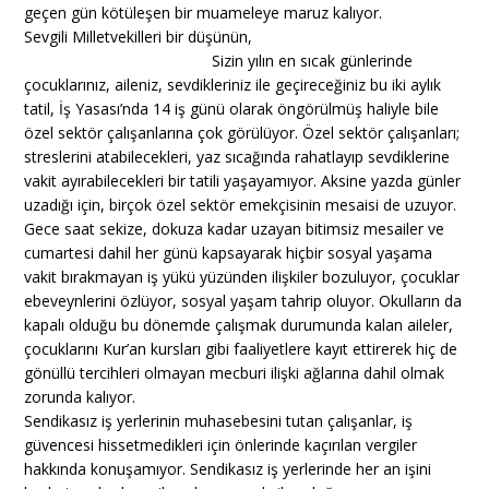
geçen gün kötüleşen bir muameleye maruz kalıyor.
Sevgili Milletvekilleri bir düşünün,
Sizin yılın en sıcak günlerinde
çocuklarınız, aileniz, sevdikleriniz ile geçireceğiniz bu iki aylık
tatil, İş Yasası’nda 14 iş günü olarak öngörülmüş haliyle bile
özel sektör çalışanlarına çok görülüyor. Özel sektör çalışanları;
streslerini atabilecekleri, yaz sıcağında rahatlayıp sevdiklerine
vakit ayırabilecekleri bir tatili yaşayamıyor. Aksine yazda günler
uzadığı için, birçok özel sektör emekçisinin mesaisi de uzuyor.
Gece saat sekize, dokuza kadar uzayan bitimsiz mesailer ve
cumartesi dahil her günü kapsayarak hiçbir sosyal yaşama
vakit bırakmayan iş yükü yüzünden ilişkiler bozuluyor, çocuklar
ebeveynlerini özlüyor, sosyal yaşam tahrip oluyor. Okulların da
kapalı olduğu bu dönemde çalışmak durumunda kalan aileler,
çocuklarını Kur’an kursları gibi faaliyetlere kayıt ettirerek hiç de
gönüllü tercihleri olmayan mecburi ilişki ağlarına dahil olmak
zorunda kalıyor.
Sendikasız iş yerlerinin muhasebesini tutan çalışanlar, iş
güvencesi hissetmedikleri için önlerinde kaçırılan vergiler
hakkında konuşamıyor. Sendikasız iş yerlerinde her an işini