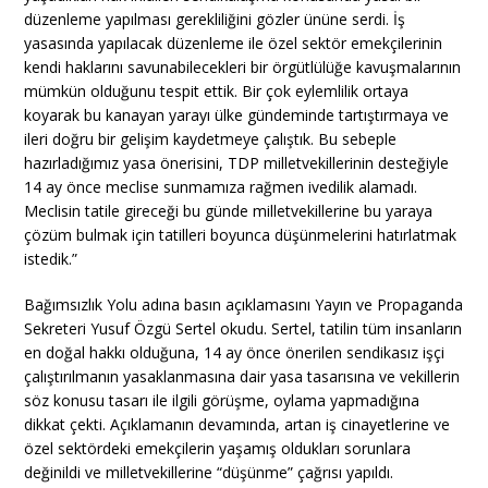
düzenleme yapılması gerekliliğini gözler ününe serdi. İş
yasasında yapılacak düzenleme ile özel sektör emekçilerinin
kendi haklarını savunabilecekleri bir örgütlülüğe kavuşmalarının
mümkün olduğunu tespit ettik. Bir çok eylemlilik ortaya
koyarak bu kanayan yarayı ülke gündeminde tartıştırmaya ve
ileri doğru bir gelişim kaydetmeye çalıştık. Bu sebeple
hazırladığımız yasa önerisini, TDP milletvekillerinin desteğiyle
14 ay önce meclise sunmamıza rağmen ivedilik alamadı.
Meclisin tatile gireceği bu günde milletvekillerine bu yaraya
çözüm bulmak için tatilleri boyunca düşünmelerini hatırlatmak
istedik.”
Bağımsızlık Yolu adına basın açıklamasını Yayın ve Propaganda
Sekreteri Yusuf Özgü Sertel okudu. Sertel, tatilin tüm insanların
en doğal hakkı olduğuna, 14 ay önce önerilen sendikasız işçi
çalıştırılmanın yasaklanmasına dair yasa tasarısına ve vekillerin
söz konusu tasarı ile ilgili görüşme, oylama yapmadığına
dikkat çekti. Açıklamanın devamında, artan iş cinayetlerine ve
özel sektördeki emekçilerin yaşamış oldukları sorunlara
değinildi ve milletvekillerine “düşünme” çağrısı yapıldı.