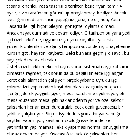
tasarısı önerildi. Yasa tasarısı o tarihten beridir yani tam 14
aydır, sizin tarafından görüşülüp onaylanmayı bekliyor. Ancak
ivediliğini reddetmek için yaptığınız görüşme dışında, Yasa
Tasarısı ile ilgili hiçbir bileşim, görüşme, oylama olmadı.
Ancak hayat durmadı ve devam ediyor. O tarihten bu yana yedi
işçi özel sektörde, uygunsuz çalışma koşulları, yetersiz
güvenlik önlemleri ve ağır iş temposu yüzünden iş cinayetlerine
kurban gitti, hayatını kaybetti. Belki bu yasa geçmiş olsaydı, bu
sayı çok daha az olacaktı.
Üstelik özel sektördeki en büyük sorun sistematik işçi katliamı
olmasına rağmen, tek sorun da bu değil! Binlerce işçi asgari
ücret dahi alamadan çalışıyor, birçok yabancı uyruklu işçi
çalışma izni yapılmadan kayıt dışı olarak çalıştırılıyor, çocuk
işçiliği giderek yaygınlaşıyor, mesai saatlerine uyulmuyor, ek
mesai/düzensiz mesai gibi haklar ödenmiyor ve özel sektör
çalışanları her an işten durdurulabilecek denli güvencesiz bir
şekilde çalıştırılıyor. Birçok işyerinde sigorta-ihtiyat sandığı
kayıtları yapılmıyor, kayıtların yapıldığı işyerlerinde ise
yatırımların yapılmaması, eksik yapılması normal bir uygulama
olarak devam ediyor. Kısacası özel sektör çalışanları, her