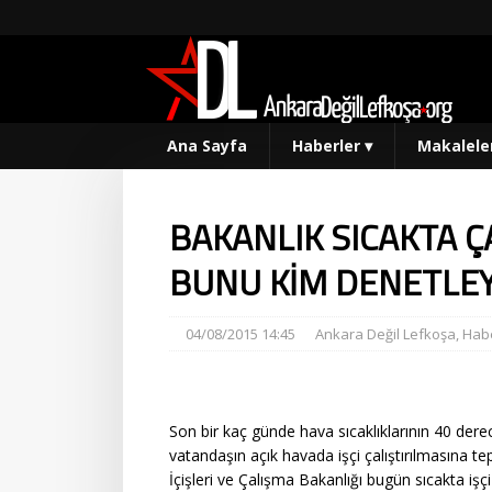
Ana Sayfa
Haberler
▾
Makalele
BAKANLIK SICAKTA Ç
BUNU KİM DENETLE
04/08/2015 14:45
Ankara Değil Lefkoşa
,
Habe
Son bir kaç günde hava sıcaklıklarının 40 dere
vatandaşın açık havada işçi çalıştırılmasına 
İçişleri ve Çalışma Bakanlığı bugün sıcakta işçi