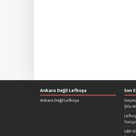
Ankara Değil Lefkoşa
Son E
Ankara Değil Lefkoşa
Geçmiş
Şifa Al
Lefkoş
Yürüy
UBP-DP