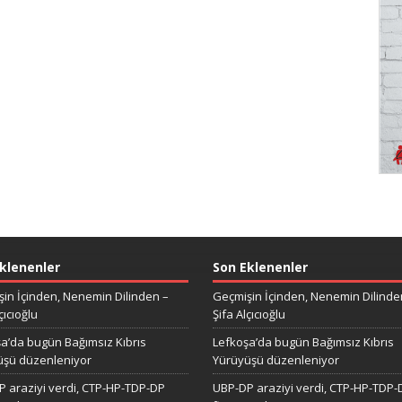
klenenler
Son Eklenenler
in İçinden, Nenemin Dilinden –
Geçmişin İçinden, Nenemin Dilinde
çıcıoğlu
Şifa Alçıcıoğlu
a’da bugün Bağımsız Kıbrıs
Lefkoşa’da bugün Bağımsız Kıbrıs
üşü düzenleniyor
Yürüyüşü düzenleniyor
 araziyi verdi, CTP-HP-TDP-DP
UBP-DP araziyi verdi, CTP-HP-TDP-