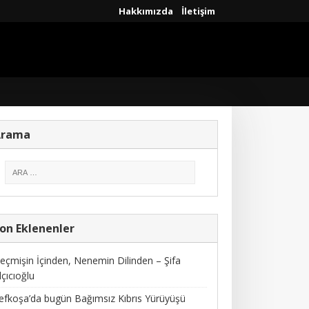
Hakkımızda
İletişim
Arama
on Eklenenler
eçmişin İçinden, Nenemin Dilinden – Şifa
lçıcıoğlu
efkoşa’da bugün Bağımsız Kıbrıs Yürüyüşü