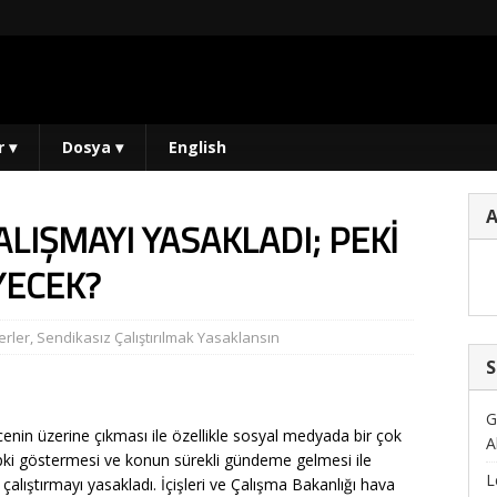
r
▾
Dosya
▾
English
ALIŞMAYI YASAKLADI; PEKİ
YECEK?
rler
,
Sendikasız Çalıştırılmak Yasaklansın
S
G
cenin üzerine çıkması ile özellikle sosyal medyada bir çok
A
tepki göstermesi ve konun sürekli gündeme gelmesi ile
L
 çalıştırmayı yasakladı. İçişleri ve Çalışma Bakanlığı hava