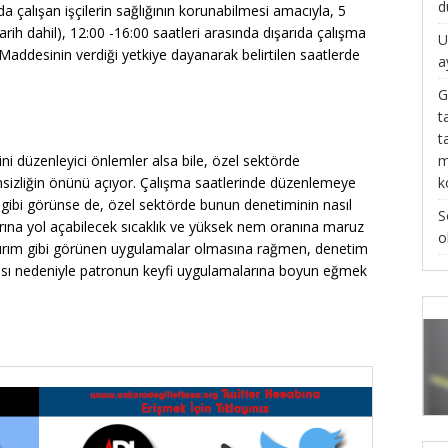
d
ıda çalışan işçilerin sağlığının korunabilmesi amacıyla, 5
arih dahil), 12:00 -16:00 saatleri arasında dışarıda çalışma
U
ı Maddesinin verdiği yetkiye dayanarak belirtilen saatlerde
a
G
t
t
m
i düzenleyici önlemler alsa bile, özel sektörde
k
sizliğin önünü açıyor. Çalışma saatlerinde düzenlemeye
gibi görünse de, özel sektörde bunun denetiminin nasıl
S
rına yol açabilecek sıcaklık ve yüksek nem oranına maruz
o
aptırım gibi görünen uygulamalar olmasına rağmen, denetim
sı nedeniyle patronun keyfi uygulamalarına boyun eğmek