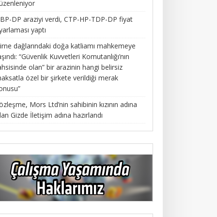
üzenleniyor
BP-DP araziyi verdi, CTP-HP-TDP-DP fiyat
yarlaması yaptı
irne dağlarındaki doğa katliamı mahkemeye
aşındı: “Güvenlik Kuvvetleri Komutanlığı’nın
ahsisinde olan” bir arazinin hangi belirsiz
aksatla özel bir şirkete verildiği merak
onusu”
özleşme, Mors Ltd’nin sahibinin kızının adına
lan Gizde İletişim adına hazırlandı