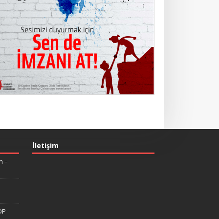
İletişim
n –
DP